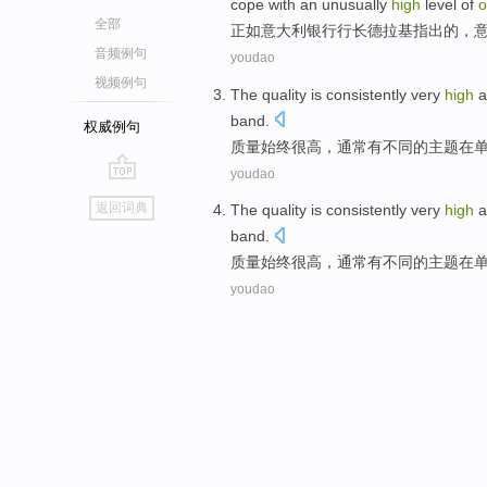
cope with
an unusually
high
level
of
o
全部
正如
意大利
银行
行长
德拉基
指出
的
，
音频例句
youdao
视频例句
The
quality
is consistently
very
high
a
band
.
权威例句
质量
始终
很高
，
通常
有
不同
的
主题
在
youdao
go
返回词典
The
quality
is consistently
very
high
a
top
band
.
质量
始终
很高
，
通常
有
不同
的
主题
在
youdao