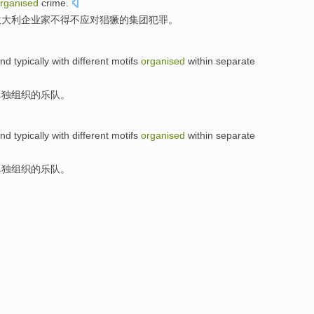
rganised
crime
.
意大利
企业家
不得不
应对
猖獗
的
集团
犯罪
。
nd
typically
with
different
motifs
organised
within
separate
单独
组织
的
乐队
。
nd
typically
with
different
motifs
organised
within
separate
单独
组织
的
乐队
。