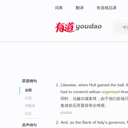
词典
翻译
有道精品课
中
有道 - 网易旗下搜索
双语例句
Likewise
,
when
Hull gained
the
ball
,
t
全部
had
to contend
withan
organised
Ars
口语
同时
，
当
赫尔
城拿
球
，由于他们
前场
集体前压而显得
举步
维艰。
书面语
youdao
论文
And,
as
the
Bank
of
Italy
's
governor
,
原声例句