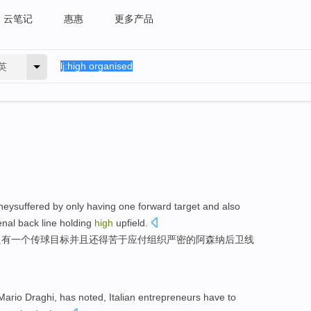
云笔记
惠惠
更多产品
英
heysuffered by
only
having
one
forward
target
and
also
enal
back line holding
high
upfield
.
只有
一个
传球
目标
并且
还
得
苦于
应付
组织严密
的
阿森纳
后卫线
 Mario
Draghi
, has
noted
,
Italian
entrepreneurs
have to