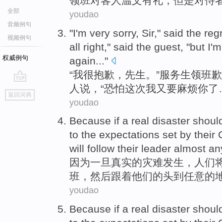
领班
对
客人
温文
有礼，
但是
对
侍
全部
youdao
音频例句
"
I
'm very
sorry
,
Sir
,"
said
the regr
视频例句
all right,"
said
the
guest
, "but I'
权威例句
again
..."
“
我
很
抱歉
，
先生
。”
服务生
领班歉
人
说，“
恐怕
这次我又
要
麻烦
你了
go
返回词典
top
youdao
Because
if
a
real
disaster
shoul
to the expectations set by
their
will
follow
their
leader
almost a
因为
一旦
真实
的
灾难发生
，
人们
班
，
然后
跟着
他们
的头
到
任意
的
youdao
Because
if
a
real
disaster
shoul