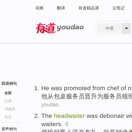
词典
翻译
有道精品课
云笔记
中英
有道 - 网易旗下搜索
双语例句
He
was promoted
from
chef of r
全部
他
从
包桌服务员晋升为服务员
领
口语
youdao
书面语
The
headwaiter
was
debonair
wi
论文
waiters
.
原声例句