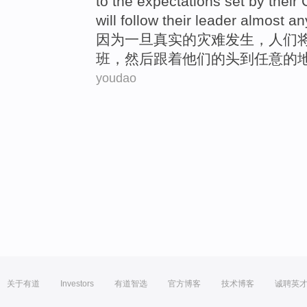
to the expectations set by
their
will
follow
their
leader
almost a
因为
一旦
真实
的
灾难发生
，
人们
班
，
然后
跟着
他们
的头
到
任意
的
youdao
关于有道
Investors
有道智选
官方博客
技术博客
诚聘英