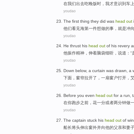
在
我们
出去
吃
晚饭时，
我
才意识到
车
youdao
The first
thing
they
did
was
head
out
他们
看见海
第一
件想
做
的事，就是冲
youdao
He
thrust
his
head
out
of his revery 
他
振作精神，
伸
着
脑袋
细听，
说道
：“
youdao
Down below
,
a curtain
was drawn,
a
下面
，
窗帘
拉开了，
一
扇窗户
打开
，
youdao
Before
you
even
head
out
for a
run
,
在
你
跑步
之前
，
花
一
分
或者
两
分钟
做
youdao
The captain
stuck his
head
out
of wi
船长
将头伸出
窗外
并
向
他
的
父亲
和妻