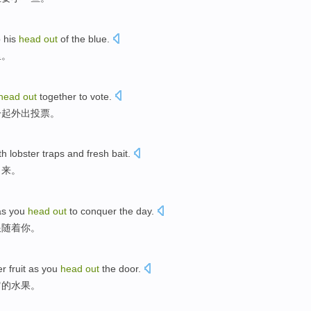
o
his
head
out
of
the blue.
里
。
head
out
together to
vote
.
一起
外出投票
。
th
lobster traps
and
fresh
bait
.
出来
。
as
you
head
out
to
conquer
the
day
.
跟
随着
你。
er
fruit
as you
head
out
the
door.
它
的
水果
。