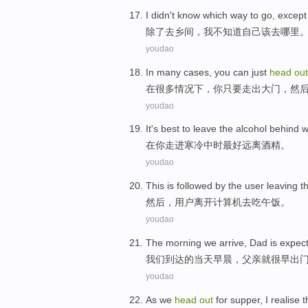
I
didn't
know
which way
to
go
,
except
除了
去
乡间
，
我
不
知道
自己
该去哪里
youdao
In
many
cases
,
you
can just
head
out
在
很多
情况下
，
你
只要
走出
大门
，
然
youdao
It
's best
to leave
the
alcohol
behind 
在
你
走进
寒冷
中时
最好
远离
酒精
。
youdao
This is
followed
by
the user
leaving
t
然后
，
用户
离开
计算机
去
吃午饭
。
youdao
The morning
we
arrive
,
Dad
is
expec
我们
到达
的
当天
早晨，
父亲
就
很早
出
youdao
As
we
head
out
for supper
,
I
realise
t