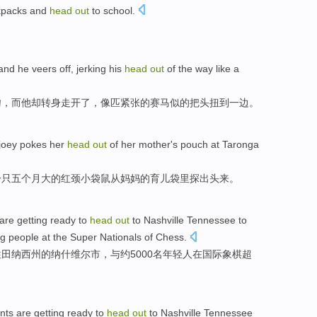
kpacks and
head
out
to
school
.
and
he
veers
off
, jerking his
head
out
of
the way
like
a
吻
，
而
他
却
转身
走开了
，
像
匹
紧张
的
赛马
似的
把头
扭到一边。
joey
pokes her
head
out
of
her
mother
's
pouch at
Taronga
一
只五个月大
的
红颈小
袋鼠
从
妈妈
的育儿袋
里探出头来。
are getting
ready to
head
out
to
Nashville Tennessee
to
g people
at
the
Super
Nationals
of
Chess
.
往
田纳西州
的纳什维尔市，
与
约
5000名
年轻人
在
国际象棋
超
nts
are getting
ready to
head
out
to
Nashville Tennessee