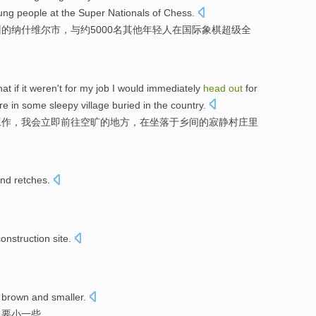
ung people
at
the
Super
Nationals
of
Chess
.
州
的纳什维尔市，
与
约
5000名
其他
年轻人
在
国际象棋
超级
全
hat
if it
weren't
for
my
job
I
would
immediately
head
out
for
re
in
some
sleepy
village buried
in the
country
.
工作
，
我会
立即
前往
空旷
的地方，
在
坐落于乡间的
寂静
村庄
里
nd
retches
.
construction
site
.
brown
and
smaller
.
且要小一些。