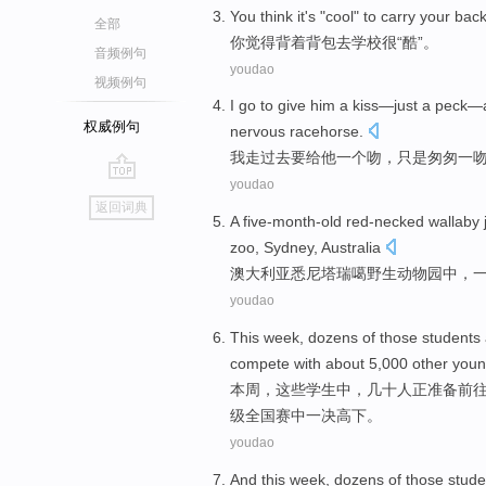
You
think
it's
"
cool
" to carry
your bac
全部
你
觉得
背着
背包
去
学校
很
“
酷
”。
音频例句
youdao
视频例句
I
go
to
give
him
a
kiss
—
just
a
peck
—
权威例句
nervous
racehorse
.
我
走过去
要
给
他
一
个
吻
，
只是
匆匆一
youdao
go
返回词典
top
A
five-month-old red-necked
wallaby 
zoo
,
Sydney
,
Australia
澳大利亚
悉尼
塔瑞
噶
野生
动物园
中，
youdao
This week
,
dozens
of
those
students
compete
with
about
5,000 other
youn
本周
，
这些
学生
中
，
几十人
正
准备前
级
全国赛中一决高下
。
youdao
And
this week
,
dozens
of those
stude