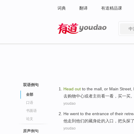
词典
翻译
有道精品课
中
有道 - 网易旗下搜索
双语例句
Head
out
to
the
mall
,
or
Main
Street
,
全部
去
购物中心
或者
主街
看
一看，
买
一买
口语
youdao
书面语
He
went
to
the
entrance
of
their
retre
论文
他
走
到
他们
的
藏身处
的
入口
，
把头
探
youdao
原声例句