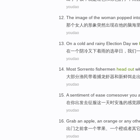
youdao
The
image
of
the
woman
popped
int
那个女人
的
形象
突然
出现在
他
的
脑海
youdao
On
a
cold
and
rainy
Election Day
we
在
一个
阴冷
又
下着雨
的
选举日
，
我们
youdao
Most
Sorrento
fishermen
head
out
wi
大部分
渔民
带着捕
龙虾
器
和
新鲜
饵走
youdao
A
sentiment
of
ease comesover
you
在
你
出发
去
征服
这
一天
时
安逸
的
感觉
youdao
Grab
an
apple
, an
orange
or
any oth
出门之前拿
一
个
苹果
、一个
橙
或者
其
youdao