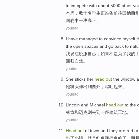
to compete
with
about
5000
other
yo
本周
，
数十
名
学生
正
准备前往
田纳西
国赛中一决高下。
youdao
I
have managed
to convince
myself
t
the
open spaces
and go
back to
natu
我
设法
说服
自己
，
如果
不是
为了
我
的
回归
自然
。
youdao
She
sticks her
head
out
the
window
a
她
将头伸出到
窗外
，
呕吐
起来。
youdao
Lincoln
and
Michael
head
out
to
the
林肯
和
迈克
则
去
到一
座建筑
工地。
youdao
Head
out
of
town
and
they are
red
or
出
了
小镇
，
就是
红色
和
棕色
的了，而