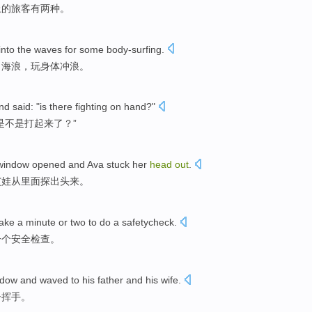
上
的
旅客
有
两
种。
into
the waves
for some body-surfing.
向
海浪
，玩身体冲浪。
and
said
: "
is there
fighting
on hand?"
是不是
打起来
了？”
window
opened
and
Ava
stuck her
head
out
.
艾娃从里面探出头来。
take
a
minute
or
two
to do
a
safetycheck
.
一个安全
检查
。
ndow
and
waved
to
his
father
and
his wife
.
子
挥手
。