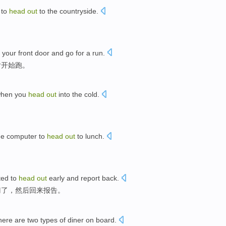
to
head
out
to the countryside
.
。
your
front door
and
go
for a run.
后
开始跑
。
when
you
head
out
into the
cold
.
he computer
to
head
out
to
lunch
.
ted
to
head
out
early
and
report
back
.
门
了，然后回来
报告
。
here are
two
types of
diner on board
.