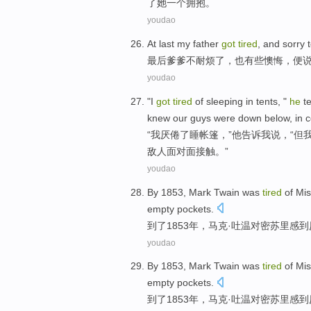
了
她一个拥抱。
youdao
At last
my father
got
tired
,
and
sorry 
最后
爹爹
不耐烦
了，
也
有些
懊悔
，
便
youdao
"
I
got
tired
of
sleeping
in
tents
, "
he
te
knew
our
guys were
down below
,
in
c
“
我
厌倦
了
睡
帐篷
，”
他
告诉
我
说，“
但
敌人
面对面接触
。”
youdao
By
1853,
Mark
Twain
was
tired
of
Mis
empty pockets.
到了
1853年，
马克
·
吐温
对
密苏里
感到
youdao
By
1853,
Mark
Twain
was
tired
of
Mis
empty pockets.
到了
1853年，
马克
·
吐温
对
密苏里
感到