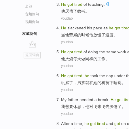
He
got
tired
of
teaching
.
全部
他
厌倦
了教书。
音频例句
youdao
视频例句
He
slackened his
pace
as
he
got
tire
权威例句
当
他
劳累
的时候他
放慢
了
速度
。
youdao
go
He
got
tired
of
doing
the
same
work
返回词典
top
他
厌烦
每天
做
同样
的
工作
。
youdao
He
got
tired
,
he
took
the
nap
under
t
玩
累
了，
男孩
就在她
的
树荫
下
睡觉
。
youdao
My father
needed a break
.
He
got
tir
我爸
要
休息
，
他
对
飞来飞去
厌倦
了。
youdao
After
a
time
,
he
got
tired
and
got
on