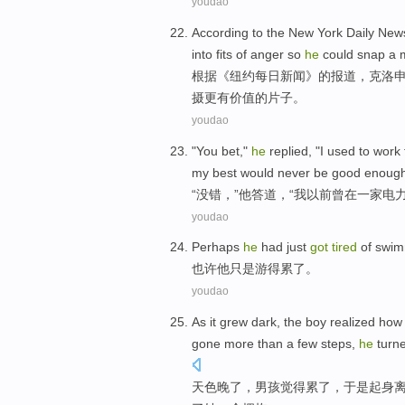
youdao
According to
the
New York
Daily
New
into fits
of
anger so
he
could
snap
a 
根据
《
纽约
每日
新闻
》
的
报道，克洛
摄
更
有价值
的片子。
youdao
"
You bet
,"
he
replied
, "
I
used
to work
my
best
would never be good enough
“
没错
，”
他
答道
，“
我
以前曾
在
一家
电
youdao
Perhaps
he
had just
got
tired
of
swim
也许
他
只是
游
得
累
了。
youdao
As it grew dark
,
the boy
realized
ho
gone
more than a few steps
,
he
turn
天色
晚了，
男孩
觉得
累了
，于是
起身