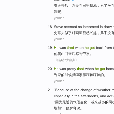
春天
来后，
农夫
在
田里耕地
，
累了
坐
温暖
。
youdao
S
teve seemed so interested in drawi
史
蒂夫似乎对画画很感兴趣，几乎没
youdao
He
was
tired
when
he
got
back
from 
他
爬山
回来
后
感到
劳累。
《新英汉大辞典》
He
was
pretty
tired
when
he
got
hom
到家
的
时候
狐狸
累
得
哼哧哼哧
的。
youdao
"
Because
of
the
change
of
weather
r
especially
in
the
afternoons
, and
acci
“
因为
最近
的
气候
变化
，
越来越
多的
司
增加
”，他解释说。