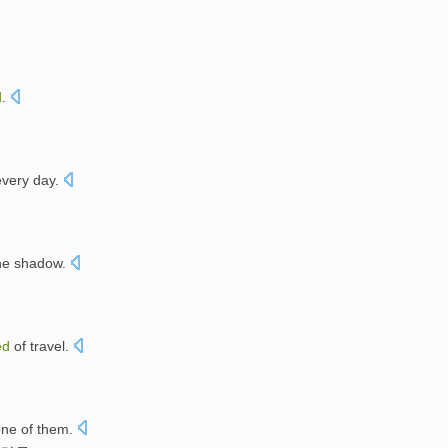
d
.
every day
.
he
shadow
.
ed
of
travel.
one
of them.