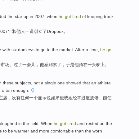
ed the startup
in
2007, when
he
got
tired
of keeping track
2007年和他人一道创立了Dropbox。
 with
six
donkeys
to go to
the
market
. After a time,
he
got
去
市场
。过了一会儿，
他
感到
累
了，
于是
他
骑
在
一头驴上。
n
these
subjects
,
not
a
single
one
showed
that
an
athlete
d
often
enough.
主题
，
没有
任何
一个
显示
说
如果
他
或
她
经常
过度
疲倦
，能使
ploughed
in
the field. When
he
got
tired
and
rested
on the
e
to be
warmer
and more
comfortable
than
the
worn