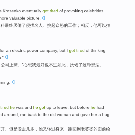
s
Krosenko
eventually
got
tired
of
provoking
celebrities
more
valuable
picture
.
申科
最终
厌倦
了
侵扰
名人、挑起众怒的工作；相反，
他
可以
拍
for
an
electric power
company
,
but
I
got
tired
of
thinking
."
力
公司
上班
。”心想
我
最好也
不过
如此，
厌倦
了这种
想法
。
ming
.
w
tired
he
was and
he
got
up to
leave
,
but
before
he
had
ed
around, ran
back to
the old woman
and
gave
her
a
hug
.
离开
。
但是
没
走
几步
，
他
又转过
身来
，
跑
回到
老婆婆
的面前
给