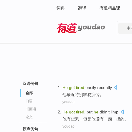
词典
翻译
有道精品课
中
有道 - 网易旗下搜索
双语例句
He
got
tired
easily
recently
.
全部
他
最近
特别容易
疲劳
。
口语
youdao
书面语
He
got
tired
,
but
he
didn't
limp
.
论文
他
有些
累
，
但是
他
没有
一瘸一拐
的。
youdao
原声例句