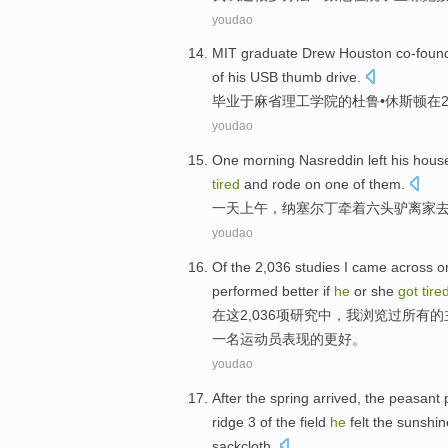
youdao
MIT
graduate
Drew
Houston
co-found
of his USB thumb drive.
毕业于
麻省理工学院
的杜鲁•
休斯顿
在
youdao
One
morning
Nasreddin
left
his
house
tired
and rode
on
one
of them.
一
天上午
，纳
塞尔
丁牵
着
六
头驴离家
youdao
Of the 2,036
studies
I
came across
o
performed
better
if
he
or
she
got
tire
在
这
2,036
项研究
中，
我
浏览
过所有的
一
名运动员
表现
的
更好
。
youdao
After the
spring arrived
,
the peasant
ridge 3
of the
field
he
felt
the sunshin
sackcloth
.