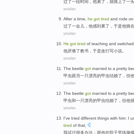
过
了
一
段时间
，
他
累了，
就骑
上
了一
youdao
After a time,
he
got
tired
and rode
on
过了一会儿，
他
感到
累
了，
于是
他骑
youdao
He
got
tired
of
teaching
and switched
他
厌倦
了
教书
，
于是
改行写小说。
youdao
The
beetle
got
married
to
a
pretty
bee
甲虫
跟另
一
只
漂亮
的甲虫
结婚
了，
但
youdao
The
beetle
got
married
to
a
pretty
bee
甲虫
和
一
只
漂亮
的甲虫
结婚
了，
但
他
youdao
I
've tried
different things
with
him
:
I
us
tired
of
that
;
我
试
过
很多
办法：
跟
他
在
院子
里练
抛