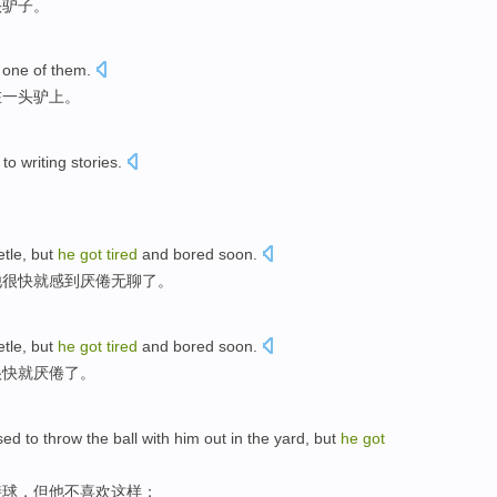
头驴子。
one
of them.
在
一头驴上。
to
writing
stories
.
tle,
but
he
got
tired
and
bored
soon
.
他
很快就
感到厌倦无聊
了。
tle,
but
he
got
tired
and
bored
soon
.
很快就
厌倦了
。
ed to
throw
the ball with him out
in
the yard
,
but
he
got
接球
，但他不喜欢这样；