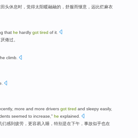
在田头
休息时
，
觉得
太阳
暖融融
的
，
舒服
而惬意，远比烂麻衣
ng that
he
hardly
got
tired
of it.
有厌倦过。
the climb
.
e
.
ecently
,
more and more
drivers
got
tired
and
sleepy
easily
,
dents
seemed to
increase
,"
he
explained
.
机们
感到
疲劳，
更容易
入睡
，
特别是
在
下午
，
事故
似乎
也在