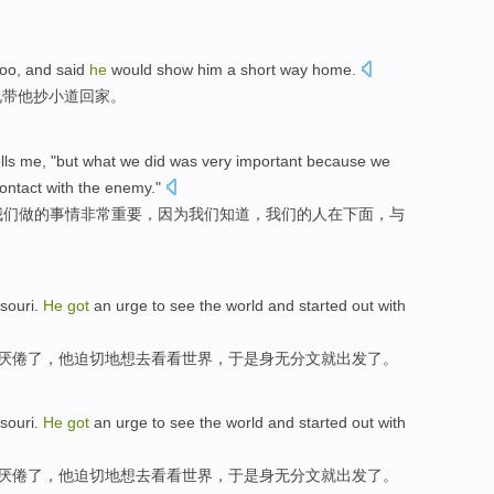
too
, and
said
he
would
show
him
a short
way home
.
说
带
他
抄
小道回家。
lls
me
, "
but
what
we
did
was very
important
because
we
ontact
with
the enemy
."
我们
做
的
事情
非常
重要
，
因为
我们
知道
，
我们
的
人
在
下面
，
与
souri
.
He
got
an urge
to
see
the world
and
started out
with
厌倦了
，
他
迫切
地想去
看看
世界
，于是身无分文就出发了。
souri
.
He
got
an urge
to
see
the world
and
started out
with
厌倦了
，
他
迫切
地想去
看看
世界
，于是身无分文就出发了。