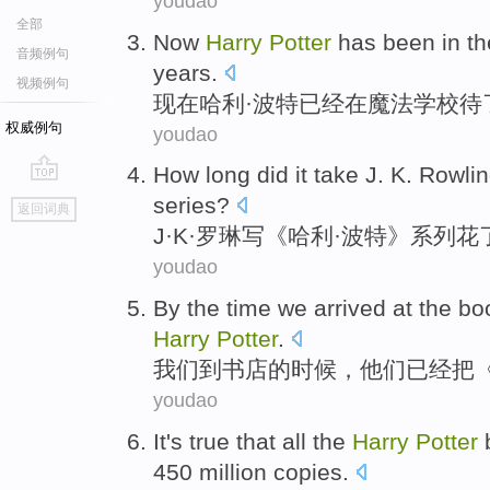
youdao
全部
N
ow
Harry
Potter
has been in the
音频例句
years.
视频例句
现
在哈利·波特已经在魔法学校待
权威例句
youdao
H
ow long did it take J. K. Rowlin
go
series?
返回词典
top
J
·K·罗琳写《哈利·波特》系列
youdao
B
y the time we arrived at the bo
Harry
Potter
.
我
们到书店的时候，他们已经把《
youdao
I
t's true that all the
Harry
Potter
b
450 million copies.