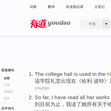
词典
翻译
有道精品课
云笔记
中英
有道 - 网易旗下搜索
双语例句
T
he college hall is used in the
H
全部
该
学院礼堂出现在《哈利·波特》
口语
youdao
书面语
S
o far, I have read all her work
论文
到
目前为止，我读了她所有关于哈
原声例句