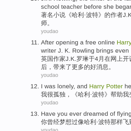
school teacher before she began
著
名小说《哈利·波特》的作者J.
师。
youdao
A
fter opening a free online
Harr
writer J. K. Rowling brings eve
英
国作家J.K.罗琳于4月在网上
后，带来了更多的好消息。
youdao
I
was
lonely
, and
Harry
Potter
he
我
很
孤独
，《
哈利
·波特》
帮助
我
youdao
Have
you
ever
dreamed
of
flyin
你
曾经
梦想过
像
哈利·
波特那样
飞
youdao