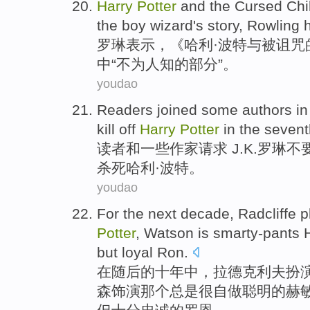
Harry
Potter
and
the Cursed
Chi
the boy
wizard's
story
,
Rowling 
罗琳
表示，《
哈利
·
波特
与
被
诅咒
中“
不为人知
的
部分
”。
youdao
Readers
joined
some
authors
in
kill off
Harry
Potter
in the
sevent
读者
和
一些
作家
请求
J.K.
罗琳
不
杀死
哈利
·
波特
。
youdao
For
the next
decade
,
Radcliffe
p
Potter
,
Watson
is smarty-pants
but
loyal
Ron
.
在
随后
的
十年
中，
拉德克利夫
扮
森
饰演那个
总是
很自做聪明的
赫