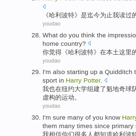
《
哈利
波特》
是
迄今为止
我
读
过
youdao
What do
you
think
the
impressi
home country
?
你
觉得
《
哈利
波特
》
在
本土
这里
youdao
I'm
also
starting up
a
Quidditch
sport
in
Harry
Potter
.
我
也
在
纽约
大学
组建
了
魁地奇
球
虚构的
运动
。
youdao
I
'm sure
many
of
you
know
Harr
them
many
times
since
primary
我
相信
你们
很多
人
都知道
哈利
波