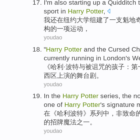
I'm
also
starting
up
a Quidditch
sport
in
Harry
Potter
,
我
还
在
纽约
大学
组建了
一支
魁地
构
的
一
项运动
，
youdao
"
Harry
Potter
and
the Cursed
Ch
currently
running in
London
's
We
《
哈利
·
波特
与
被
诅咒的
孩子
：
第
西区上演的舞台剧。
youdao
In
the
Harry
Potter
series
,
the n
one of
Harry
Potter
's signature
在
《
哈利
波特
》
系列
中，
非
致命
的招牌魔法之一。
youdao