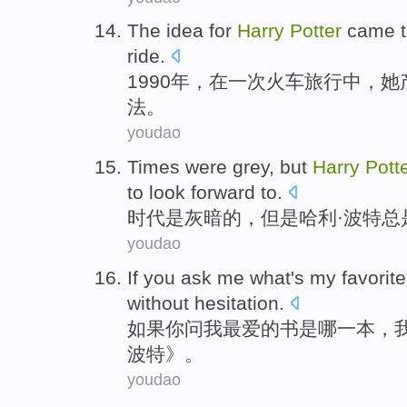
The
idea
for
Harry
Potter
came
ride
.
1990年，
在
一次
火车
旅行
中
，
她
法
。
youdao
Times
were
grey
,
but
Harry
Pott
to look forward to
.
时代
是
灰暗
的，
但是
哈利
·
波特
总
youdao
If
you
ask
me
what
's
my favorite
without hesitation
.
如果
你
问
我
最爱
的
书
是
哪
一本，
波特
》。
youdao