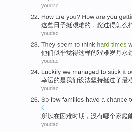
youdao
How are
you
? How are you
gett
这些
日子挺
艰难
的
，
您
过得
怎么
youdao
They
seem to
think
hard
times
w
他们
似乎
觉得
这样的
艰难
岁月
永
youdao
Luckily
we
managed to
stick
it 
幸运
的是
我们
设法
坚持
挺
过
了最
youdao
So
few families
have a chance
t
所以
在
困难
时期，没有
哪个
家庭
youdao