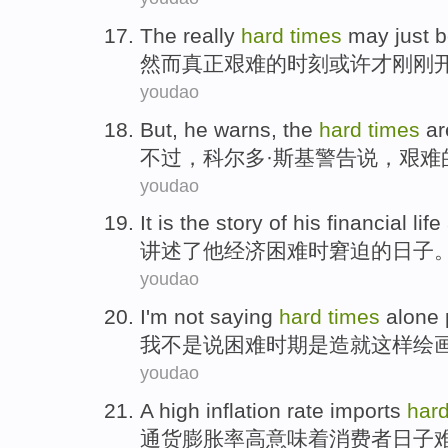
The really
hard
times
may
just 
然而
真正
艰难
的
时刻
或许
才
刚刚
youdao
But
,
he warns
,
the
hard
times
ar
不过
，
科尔
多·斯基警告说，
艰难
youdao
It is the
story
of
his
financial
life
讲述
了
他
经济
困难
时
窘迫
的
日子
youdao
I'm
not
saying
hard
times
alone
我
不是
说
困难
时期
是
造就
这样
绘
youdao
A
high
inflation
rate
imports
har
通货膨胀
率
高
意味着
消费者
日子