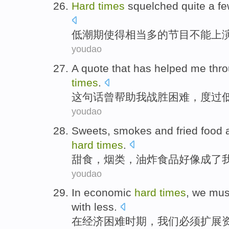
Hard
times
squelched
quite a
f
低潮期
使得
相当
多的
节目
不能上
youdao
A quote
that
has helped
me
thr
times
.
这
句
话
曾
帮助
我
战胜
困难
，度过
youdao
Sweets
,
smokes
and
fried
food
a
hard
times
.
甜食
，
烟类
，
油炸
食品
好像
成了
youdao
In
economic
hard
times
,
we
mus
with
less
.
在
经济
困难
时期
，
我们
必须
扩展