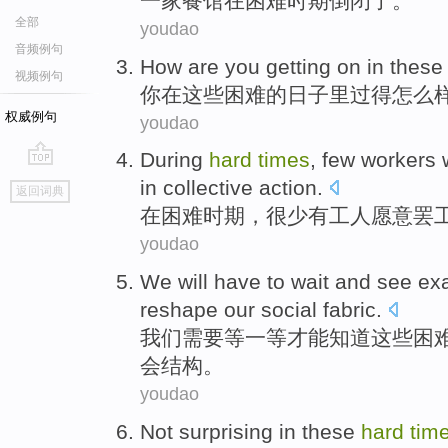
一家
餐馆
在
困难
时期
倒闭
了。
全部
youdao
音频例句
How are
you
getting
on in
these
视频例句
你
在
这些
困难
的
日子里过得
怎么
权威例句
youdao
During
hard
times
,
few
workers 
go
in
collective
action
.
返回词典
top
在
困难
时期
，
很少有
工人
愿意
罢
youdao
We
will have to
wait
and
see
exa
reshape
our
social
fabric
.
我们
需要
等
一等才能
知道
这些
困
会
结构。
youdao
Not
surprising
in
these
hard
tim