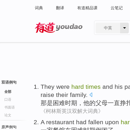
词典
翻译
有道精品课
云笔记
中英
有道 - 网易旗下搜索
双语例句
They
were
hard
times
and
his
p
全部
raise their
family
.
口语
那
是
困难
时期
，
他
的
父母
一直
挣
书面语
《柯林斯英汉双解大词典》
论文
A restaurant
had fallen
upon
ha
原声例句