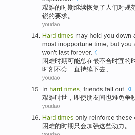
艰难
的
时期
继续
恢复了
人们
对
规
锐
的
要求
。
youdao
Hard
times
may
hold
you
down
most
inopportune
time
,
but
you 
won't
last
forever
.
困难
时期
可能
总
在
最
不合
时宜
的
时刻
不会
一直
持续
下去
。
youdao
In
hard
times
,
friends
fall
out.
艰难
时世，即使
朋友间
也
难免
争
youdao
Hard
times
only
reinforce
these
困难
的
时期
只
会加强
这些
动力
。
youdao