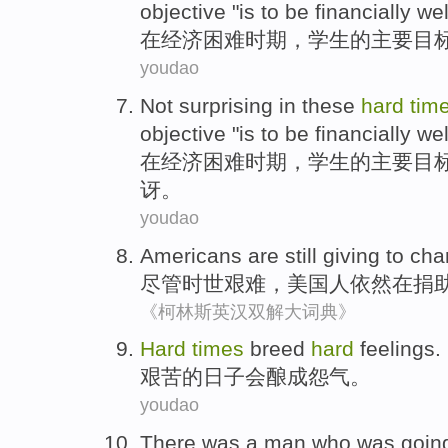
objective
"
is
to be
financially
well
在
经济
困难
时期
，
学生
的
主要
目
youdao
Not
surprising
in
these
hard
tim
objective
"
is
to be
financially
well
在
经济
困难
时期
，
学生
的
主要
目
讶
。
youdao
Americans
are
still
giving to char
尽管
时世艰难，
美国
人
依然
在
捐
《柯林斯英汉双解大词典》
Hard
times
breed
hard
feelings
.
艰苦
的
日子
会酿成
怨气
。
youdao
T
here was a man who was goin