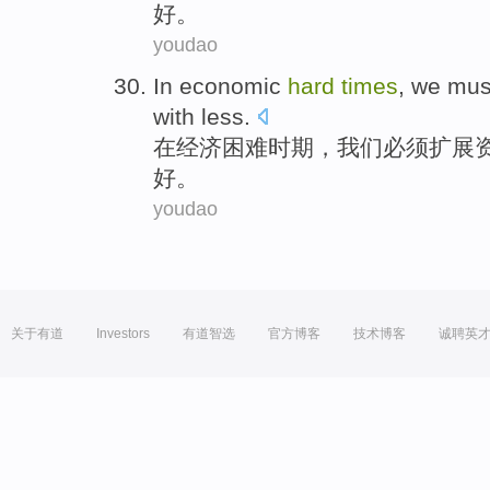
好
。
youdao
In
economic
hard
times
,
we
mus
with
less
.
在
经济
困难
时期
，
我们
必须
扩展
好
。
youdao
关于有道
Investors
有道智选
官方博客
技术博客
诚聘英