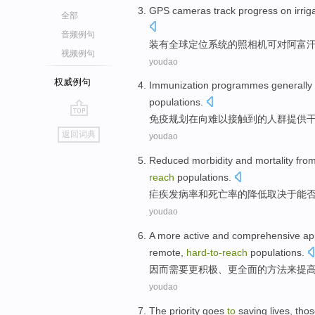
GPS
cameras
track
progress
on
irrig
全部
音频例句
装有全球定位系统
的
照相机
可对
阿富
视频例句
youdao
权威例句
Immunization
programmes
generally
populations
.
免疫
规划
在向难以
接触
到
的
人群
提供
go
返回词典
youdao
top
Reduced
morbidity
and
mortality fro
reach
populations
.
疟疾
发病率
和
死亡率
的
降低
取决于
能
youdao
A more
active
and
comprehensive
ap
remote
,
hard-to
-
reach
populations
.
因而
需要
更
积极
、
更全面
的
方法
来
提
youdao
The priority
goes
to
saving
lives
, thos