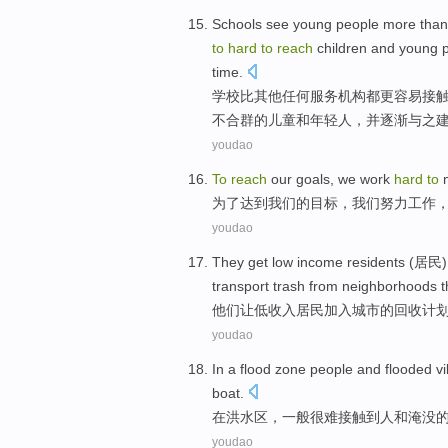
Schools
see
young
people
more
than
to
hard
to
reach
children
and
young 
time.
学校
比
其他
任何
服务机构
都
更
容易
接
不合群的
儿童
和
年轻人，
并
逐渐
与
之
youdao
T
o
reach
our goals, we work
hard
to
m
为
了达到我们的目标，我们努力工作
youdao
T
hey get low income residents (居民
transport trash from neighborhoods 
他
们让低收入居民加入城市的回收计
youdao
In
a
flood
zone
people and flooded
vi
boat
.
在
洪水
区
，
一般
很难
接触到
人和
淹没
youdao