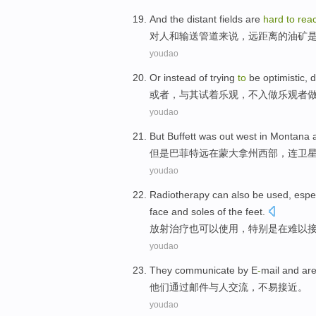
And
the distant
fields
are
hard
to
rea
对
人和
输送
管道来说，
远距离
的油矿
youdao
Or
instead of
trying
to
be optimistic
,
d
或者
，
与其
试
着
乐观
，不入
做
乐观者
youdao
But
Buffett
was out
west
in
Montana
但是
巴菲特
远在
蒙大拿州
西部
，连
卫
youdao
Radiotherapy
can also
be
used
,
espec
face
and
soles
of the
feet.
放射治疗
也
可以
使用
，
特别是
在
难以
youdao
They
communicate
by
E
-
mail
and
ar
他们
通过
邮件
与
人
交流
，
不易
接近。
youdao