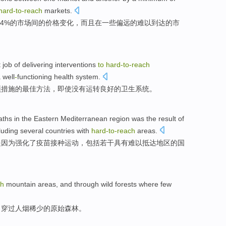
hard-to
-
reach
markets
.
.4%的
市场
间
的
价格
变化
，
而且
在
一些
偏远
的难以到达的
市
t
job
of
delivering
interventions
to
hard-to
-
reach
 well
-
functioning
health
system
.
预
措施
的
最佳
方法，
即使
没有
运转良好
的
卫生
系统。
ths in
the Eastern
Mediterranean
region
was the result
of
luding
several
countries
with
hard-to
-
reach
areas
.
是因为
强化了
疫苗接种
运动
，
包括
若干
具有
难以抵达地区
的
国
ch
mountain areas
, and
through
wild
forests
where few
，
穿过
人烟稀少的原始
森林
。