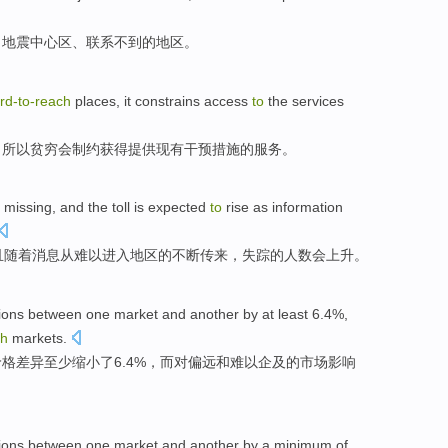
、地震中心区、联系不到的
地区
。
rd-to
-
reach
places
, it
constrains
access
to
the
services
，所以贫穷
会制约
获得
提供
现有
干预措施
的
服务
。
 missing
,
and
the
toll
is expected
to
rise
as
information
且
随着
消息
从
难以进入地区的不断传来，失踪
的
人数
会
上升
。
ions
between
one
market
and another by
at least
6.4%,
ch
markets
.
价格
差异
至少
缩小了6.4%，
而
对
偏远
和
难以
企及
的市场影响
ions
between
one
market
and another by a
minimum
of