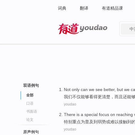
词典
翻译
有道精品课
中
有道 - 网易旗下搜索
双语例句
Not only
can
we
see
better
,
but
we c
全部
我们
不仅
能够
看
得更清楚
，
而且
还
能
口语
youdao
书面语
There is a
special
focus on
reaching
论文
特别
重点
为普及到
弱势
或
难以
接触
到
youdao
原声例句