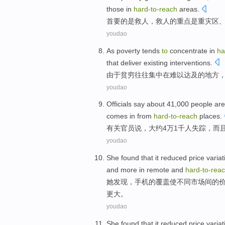
those in
hard-to
-
reach
areas.
首要
的是
救人
，
救人
的
重点
是重灾区
youdao
As
poverty
tends
to
concentrate
in
ha
that
deliver
existing
interventions
.
由于
贫穷
往往
集中
在
难以
达及的
地方
youdao
Officials
say
about
41,000
people
are
comes in
from
hard-to
-
reach
places.
有关官员
说
，
大约
4万1千
人
失踪
，
而
youdao
She
found
that
it reduced
price
variat
and
more
in
remote
and
hard-to
-
rea
她
发现
，手机的覆盖
使
不同
市场
间
的
更大
。
youdao
She
found that
it
reduced
price
variat