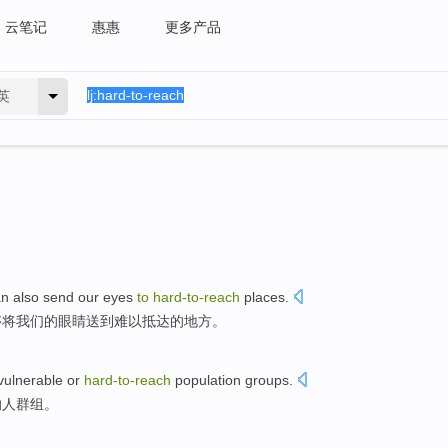
云笔记
惠惠
更多产品
英
an
also
send
our
eyes
to
hard-to
-
reach
places
.
够
将
我们
的眼睛
送到
难以
抵达的地方。
vulnerable
or
hard-to
-
reach
population
groups
.
的
人群
组
。