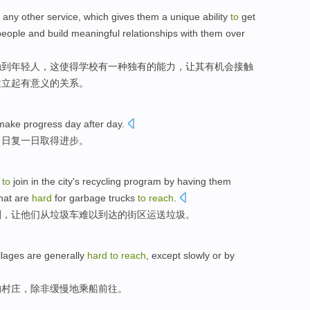
any
other
service
,
which
gives
them
a
unique
ability
to
get
people
and
build
meaningful
relationships
with
them
over
触
到
年轻人
，
这
使得
学校
有
一种
独有
的
能力
，让其有机会接触
建立
起有
意义
的
关系
。
ake progress day after day.
，日复一日取得进步。
)
to
join in the city's recycling program by having them
that are
hard
for garbage trucks
to
reach
.
划，让他们从垃圾车难以到达的街区运送垃圾。
llages
are generally
hard
to
reach
,
except
slowly
or by
的
村庄
，
除非
缓慢地
乘船前往。