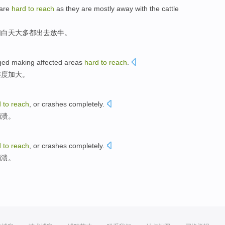
are
hard
to
reach
as
they
are mostly
away with the cattle
们
白天大多
都
出去
放牛
。
ged
making
affected areas
hard
to
reach
.
难度加大。
d
to
reach
,
or
crashes
completely
.
崩溃
。
d
to
reach
,
or
crashes
completely
.
崩溃
。