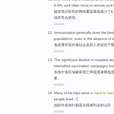
6.4%,
and
often
more
in
remote
and
她
发现
分阶段
的
网络覆盖
最低
减少了
6
场
常常会
更高
。
youdao
Immunization
generally
does
the
bes
populations
,
even
in
the
absence
of
a
免疫
通常
是
向难以达及
的
人群
提供
干
youdao
The
significant
decline
in
measles
dea
intensified
vaccination
campaigns
inc
东
地中海
区域
麻疹
死亡率能
显著
降低
家
。
youdao
Many
of
his
trips
were
to
hard
to
rea
people lived.
他
的
许多
旅行
都是
去
很难
到达
的
山区
youdao