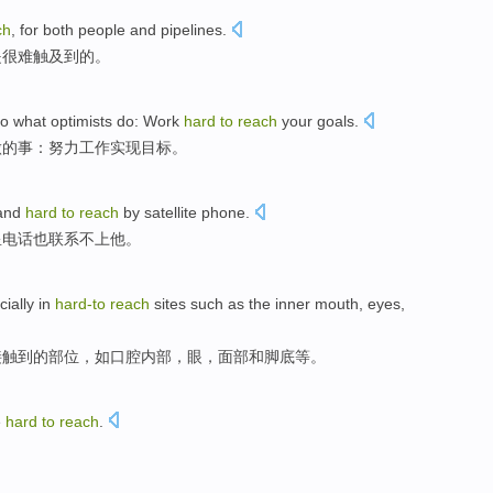
ch
, for both
people
and
pipelines
.
是
很难
触及到
的。
o
what
optimists
do
: Work
hard
to
reach
your goals
.
做的事：
努力
工作
实现
目标。
and
hard
to
reach
by
satellite
phone
.
星
电话也联系不上他。
ially
in
hard-to
reach
sites
such as
the
inner
mouth
,
eyes
,
接触到的
部位
，
如
口腔
内部
，
眼
，
面部
和
脚底等
。
e
hard
to
reach
.