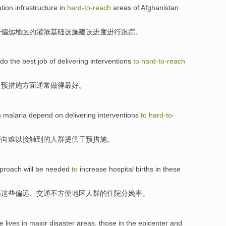
ation
infrastructure
in
hard-to
-
reach
areas
of
Afghanistan
.
汗
偏远
地区
的
灌溉
基础设施建设
进度
进行跟踪
。
do
the
best
job
of
delivering
interventions
to
hard-to
-
reach
干预措施方面
通常
做
得
最好
。
m
malaria
depend on
delivering
interventions
to
hard-to
-
否
向
难以接触到的人群
提供
干预措施
。
proach
will be needed
to
increase
hospital
births
in
these
高
这些
偏远
、交通不方便地区
人群
的
住院
分娩率
。
e lives in
major
disaster
areas
, those
in the
epicenter
and