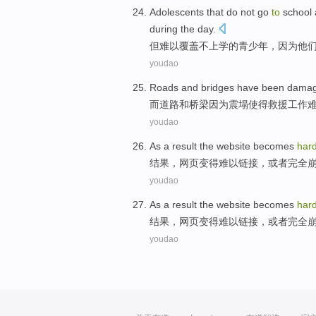
Adolescents
that
do not
go
to
school
during the day
.
但
难以
覆盖
不
上学
的
青少年
，
因为
他
youdao
Roads
and
bridges
have been
dama
而道路
和
桥梁
因为震
塌
使得
救援工作
youdao
As a
result
the website
becomes
har
结果
，
网页
变得
难以
链接，
或者
完全
youdao
As a
result
the website
becomes
har
结果
，
网页
变得
难以
链接，
或者
完全
youdao