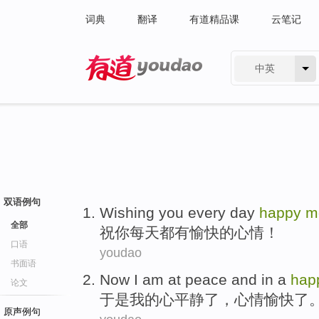
词典
翻译
有道精品课
云笔记
中英
有道 - 网易旗下搜索
双语例句
Wishing
you
every day
happy
m
全部
祝
你
每天
都有
愉快
的
心情
！
口语
youdao
书面语
Now
I am
at peace
and in a
hap
论文
于是
我
的心
平静
了，
心情
愉快
了
原声例句