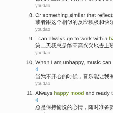
youdao
Or
something similar
that
reflect
或者
跟
这个
相似的
反应
积极
和
快
youdao
I
can
always
go to
work
with a
h
第二
天
我
总是
能
高高
兴兴地
去
上
youdao
When
I
am
unhappy
,
music
can
当
我
不开心
的时候，
音乐
能
让
我
youdao
Always
happy
mood
and
ready 
总是
保持愉悦
的
心情
，
随时
准备