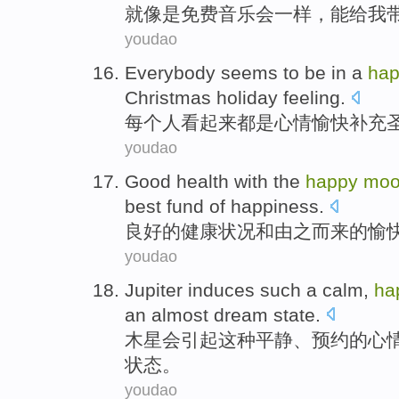
就
像是
免费
音乐会一样
，
能
给
我
youdao
Everybody
seems
to
be
in a
ha
Christmas
holiday
feeling
.
每个人
看起来
都
是
心情
愉快补充
youdao
Good
health
with
the
happy
mo
best
fund
of
happiness
.
良好
的
健康状况
和
由
之
而
来
的
愉
youdao
Jupiter
induces
such a
calm
,
ha
an
almost
dream
state
.
木星
会引起
这种
平静
、
预约
的
心
状态
。
youdao