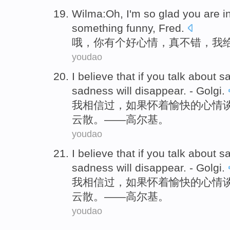
Wilma:
Oh
, I'm so glad
you
are
i
something funny,
Fred
.
哦
，
你
有个好
心情
，真不错，
我
youdao
I
believe that
if you
talk about
s
sadness
will
disappear
. -
Golgi
.
我
相信
过，
如果
怀着
愉快
的
心情
云散
。——
高尔基
。
youdao
I
believe that
if you
talk about
s
sadness
will
disappear
. -
Golgi
.
我
相信
过，
如果
怀着
愉快
的
心情
云散
。——
高尔基
。
youdao