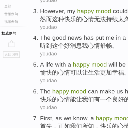
youdao
全部
However
,
my
happy
mood
could
音频例句
然而
这种
快乐
的
心情
无法
持续
太
视频例句
youdao
权威例句
The
good news
has put
me
in a
听到
这个
好消息
我
心情
舒畅。
go
youdao
返回词典
top
A
life
with a
happy
mood
will be
愉快
的
心情
可以
让
生活
更加
幸福
youdao
The
happy
mood
can
make
us
快乐
的
心情
能
让
我们
有
一个
良好
youdao
First
,
as
we
know
, a
happy
moo
首先
，
正如
我们
所知
，
快乐
的
心