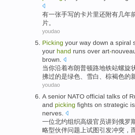
有一张
手写
的
卡片
里还附有
几年
片
。
youdao
Picking
your
way down
a
spiral
your
hand
runs over art
-
nouvea
brown
.
当
你
沿着
布朗普顿
路
地铁站
螺旋
拂
过的是
绿色
、雪白、棕褐色的
youdao
A
senior
NATO
official
talks
of
R
and
picking
fights
on
strategic
i
nerves
.
一
位
北约组织
高级
官员
讲到
俄罗
略型
伙伴
问题上
试图引发冲突
，