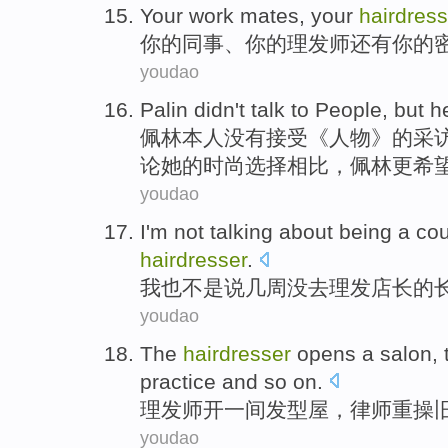
Your
work mates
, your
hairdress
你
的
同事
、你的
理发师
还有你的
youdao
Palin
didn't
talk
to
People
,
but
h
佩
林本人
没有
接受《人物》的采
论
她的时尚选择相比，佩林更希
youdao
I'm
not
talking about
being
a co
hairdresser
.
我
也
不是
说
几
周
没去
理发店
长的
youdao
The
hairdresser
opens
a
salon
,
practice and
so on
.
理发师
开
一
间发型屋，
律师
重操
youdao