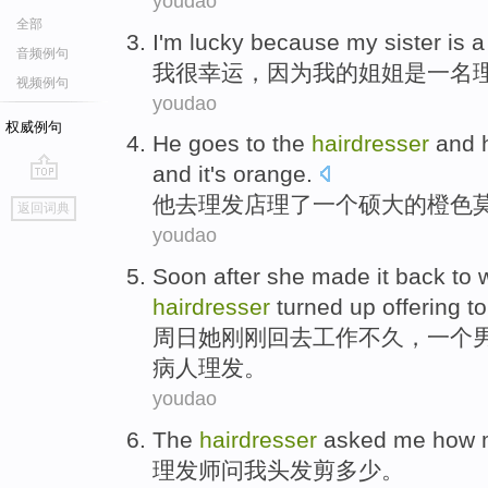
youdao
全部
I
'm
lucky
because
my
sister
is
a
音频例句
我
很
幸运
，
因为
我
的
姐姐
是
一名
视频例句
youdao
权威例句
He
goes to
the
hairdresser
and 
and it's
orange
.
go
他
去
理发店理
了
一个
硕大的
橙色
返回词典
top
youdao
Soon after
she
made it
back to
hairdresser
turned
up
offering
to
周日
她
刚刚
回去
工作
不久
，
一个
病人
理发。
youdao
The
hairdresser
asked
me
how 
理发师
问
我
头发剪多少。