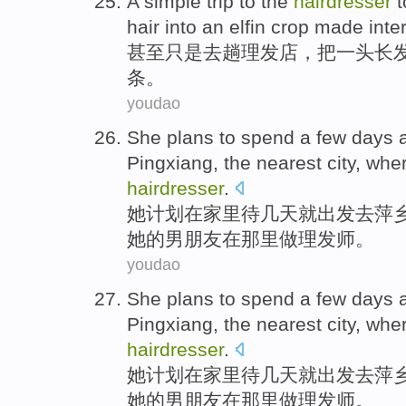
A simple
trip to
the
hairdresser
t
hair
into
an
elfin
crop made
inte
甚至
只是
去趟
理发店
，把一
头长
条。
youdao
She
plans
to
spend
a few days
Pingxiang
,
the nearest
city
,
whe
hairdresser
.
她
计划
在
家里
待
几天
就
出发
去
萍
她
的
男朋友
在那里
做理发师。
youdao
She
plans
to
spend
a few days
Pingxiang
,
the nearest
city
,
whe
hairdresser
.
她
计划
在
家里
待
几天
就
出发
去
萍
她
的
男朋友
在那里
做理发师。