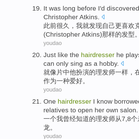
It was
long before
I
'd
discovere
Christopher
Atkins
.
此前
很久
，
我
就
发现
自己
更喜欢
(Christopher Atkins)那样的发型
youdao
Just
like
the
hairdresser
he
play
can only
sing
as
a
hobby
.
就
像
片中
他
扮演
的
理发师
一样，
作为
一种
爱好
。
youdao
One
hairdresser
I
know
borrowe
relatives
to
open her own
salon
.
一个
我
曾经
知道
的
理发
师从
7
,8个
龙
。
youdao