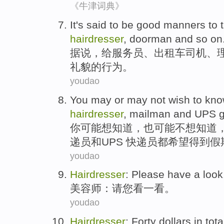
《牛津词典》
I
t's said to be good manners to ti
hairdresser
, doorman and so on
据
说，给服务员、出租车司机、
礼貌的行为。
youdao
You
may
or
may
not wish to
kno
hairdresser
,
mailman
and
UPS
g
你
可能
想
知道
，也可能不想知道
递员
和
UPS
快递员
都
希望
得到假
youdao
Hairdresser
:
Please
have
a
look
美容师
：
请您
看
一
看。
youdao
Hairdresser
:
Forty
dollars
in tota