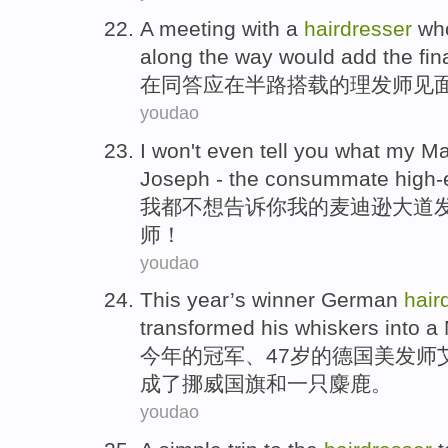
A
meeting
with
a
hairdresser
who
along the way
would
add
the fin
在
同
答应
在半路搭载的
理发师
见
youdao
I
won't even
tell
you what
my
Ma
Joseph
-
the
consummate high-e
我
都
不想
告诉
你
我
的
麦迪逊
大道
师
！
youdao
This year
’s
winner
German
hair
transformed
his
whiskers
into a
今年
的
冠军
、
47岁
的
德国
美发师
成
了
挪威
国旗
和
一
只麋鹿
。
youdao