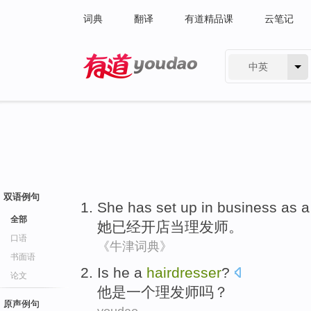
词典
翻译
有道精品课
云笔记
中英
有道 - 网易旗下搜索
双语例句
She
has
set up in business
as
全部
她
已经
开店
当
理发师
。
口语
《牛津词典》
书面语
Is
he
a
hairdresser
?
论文
他
是
一个
理发师
吗？
原声例句