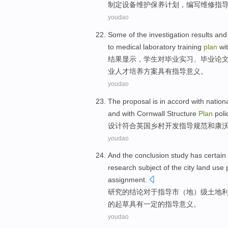
制定
设备
维护
保养
计划
，
编写
维修
指
youdao
Some
of
the investigation
results
and
to
medical
laboratory
training
plan
wi
结果
显示，学生
对
毕业实习、毕业论
业人才培养
方案
具有
指导意义。
youdao
The proposal is in
accord
with nation
and
with
Cornwall
Structure
Plan
poli
设计
符合
英国
乡村
开发
指导
规范
和
康
youdao
And
the
conclusion
study
has
certain
research
subject
of
the
city
land
use
assignment
.
研究
的
结论
对于
指导
市
（地）
级土地
的
起草
具有
一定
的指导
意义
。
youdao