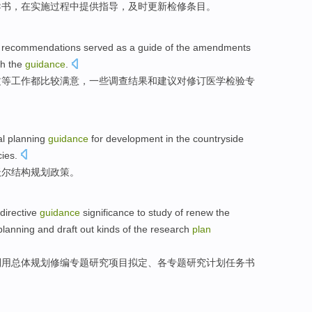
导书
，
在
实施
过程中
提供
指导
，
及时更新
检修
条目
。
 recommendations
served as a guide
of
the amendments
th
the
guidance
.
文等工作都比较满意，
一些
调查
结果
和
建议对
修订
医学
检验
专
al planning
guidance
for
development
in the
countryside
cies
.
沃尔
结构
规划
政策。
directive
guidance
significance
to
study
of renew the
planning
and draft
out kinds of the
research
plan
利用
总体规划
修编
专题
研究
项目
拟定
、各专题研究
计划
任务书