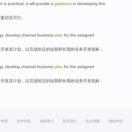
em is
practical
, it will provide a
guidance
in developing this
方案切实可行。
gy
,
develop
channel
business
plan
for
the
assigned
道
开发其
计划
，以完成给定
的
短期
和
长期的
业务
开发指标；
gy
,
develop
channel
business
plan
for
the
assigned
道
开发其
计划
，以完成给定
的
短期
和
长期的
业务
开发指标；
方博客
技术博客
诚聘英才
联系我们
站点地图
网络举报