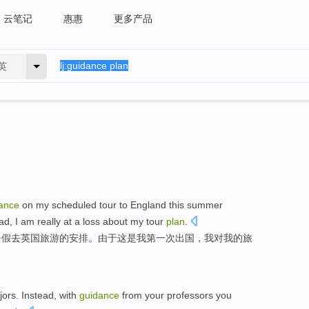
云笔记
惠惠
更多产品
英
ance
on
my
scheduled
tour
to
England
this
summer
oad
,
I
am
really
at a loss
about
my
tour
plan
.
暑假
去
英国
旅游
的
安排
。
由于
这
是我
第一
次
出国
，我
对
我的旅
jors
. Instead, with
guidance
from
your
professors
you