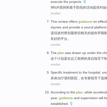
execute
the
projects
.
9
RUP
原则
和
基于阶段
的
活动
提供
对
如
youdao
This
review
offers
guidance
on
effect
injuries
and
provide
a
sound
platform
该
综述
对
辨别
最
密切
相关
的
损伤
早期
良好的
平台
。
youdao
The
plan
was
drawn up
under
the
chi
这个
计划
是
在
总
工程师
的
亲自
指导
下
youdao
Specific
treatment
to
the
hospital
,
und
具体
治疗
请
到
医院
，在
专家
指导
下
选
youdao
According to the
plan
, while
accelerat
year
,
guidance
and
supervision
will 
established
.