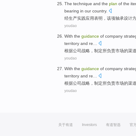
The technique and
the
plan
of the it
bearing
in our country.
经生产
实践
应用表明，
该项
轴承
设计
youdao
With the
guidance
of
company
strate
territory
and
re…
根据
公司
战略
，
制定
所
负责
市场
的
渠
youdao
With the
guidance
of
company
strate
territory
and
re…
根据
公司
战略
，
制定
所
负责
市场
的
渠
youdao
关于有道
Investors
有道智选
官