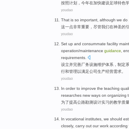
按照
计划
，
今年
在
加快
建设
足球
特色
youdao
That
is so
important
,
although
we
do
这
一点
非常
重要
，
尽管
我们
在
神圣
的
youdao
Set up
and
consummate
facility
main
operation
/maintenance
guidance
,
en
requirements
.
设立
并
完善
厂务
设施
维护
体系
，
制定
行
和管理
以
满足
公司生产
经营
需求
。
youdao
In order to
improve
the
teaching
qual
researches new
ways
on
organizing
为了
提高
公路
勘测
设计
实习
的
教学
质
youdao
In
vocational
institutes,
we should
est
closely
,
carry out
our
work
according 