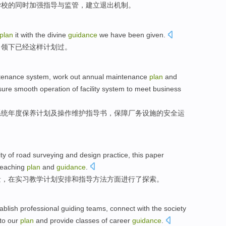
学校
的
同时加强
指导
与
监管
，
建立
退出
机制
。
plan
it
with
the
divine
guidance
we
have been
given.
引领下
已经
这样
计划
过。
tenance
system
,
work out
annual
maintenance
plan
and
sure
smooth
operation
of
facility
system
to
meet
business
系统
年度
保养
计划
及
操作
维护指导书，
保障
厂务设施
的
安全
运
ity
of
road
surveying and
design
practice
, this
paper
teaching
plan
and
guidance
.
量
，
在
实习
教学
计划安排
和
指导
方法方面
进行了
探索
。
ablish
professional
guiding
teams
,
connect with
the
society
to our
plan
and
provide classes
of
career
guidance
.