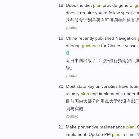
Does
the
diet
plan
provide
general
g
does
it
require
you
to follow
specific
这些
节食
计划
是否有
可供调整
的使其
youdao
China
recently
published
Navigation
offering
guidance
for
Chinese
vessel
近日
中国
出版了《
北极
航行
指南
(
西北
导
。
youdao
Most
state key
universities
have
fou
usually
plan
and
implement
it under 
目前国内
大部分
的
重点
大学
都
设有
部
划
与
实施
。
youdao
Make
preventive
maintenance
plan
.
implement
.
Update
PM
plan
in time.