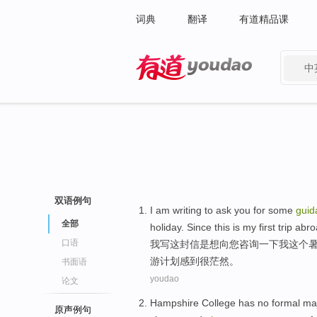
词典
翻译
有道精品课
中
有道 - 网易旗下搜索
双语例句
I
am
writing
to ask
you
for some
guid
全部
holiday
.
Since
this
is
my
first
trip abr
口语
我
写这封信
是
想
向
您
咨询
一下
我
这个
游计划
感到
很
茫然
。
书面语
youdao
论文
Hampshire
College
has no
formal
ma
原声例句