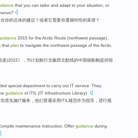
uidance
that
you
can
tailor
and adapt to your situation,
or
menus
?
适合
你
的
总体
的
建议
？
或者
它
需要
你
遵循
特性的
菜谱
？
guidance
2015 for the
Arctic
Route (
northwest
passage
),
s
that
plan
to
navigate
the northwest
passage
of
the Arctic.
航道
)2015》，
为
计划
航行
北极西北
航线
的
中国籍
船舶
提供
指
nded
special department
to
carry
out
IT
service
.
They
the
guidance
of
ITIL
(IT Infrastructure Library).
门
负责
实施
IT
服务
，
他们
普通采用ITIL规范
作为指导
，进行
规
Compile
maintenance
instruction
,
Offer
guidance
during