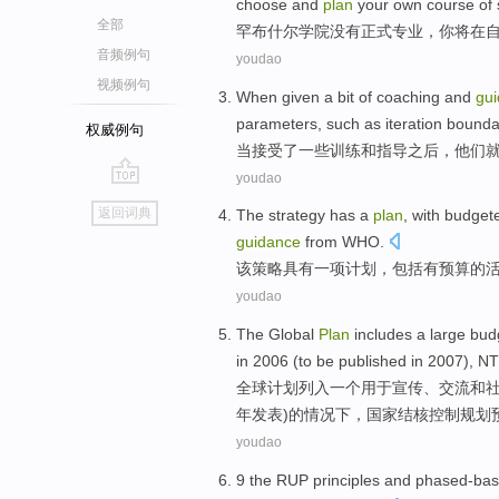
choose
and
plan
your
own
course
of
全部
罕布什尔
学院
没有
正式
专业
，
你
将
在
音频例句
youdao
视频例句
When
given
a
bit
of
coaching
and
gu
parameters
,
such as
iteration
bounda
权威例句
当
接受
了
一些
训练
和
指导之后
，
他们
youdao
go
返回词典
The
strategy
has
a
plan
,
with budget
top
guidance
from
WHO
.
该
策略
具有
一项
计划
，包括
有
预算的
youdao
The Global
Plan
includes
a
large
bud
in
2006 (
to be
published
in 2007),
NT
全球
计划
列入
一个
用于
宣传、交流和
年
发表
)的情况下，
国家结核控制规划
youdao
9
the RUP
principles
and
phased-ba