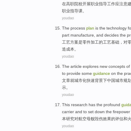
在
高职
院校
开展
职业
指导
工作
应
注意
职业
指导课。
youdao
The
process
plan
is
the
technology
f
part
manufacture
, and
decides
the
pr
工艺
方案
是
零件
加工
的
工艺
基础
，
对
造
成本
。
youdao
The article
explores
new
concepts
of
to provide some
guidance
on
the
pra
文章
就
城市化
快速
背景下
中国
城市
规
示。
youdao
This
research
has
the
profound
guid
carrier
and
to
set
down the
firepower
本
研究
对
航空
母舰
毁伤
效果
的
评估
和
youdao