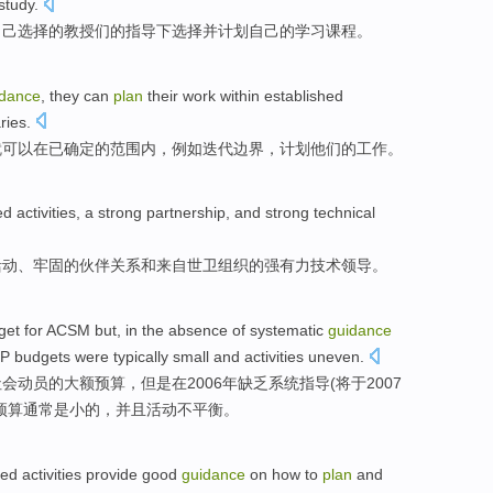
study
.
自己
选择
的
教授们
的
指导
下选择
并
计划
自己
的
学习
课程
。
idance
,
they
can
plan
their
work
within
established
ries
.
就可以
在
已确定
的
范围
内，
例如
迭代
边界，
计划
他们
的
工作
。
ed
activities
, a
strong
partnership
,
and
strong
technical
活动
、
牢固
的
伙伴关系
和
来自
世卫组织
的
强有力
技术
领导
。
get
for
ACSM
but
, in the
absence
of
systematic
guidance
P
budgets
were
typically
small
and
activities
uneven
.
社会动员
的
大额
预算
，
但是
在
2006年
缺乏
系统
指导
(
将
于2007
预算
通常
是
小
的，
并且
活动
不平衡。
sed
activities
provide
good
guidance
on
how to
plan
and