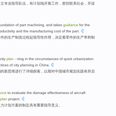
建立
专业
指导
队伍
，
有计划
地开展工作，
密切
联系
社会
，
开设
oundation
of
part
machining
, and
takes
guidance
for the
oductivity
and
the
manufacturing
cost
of
the part.
零件
的
生产
制造过程起
指导性
作用，
决定
着零件的
生产率
和
制
city
plan
- ning in the
circumstances
of
quick
urbanization
ctices
of city
planning
in
China
.
划
的
新
思维
进行了详细
探索
，以期
对
中国城市
规划
实践
有所启
ance
to
evaluate
the
damage
effectiveness
of
aircraft
plan
project.
火力
计划
方案的
制定
具有
重要
指导
意义。