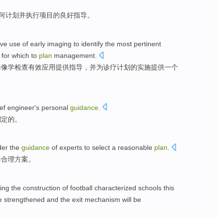
何
计划
并
执行
项目
的
良好
指导
。
ive
use
of
early
imaging
to identify
the most
pertinent
for which to
plan
management.
影像学检查
有效
应用
提供
指导
，
并
为
诊疗
计划
的
实施
提供
一个
ef
engineer
's
personal
guidance
.
制定
的。
er the
guidance
of
experts
to
select
a
reasonable
plan
.
择
合理
方案
。
ing
the
construction
of
football
characterized
schools
this
be
strengthened
and
the exit
mechanism
will be