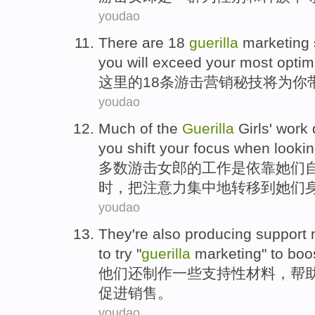
youdao
There are
18
guerilla
marketing
you
will exceed
your
most
optim
这里
的
18
条
游击
营销
秘技将为
你
youdao
Much of
the
Guerilla
Girls'
work
you
shift
your focus
when looki
多数
游击
女郎的
工作
是
依靠
她们
时，把注意力集中地
转移
到她们
youdao
They
're also
producing
support
to try
"
guerilla
marketing
"
to
boo
他们
还
制作
一些支持性
材料
，
帮
促进
销售
。
youdao