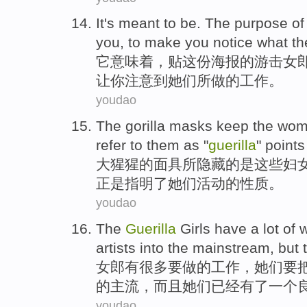
It
's
meant
to be. The
purpose
of
you
,
to
make
you
notice what
th
它
意味着
，贴这份海报
的
游击
女
让
你
注意
到
她们
所做的工作。
youdao
The
gorilla
masks
keep
the wo
refer
to
them
as "
guerilla
" points
大猩猩的
面具
所隐藏
的是
这些
妇
正是指明了她们活动的性质。
youdao
The
Guerilla
Girls
have
a
lot
of
artists
into
the
mainstream
,
but
女郎
有
很多要
做
的
工作
，
她们
要
的
主流
，
而且
她们已经有了
一个
youdao