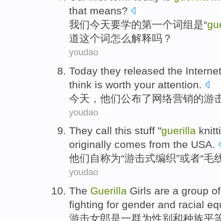
that means?
我们
今天
要学的
第一个
词组
是
“
gue
道
这个
词
怎么
解释吗？
youdao
Today
they
released
the
Interne
think
is
worth
your
attention
.
今天
，
他们
公布
了
网络
营销
的
游
youdao
They
call this stuff "
guerilla
knitt
originally comes from
the USA
.
他们
自称为“
游击式
编织
”
或者
“
毛
youdao
The
Guerilla
Girls
are
a
group
of
fighting
for
gender
and
racial
equ
游击
女郎
是
一
群
为
性别
和
种族
平