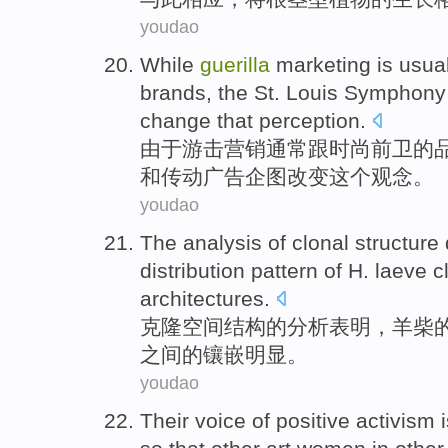
youdao
While
guerilla
marketing
is usua
brands
, the
St. Louis
Symphony
change
that
perception
.
由于
游击
营销
通常
跟
时尚
前卫
的
和
传动
广告
企图
改变
这个
观念。
youdao
The
analysis
of
clonal
structure
distribution
pattern of H.
laeve
c
architectures.
克隆
空间
结构
的
分析
表明
，
羊柴
之间的镶嵌明显。
youdao
Their
voice
of
positive
activism
i