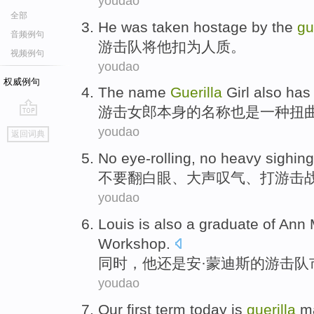
youdao
全部
He
was
taken hostage by the
gu
音频例句
游击队将
他
扣为
人质
。
视频例句
youdao
权威例句
The
name
Guerilla
Girl
also has
游击
女郎本身
的
名称
也是
一种
扭
go
youdao
返回词典
top
No eye-rolling
, no heavy
sighing
不要
翻白眼、
大声叹气
、打游击
youdao
Louis is
also
a
graduate
of
Ann
Workshop
.
同时，他
还
是安
·蒙迪斯
的
游击队
youdao
Our
first
term
today
is
guerilla
m