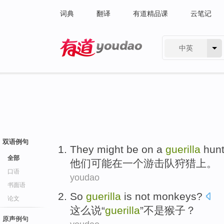
词典
翻译
有道精品课
云笔记
中英
有道 - 网易旗下搜索
双语例句
They
might be
on
a
guerilla
hun
全部
他们
可能
在
一个
游击队
狩猎
上。
口语
youdao
书面语
So
guerilla
is
not
monkeys
?
论文
这么
说“
guerilla
”
不是
猴子
？
原声例句