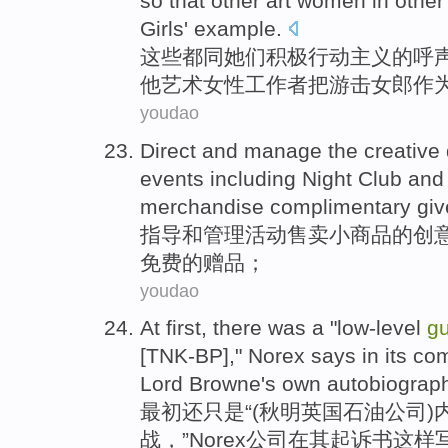
so that
other
art
women
in
other
Girls'
example
.
这些
都同
她们
积极
行动
主义
的
呼
他
艺术
女性
工作者把游击女郎作
youdao
Direct
and
manage
the
creative
events
including
Night Club
an
merchandise complimentary gi
指导
和
管理
活动
售卖小商品
的
创
免费
的
赠品；
youdao
At first
,
there
was a
"
low-level
gu
[TNK-BP],"
Norex
says
in
its
com
Lord Browne
's own
autobiograp
最初
还
只是
“(秋明英国石油公司)
战
，”
Norex
公司
在
其
起诉书
这样