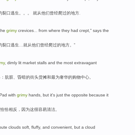
的
裂口逃生
。。。 就从他们
曾经
爬过
的
地方
.
the
grimy
crevices
...
from
where
they
had
crept
,"
says
the
的
裂口逃生
…就从他们
曾经
爬过
的
地方
。”
imy
,
dimly lit
market stalls
and
the most
extravagant
界
：
肮脏
、
昏暗
的街头
货摊
和
最为
奢华
的
购物
中心
。
iPad
with
grimy
hands
,
but
it's just the opposite
because
it
但
恰恰
相反，
因为
这
很
容易清洁。
pute
clouds
soft, fluffy,
and convenient
,
but
a
cloud