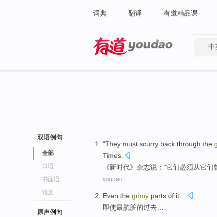
词典
翻译
有道精品课
中
有道 - 网易旗下搜索
双语例句
"
They
must
scurry
back
through
the
全部
Times
.
口语
《
新
时代
》杂志说：“
它们
必须
从
它们
书面语
youdao
论文
Even
the
grimy
parts
of
it…
即使
最
肮脏的过去…
原声例句