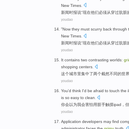
New
Times
.
新闻
时报
说
“
现在
他们
必须
从
穿过
肮脏
youdao
"
Now
they
must
scurry back
through 
New
Times
.
新闻
时报
说
“
现在
他们
必须
从
穿过
肮脏
youdao
It
contains
two
contrasting
worlds
:
gr
shopping
centers
.
这个
城市里集中了
两个
截然不同
的
世
youdao
You
'd
think
I'd
be afraid
to
touch
the 
is so easy
to
clean
.
你
会
以为
我会
害怕
用
脏
手
触摸
ipad
，
youdao
Application
developers
may
find
com
administrator
faces
the
grimy
truth.