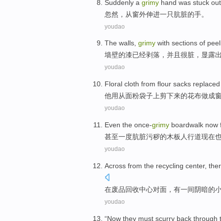
Suddenly
a
grimy
hand
was stuck
out
忽然
，
从窗外
伸进
一
只肮脏
的
手
。
youdao
The walls
,
grimy
with sections
of
peel
墙壁
的
漆
已经
剥落
，
并且很脏
，
显露
youdao
Floral cloth
from
flour
sacks
replaced
他用
从
面粉
袋子
上剪下来的
花布
做成
youdao
Even
the once-
grimy
boardwalk
now
甚至
一度肮脏污秽的
木板
人行道
现在
youdao
Across from
the
recycling
center
,
the
在
废品回收
中心
对面
，
有
一
间阴暗的
youdao
“
Now
they
must
scurry back
through 