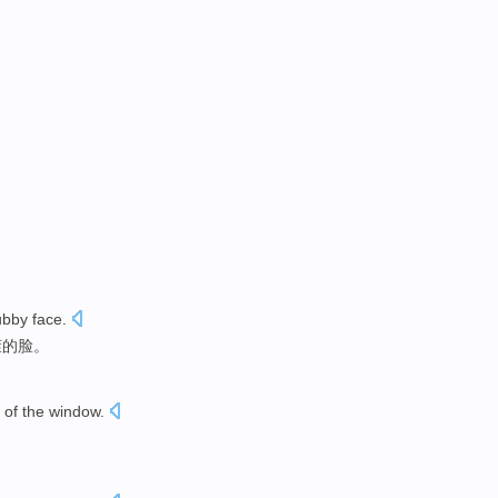
ubby
face
.
茬
的脸。
of the
window
.