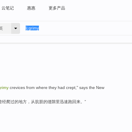
云笔记
惠惠
更多产品
英
grimy
crevices
from
where
they
had
crept
," says the
New
曾经
爬过
的
地方
，
从
肮脏
的
缝隙
里迅速
跑
回来
。”