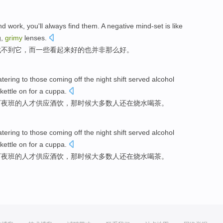
and
work
, you
'll always
find
them
.
A
negative
mind-set
is like
g,
grimy
lenses.
找不到
它
，而一些看起来好的也并非
那么
好
。
atering to those coming
off the night shift
served
alcohol
 kettle
on
for a cuppa
.
下
夜班
的人才
供应
酒饮
，那
时候
大多数
人
还
在烧水
喝茶
。
atering to those coming
off the night shift
served
alcohol
 kettle
on
for a cuppa
.
下
夜班
的人才
供应
酒饮
，那
时候
大多数
人
还
在烧水
喝茶
。