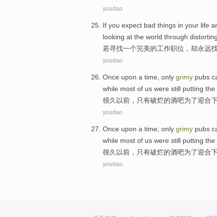
youdao
If you
expect
bad
things in your life 
looking
at the world through distortin
若
寻找
一个
完美的
工作
职位
，却
永远
youdao
Once upon a time
,
only
grimy
pubs
c
while
most
of
us
were still
putting the
很久
以前，
只有
破烂
的
酒吧
为了
迎合
youdao
Once upon a time
,
only
grimy
pubs
c
while
most
of
us
were still
putting the
很久
以前，
只有
破烂
的
酒吧
为了
迎合
youdao