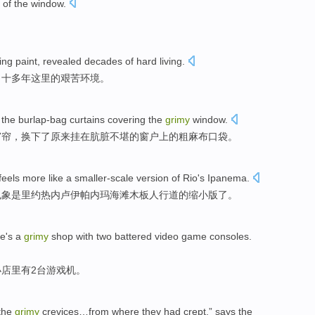
of the
window
.
ing
paint
,
revealed
decades
of
hard living
.
出
十多年
这里的
艰苦
环境。
the
burlap-bag
curtains
covering the
grimy
window
.
窗帘
，
换下了原来
挂在
肮脏
不堪的
窗户上
的粗麻布口袋。
feels
more like a smaller-scale
version
of
Rio's Ipanema
.
也
象是
里约热内卢
伊帕内玛海滩木板人行道
的
缩小
版
了。
re
's
a
grimy
shop
with
two
battered video game consoles
.
小
店里
有
2
台游戏机。
the
grimy
crevices
…
from
where
they
had
crept
,”
says
the