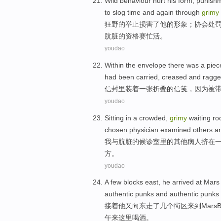
Wild
behaviour
hurt
his
form;
punish
to
slog time and again through
grimy
狂野
的举止
损害了
他
的形象；协会
处
肮脏
的
资格赛
忙活。
youdao
Within the envelope
there was
a piec
had
been
carried
,
creased
and
ragge
信封
里装
着
一张
折叠
的
信笺，因为
被
youdao
Sitting
in
a
crowded
,
grimy
waiting
ro
chosen
physician
examined
others a
我
与
肮脏
的
候诊室
里的
其他
病人
挤
在
方
。
youdao
A few
blocks
east
,
he
arrived at
Mars
authentic
punks
and authentic punks
接着
他
又
向东
走
了
几个
街区
来到
Mars
午
来
这里
喝酒
。