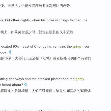
方便、很
灵活
，
但是
云
管理员
要应对
艰巨
的任务。
els
,
but
other
nights
,
when
his prize winnings
thinned
,
he
个晚上
，
如果
奖金
减少时
，
就
住
在
肮脏
的
火车
旅馆。
, located 90
km
east
of
Chongqing,
remains
the
grimy
river
book.
陈的小乡，大部门天区
还是
《江城》
读者
所
熟习
的
那个
污秽的
otting
doorways
and the cracked plaster
and
the
grimy
e
heard
about?
落着
墙皮
的肮脏
墙壁
，人们不禁要问，
这
是
久
闻
其名的
辉煌灿