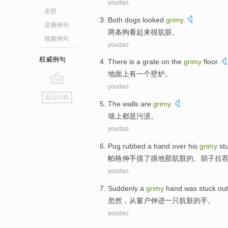
youdao
全部
Both
dogs
looked
grimy
.
音频例句
两
条狗
看起来
很肮脏
。
视频例句
youdao
权威例句
There is
a
grate
on the
grimy
floor
.
地面上
有
一个
壁炉
。
youdao
go
返回词典
top
The walls
are
grimy
.
墙上
都是
污渍
。
youdao
Pug
rubbed
a hand over
his
grimy
st
帕格伸手
摸
了摸
他
那肮脏
的、胡子拉
youdao
Suddenly
a
grimy
hand
was stuck
out
忽然
，
从
窗户伸进
一
只肮脏
的
手
。
youdao