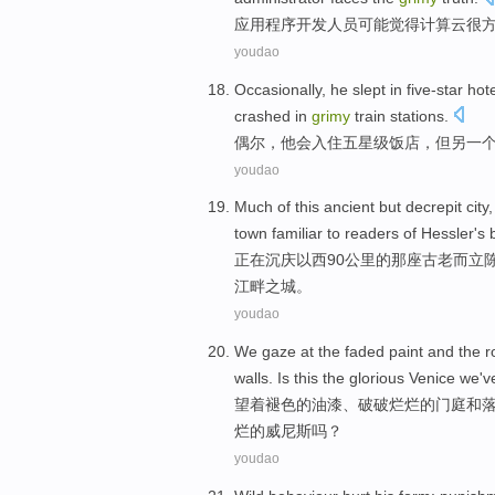
应用程序
开发人员
可能
觉得
计算
云
很
youdao
Occasionally
,
he
slept in five-star
hot
crashed
in
grimy
train
stations
.
偶尔
，
他
会
入住
五星级
饭店
，
但
另
一
youdao
Much of
this
ancient
but
decrepit
city
town
familiar to
readers
of Hessler's 
正在沉庆以西
90
公里
的
那
座古老
而立
江畔之
城
。
youdao
We gaze at
the
faded
paint
and
the
r
walls
.
Is
this
the
glorious
Venice
we'v
望
着
褪色
的
油漆
、
破破烂烂的
门庭
和
烂
的
威尼斯
吗？
youdao