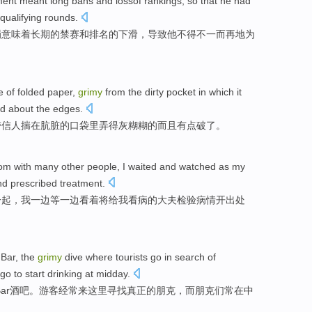
ment
meant
long
bans
and
lossof
rankings
, so that
he
had
qualifying rounds
.
罚
意味着
长期
的
禁赛
和
排名
的下滑，导致
他
不得不
一而再
地
为
e
of
folded
paper,
grimy
from the
dirty
pocket
in
which it
d about
the
edges.
带
信人
揣
在
肮脏
的
口袋
里弄得灰糊糊
的而且有点破了。
om
with
many
other
people
,
I
waited and
watched as
my
nd
prescribed treatment
.
一起，我一边
等
一边
看着
将给
我
看病的
大夫
检验
病情开出
处
Bar
, the
grimy
dive
where
tourists
go
in
search
of
 go
to
start drinking
at midday
.
Bar酒吧
。
游客
经常来
这里
寻找
真正
的
朋克
，而朋克们常在
中