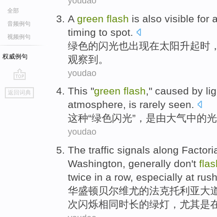
youdao
全部
A
green
flash
is also
visible
for 
音频例句
timing
to spot
.
视频例句
绿色
的
闪光
也
出现
在
太阳
升起时
权威例句
观察到。
youdao
go
This
"
green
flash
,"
caused
by
li
返回词典
top
atmosphere
,
is rarely
seen
.
这种
“
绿色
闪光
”，是由
大气
中的
光
youdao
The
traffic
signals
along
Factori
Washington
,
generally
don't
flas
twice
in
a
row
,
especially
at
rush
华盛顿
贝尔维
尤
的法克托利
亚大
次
闪烁
相
同时
长的
绿灯
，
尤其是