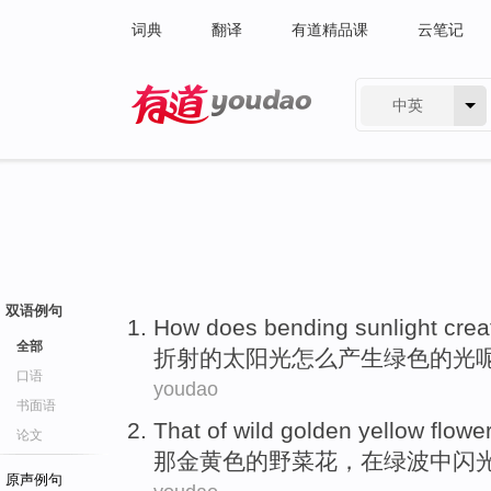
词典
翻译
有道精品课
云笔记
中英
有道 - 网易旗下搜索
双语例句
How does
bending
sunlight
crea
全部
折射
的
太阳光
怎么
产生
绿色
的光
口语
youdao
书面语
That
of
wild
golden yellow
flowe
论文
那
金黄色
的
野菜
花
，
在
绿
波中闪
原声例句