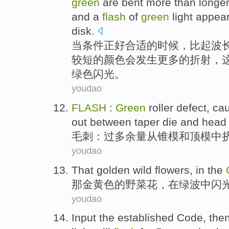
green
are bent
more
than
longe
and a
flash
of
green
light
appea
disk
.
当
条件
正好
合适
的
时候，
比起
波
较短
的颜色会发生
更多
的折射，
绿色
闪光
。
youdao
FLASH
:
Green
roller
defect
,
ca
out
between
taper
die
and
head
毛刺
：
过多
余量从
锥
模
和
顶
模中
youdao
That
golden
wild
flowers
,
in
the
那
金黄色
的
野菜
花
，
在
绿
波
中
闪
youdao
Input
the established
Code
,
the