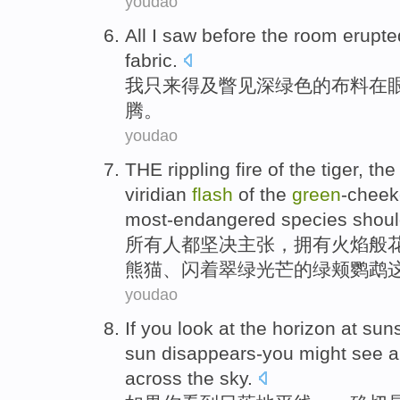
youdao
All
I
saw
before
the room
erupte
fabric
.
我
只来得及瞥见
深绿色
的
布料
在
腾
。
youdao
THE
rippling
fire
of
the
tiger
, th
viridian
flash
of the
green
-chee
most-endangered
species
shoul
所有
人都坚决
主张
，拥有
火焰
般
熊猫
、
闪
着翠绿光芒的绿颊
鹦鹉
youdao
If
you
look
at the
horizon
at sun
sun
disappears-you might
see
a
across
the sky
.