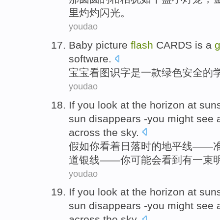
里
灼灼闪光。
youdao
Baby
picture
flash
CARDS
is
a
g
software
.
宝宝
看图
识字
是
一款
绿色
安全
的
youdao
If
you
look at
the
horizon
at suns
sun
disappears
-you
might
see
across
the sky
.
假如
你
看着
日落
时
的
地平线
——
道银线——你
可能会
看到
有一
束
youdao
If
you
look at
the
horizon
at
suns
sun
disappears
-you might
see
across
the
sky
.