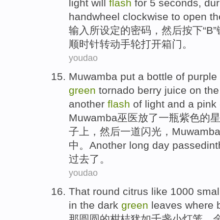
light
will
flash
for
5
seconds
,
dur
handwheel
clockwise
to
open
th
输入
所
设定的
密码
，
然后
按下
“
B
”
顺时针
转动
手轮
打开箱门。
youdao
Muwamba
put
a
bottle
of
purple
green
tornado
berry
juice
on
the
another
flash
of
light and a
pink
Muwamba
巫医
放了
一瓶
紫色
的
子上
，然后一道
闪光
，Muwamb
中。
Another
long day passed
in
t
过去了。
youdao
That
round
citrus
like 1000
smal
in
the
dark
green
leaves
where br
那
圆圆的
柑桔
犹如千盏
小
灯笼
，