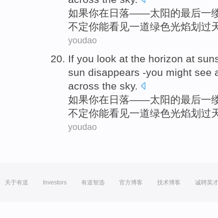
如果
你
在
日落
——
太阳
的
最后
一
不定
你能
看见
一道
绿色
光焰
划过
youdao
If
you
look at
the
horizon
at
suns
sun
disappears
-you might
see
across
the
sky
.
如果
你
在
日落
——
太阳
的
最后
一
不定
你能
看见
一道
绿色
光焰
划过
youdao
关于有道
Investors
有道智选
官方博客
技术博客
诚聘英