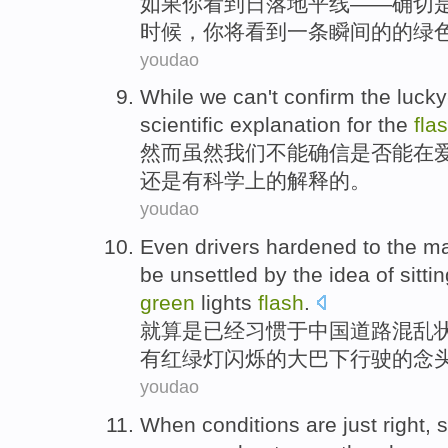
如果
你
看到
日落
地平线
——
确切
时候，你将
看到
一
条
瞬间
的的
绿
youdao
While
we
can't
confirm the
lucky
scientific
explanation
for the
fla
然而虽然
我们
不能
确信是否能在
还是
有
科学
上
的
解释
的。
youdao
Even
drivers
hardened to
the
m
be
unsettled
by the
idea
of
sitti
green
lights
flash
.
就算是
已经
习惯于
中国
道路
混乱
有
红绿灯
闪烁
的
大巴
下
行驶
的
念
youdao
When
conditions
are just
right
,
s