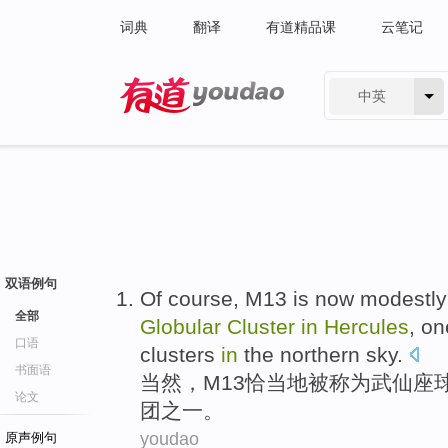
词典
翻译
有道精品课
云笔记
中英
有道 - 网易旗下搜索
双语例句
Of course
,
M13
is now modestly
全部
Globular
Cluster
in
Hercules
, o
口语
clusters
in
the
northern
sky.
书面语
当然
，
M13
恰当地被称为
武仙座
论文
团之一。
youdao
原声例句