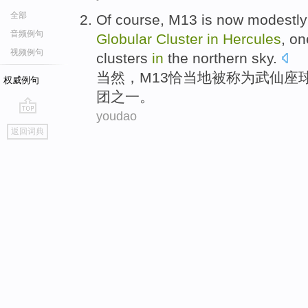
全部
Of course
,
M13
is now modestly
音频例句
Globular
Cluster
in
Hercules
, o
视频例句
clusters
in
the
northern
sky.
当然
，
M13
恰当地被称为
武仙座
权威例句
团之一。
youdao
go
返回词典
top