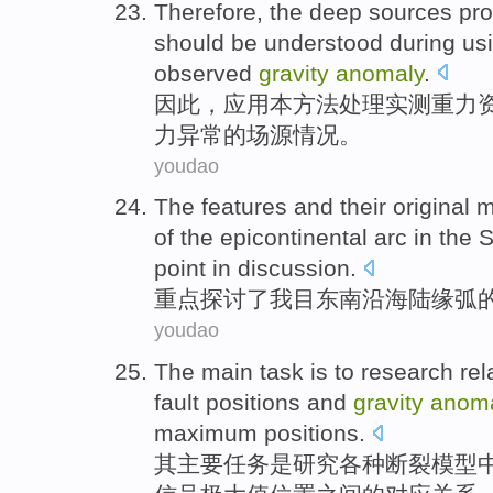
Therefore
, the deep
sources
pro
should be
understood
during
us
observed
gravity
anomaly
.
因此
，
应用
本
方法
处理
实测
重力
力
异常
的
场
源
情况。
youdao
The
features
and their
original
of the
epicontinental
arc in the
S
point
in
discussion
.
重点
探讨了我目
东南
沿海
陆缘
弧
youdao
The
main
task
is
to
research
rel
fault
positions
and
gravity
anom
maximum
positions.
其
主要
任务
是
研究
各种
断裂
模型