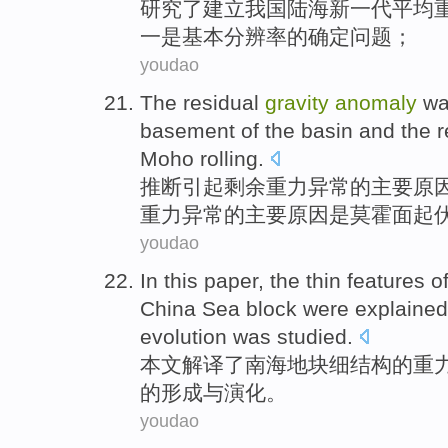
研究
了
建立
我国
陆海新
一
代
平均
一
是
基本
分辨率
的确定
问题
；
youdao
The residual
gravity
anomaly
w
basement
of
the
basin
and the
r
Moho
rolling.
推断引起
剩余
重力
异常
的
主要
原
重力异常
的
主要原因是莫
霍
面起
youdao
In this paper
,
the
thin
features
o
China Sea
block
were explaine
evolution
was
studied
.
本文
解译
了
南海
地块
细结构
的
重
的
形成
与
演化
。
youdao