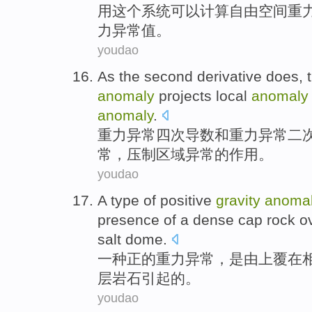
用
这个
系统
可以
计算
自由空间
重
力异常
值
。
youdao
As the
second
derivative
does, t
anomaly
projects
local
anomaly
anomaly
.
重力
异常
四
次
导数
和重力异常二
常，
压制
区域
异常的作用。
youdao
A
type of
positive
gravity
anoma
presence
of
a
dense
cap
rock
o
salt
dome
.
一种
正
的
重力
异常
，是
由
上
覆
在
层
岩石
引起的。
youdao