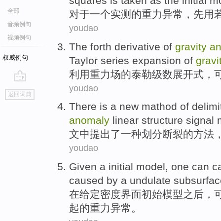
squares
is taken
as
the initial
m
全部
对于
一个
实测
的
重力
异常
，先用
音频例句
youdao
视频例句
The
forth
derivative
of
gravity
a
权威例句
Taylor
series
expansion
of
gravi
利用
重力场
的
泰勒
级数
展开式
，
youdao
go
返回词典
top
There is
a
new
mathod
of
delimi
anomaly
linear
structure
signal
文中提出
了一
种
划分
断裂
的
方法
youdao
Given a
initial
model
, one
can
c
caused by
a
undulate
subsurfac
在
给定
密度
界面
初始
模型
之后，
起
的
重力
异常
。