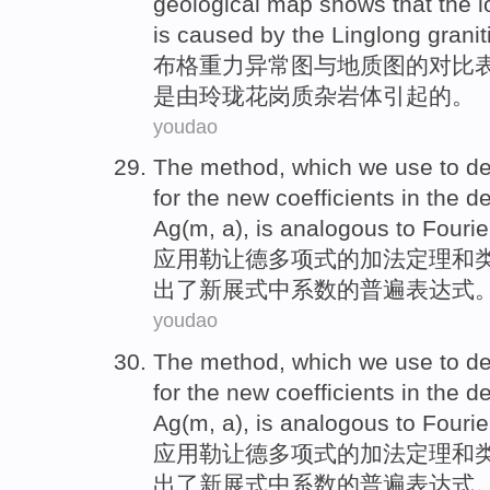
geological map
shows that
the
l
is
caused
by the
Linglong
granit
布格
重力
异常
图
与
地质图
的
对比
是
由
玲珑
花岗
质杂岩体
引起
的。
youdao
The
method
, which we
use
to
de
for the
new
coefficients
in
the
d
Ag(m, a), is
analogous
to
Fourie
应用
勒让德多项式
的
加法定理和
出
了
新
展
式
中
系数的
普遍
表达式
youdao
The
method
, which we
use
to
de
for the
new
coefficients
in
the
d
Ag(m, a), is
analogous
to
Fourie
应用
勒让德多项式
的
加法定理和
出
了
新
展
式
中
系数的
普遍
表达式