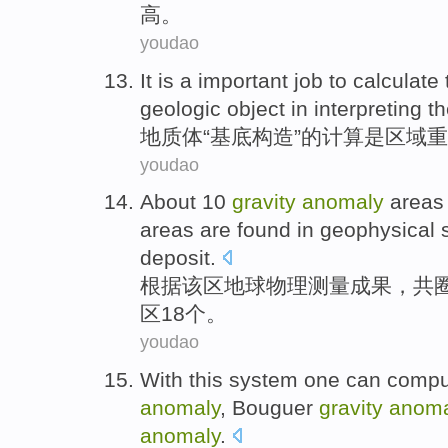
高
。
youdao
It
is
a
important
job
to
calculate
geologic object
in
interpreting
t
地
质体
“基底
构造
”
的
计算
是
区域
重
youdao
About
10
gravity
anomaly
areas
areas are found in
geophysical
deposit.
根据该区
地球物理
测量
成果，
共
区
18个
。
youdao
With
this
system
one can
compu
anomaly
, Bouguer
gravity
anoma
anomaly
.