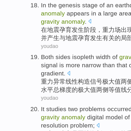
In
the
genesis
stage
of an
earth
anomaly
appears in
a large
are
gravity
anomaly
.
在
地震
孕育
发生
阶段
，重力场
出
并产生
与
地震孕育发生有关的
局
youdao
Both sides
isopleth
width of
grav
signal
is more
narrow
than
that 
gradient
.
重力
异常
线性
构造
信号
极大值
两
水平
总梯度
的
极大值两侧等值线
youdao
It
studies
two
problems
occurred
gravity
anomaly
digital
model
of
resolution
problem
;