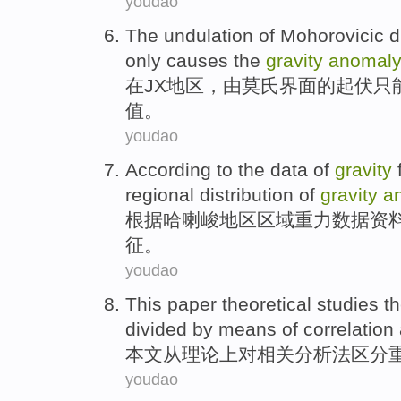
youdao
The
undulation
of Mohorovicic
d
only
causes
the
gravity
anomal
在JX
地区
，
由
莫氏界面
的
起伏
只
值。
youdao
According to
the
data
of
gravity
f
regional
distribution
of
gravity
a
根据
哈喇
峻
地区
区域
重力
数据
资
征。
youdao
This paper
theoretical studies
t
divided
by means
of
correlation
本文
从
理论上
对
相关
分析法
区分
youdao