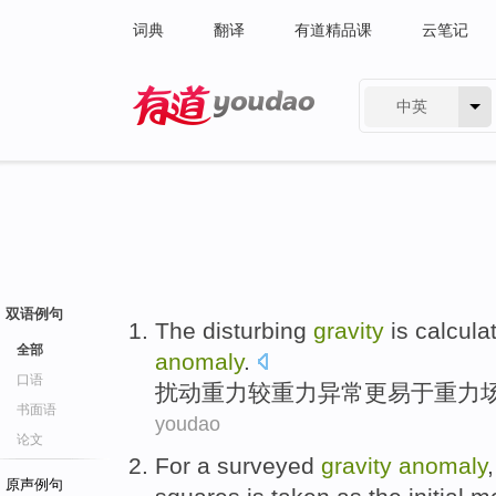
词典
翻译
有道精品课
云笔记
中英
有道 - 网易旗下搜索
双语例句
The disturbing
gravity
is
calcula
全部
anomaly
.
口语
扰动
重力
较
重力
异常
更易于
重力
书面语
youdao
论文
For
a
surveyed
gravity
anomaly
原声例句