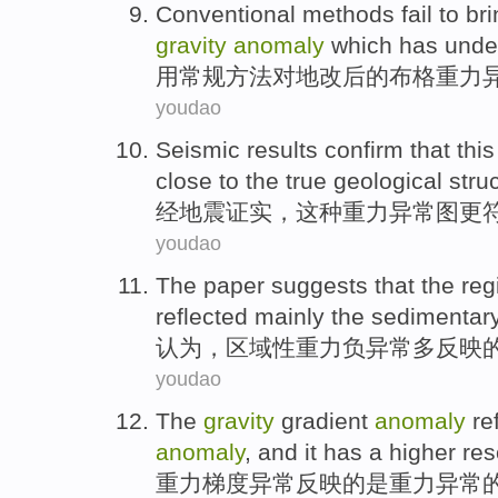
Conventional
methods
fail
to
br
gravity
anomaly
which
has unde
用常规
方法
对地
改后
的
布格
重力
youdao
Seismic
results confirm
that
this
close to the
true
geological
stru
经地震
证实
，
这种
重力
异常
图
更
youdao
The paper
suggests that
the
reg
reflected
mainly the sedimentar
认为
，
区域性
重力
负
异常多
反映
youdao
The
gravity
gradient
anomaly
re
anomaly
, and
it
has a
higher
res
重力
梯度
异常
反映
的
是重力异常