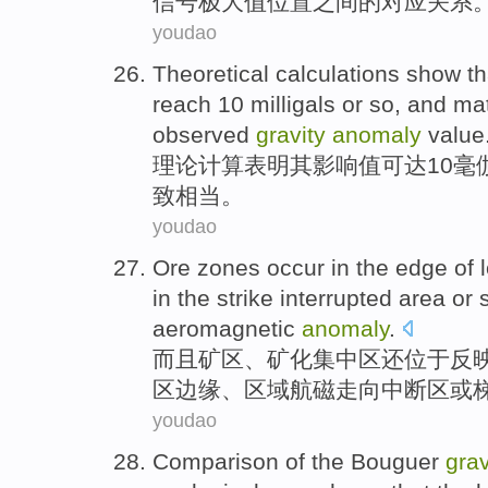
信号
极大值
位置之间
的
对应
关系
youdao
Theoretical
calculations
show th
reach
10
milligals
or so, and m
observed
gravity
anomaly
value
理论
计算
表明
其
影响
值
可
达
10
毫
致
相当
。
youdao
Ore
zones
occur in the
edge
of
in the
strike
interrupted
area
or
aeromagnetic
anomaly
.
而且矿区、
矿
化集中区还位于反
区
边缘
、
区域
航
磁
走向
中断
区
或
youdao
Comparison
of
the
Bouguer
grav