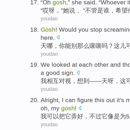
“
Oh
gosh
,”
she
said
. “
Whoever i
“
哎呀
，”
她
说
， “
不管是
谁，
希望
youdao
Gosh
!
Would
you
stop
screaming
here
.
天
哪，
你
能
别
那么
嚷嚷
吗？
这儿
youdao
We
looked at
each other
and
th
a
good
sign
.
我
相互
对视，
想到
——
天
呀
，
这
youdao
Alright,
I
can
figure this out
it
's
m
oh
, my
gosh
!
我
可以
把
它
弄好，不过它
像是
为
5
youdao