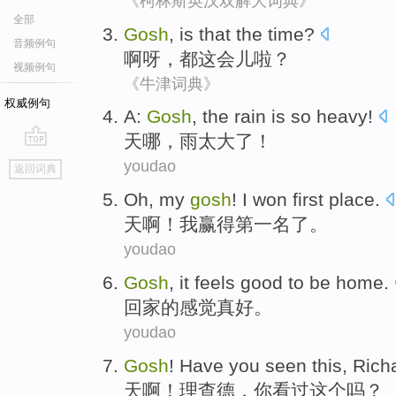
《柯林斯英汉双解大词典》
全部
Gosh
,
is that
the time?
音频例句
啊呀
，
都
这会儿啦？
视频例句
《牛津词典》
权威例句
A:
Gosh
,
the rain
is so
heavy
!
天哪
，
雨
太
大
了！
go
youdao
返回词典
top
Oh, my
gosh
!
I
won
first
place
.
天啊
！
我
赢得
第一
名
了。
youdao
Gosh
, it
feels
good
to be
home
.
回家
的
感觉
真好
。
youdao
Gosh
! Have
you
seen
this
,
Rich
天啊
！
理查德
，
你
看过
这个
吗？