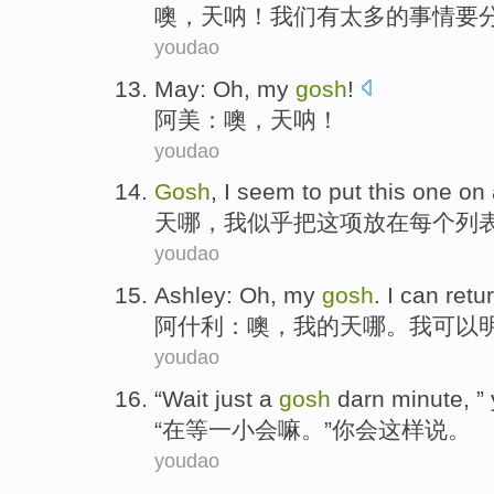
噢
，
天
呐！
我们
有
太多
的事情
要
youdao
May
:
Oh
,
my
gosh
!
阿美
：
噢
，
天
呐！
youdao
Gosh
,
I
seem to
put
this
one on 
天哪
，
我
似乎
把
这项
放在
每个
列
youdao
Ashley
:
Oh
,
my
gosh
.
I
can
retur
阿什利
：
噢
，
我
的
天哪
。
我
可以
youdao
“
Wait
just
a
gosh
darn minute, ”
“
在等
一
小会嘛
。”
你
会
这样说
。
youdao