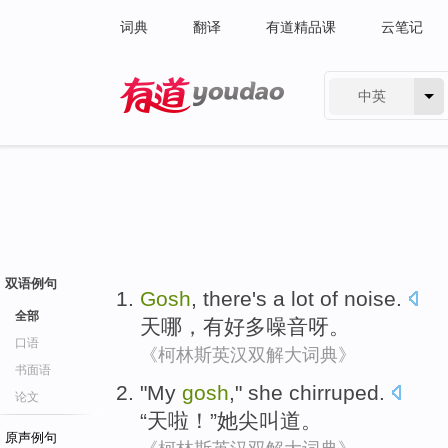
词典
翻译
有道精品课
云笔记
中英
有道 - 网易旗下搜索
双语例句
Gosh
,
there's
a lot of
noise
.
全部
天
哪，
有
好多
噪音
呀。
口语
《柯林斯英汉双解大词典》
书面语
"
My
gosh
,"
she
chirruped
.
论文
“
天
啦！”
她
尖叫道。
原声例句