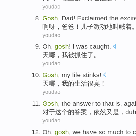
youdao
Gosh
,
Dad
!
Exclaimed
the
excit
啊呀
，
爸爸
！儿子
激动
地叫喊
着
youdao
Oh
,
gosh
!
I
was
caught
.
天
哪，
我
被
抓住了
。
youdao
Gosh
,
my
life
stinks
!
天哪
，
我
的
生活
很臭
！
youdao
Gosh
,
the
answer to that is, aga
对于
这个的
答案，依然又是，duh
youdao
Oh
,
gosh
,
we
have
so much
to
c