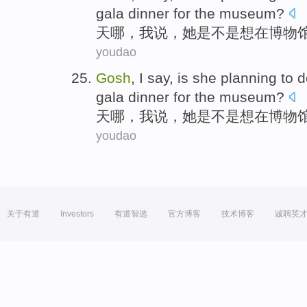
gala
dinner
for
the museum
?
天哪
，
我
说
，
她
是不是
想
在
博物
youdao
Gosh
,
I
say
, is
she
planning
to
d
gala
dinner
for
the museum
?
天哪
，
我
说
，
她
是不是
想
在
博物
youdao
关于有道
Investors
有道智选
官方博客
技术博客
诚聘英