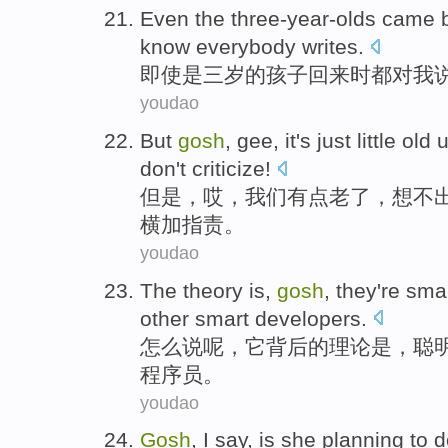
Even
the
three-year-olds
came 
know
everybody
writes.
即使
是
三
岁的孩子
回来
时都
对
我
youdao
But
gosh
,
gee
,
it's just little
old
don't
criticize
!
但是
，
哎
，
我们
有点
老
了，想不
横加指责
。
youdao
The
theory
is
,
gosh
,
they
're
sma
other
smart developers.
怎么说呢，
它
背后
的
理论
是
，
聪
程序员。
youdao
Gosh
,
I
say
, is
she
planning
to
d