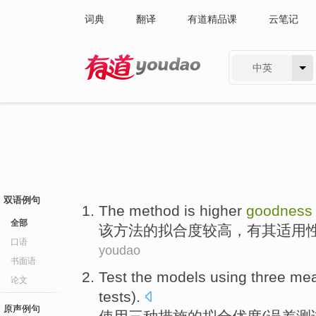
词典
翻译
有道精品课
云笔记
中英
有道 - 网易旗下搜索
双语例句
The
method
is
higher
goodnes
全部
该
方法
的
拟合度
较高
，
有
其
适用
口语
youdao
书面语
Test
the
models
using
three
mea
论文
tests
).
原声例句