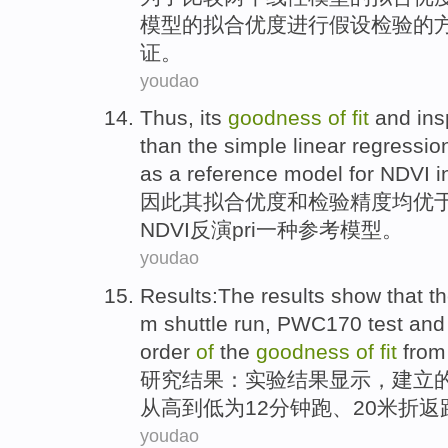
模型的拟合优度进行假设
检验
的
证。
youdao
Thus
,
its
goodness
of
fit
and
ins
than
the
simple
linear
regressio
as
a
reference
model for
NDVI
i
因此
其
拟合优度
和
检验
精度
均
优
NDVI
反演
pri
一种
参考
模型。
youdao
Results
:The
results
show that
th
m shuttle run,
PWC170
test
an
order
of
the
goodness
of
fit
from
研究
结果
：实验结果
显示
，建立
从
高
到
低
为
12分钟
跑
、20米折返
youdao