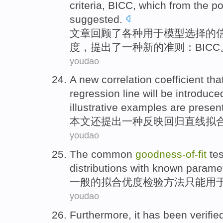
criteria,
BICC
,
which
from
the
po
suggested
.
文章
回顾了
各种用于
模型
选择
的
度
，
提出
了
一种
新的
准则：
BICC
youdao
A
new
correlation
coefficient
tha
regression
line
will be introduc
illustrative examples
are presen
本文
还
提出
一种
反映
回归
直线
拟
youdao
The common
goodness-
of-
fit
tes
distributions
with
known parame
一般
的拟合
优度
检验方法只能用
youdao
Furthermore
, it has been
verifie