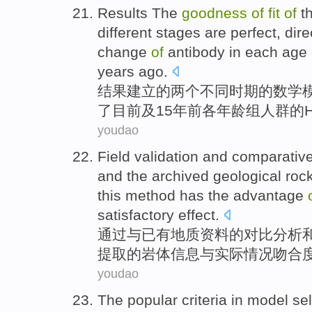
Results
The
goodness
of
fit
of
t
different
stages
are
perfect
,
dire
change
of
antibody
in
each
age
years ago
.
结果
建立
的
两个
不同
时期
的
数学
了
目前
及
15
年前
各
年龄组
人群的H
youdao
Field
validation
and
comparativ
and
the archived
geological
roc
this
method
has the advantage
satisfactory
effect
.
通过
与
已有
地质
资料
的
对比
分析
提取
的
岩体
信息
与实际情况
吻合
youdao
The popular
criteria
in
model
se