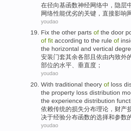
在
径向
基
函数
神经
网络
中，
隐
层
网络
性能优劣
的
关键
，
直接
影响
youdao
Fix
the other parts
of
the door p
of
fit
according
to the
rule
of
ins
the
horizontal
and
vertical
degr
安装门套
其余
各部
且
依
由内致外
部位的
水平
、
垂直
度
；
youdao
With
traditional
theory
of
loss
di
the
property
loss distribution
mo
the
experience
distribution
funct
依赖
传统
的
损失
分布
理论
，
财产
决于
经验
分布
函数
的
选择
和
参数
youdao