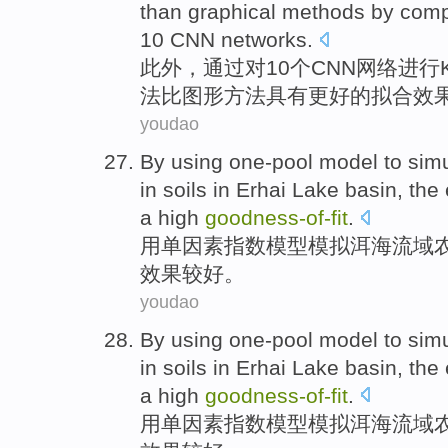
than
graphical
methods
by
comp
10
CNN
networks
.
此外
，通过
对
10个
CNN
网络
进行
法
比
图形
方法
具有
更好的拟合效
youdao
By using
one-pool
model
to
sim
in
soils
in
Erhai
Lake
basin
, the
a
high
goodness-
of-
fit
.
用
单因素指数
模型
模拟
洱海
流域
效果
较
好
。
youdao
By using
one-pool
model
to
sim
in
soils
in
Erhai
Lake
basin
, the
a
high
goodness-
of-
fit
.
用
单因素指数
模型
模拟
洱海
流域