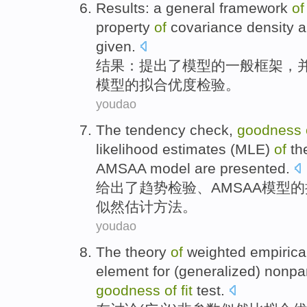
Results
: a
general
framework
of
property
of
covariance
density
a
given
.
结果
：提出了
模型
的
一般
框架
，
模型的
拟合优度
检验
。
youdao
The
tendency
check
,
goodness
likelihood
estimates
(
MLE
)
of
th
AMSAA
model
are
presented
.
给出
了
趋势
检验
、
AMSAA
模型
的
似然
估计
方法
。
youdao
The
theory
of
weighted
empirica
element for (
generalized
)
nonpa
goodness
of
fit
test
.