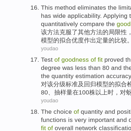
This
method
eliminates
the
limi
has
wide
applicability
. Applying
quantitatively
compare
the
good
该
方法
克服
了
其他
方法
的
局限性
模型
的
拟合优度
作出定量
的
比较
youdao
Test
of
goodness
of
fit
proved th
degree was
less than
80 and th
the
quantity
estimation
accurac
对
该分级标准及回归模型
的
拟
合
80、
抽样量
在100株
以上
时，
对
youdao
The
choice
of
quantity
and
posit
functions
is
very important
and
fit
of
overall
network
classificati