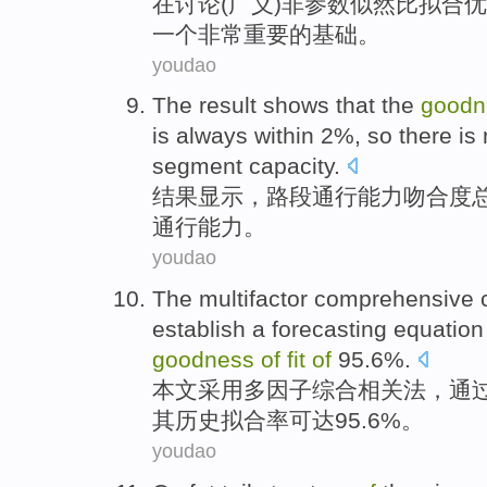
在
讨论(
广义
)
非
参数
似
然比拟合
优
一个
非常重要
的
基础。
youdao
The result
shows
that the
good
is always
within
2%,
so
there is
segment
capacity.
结果
显示
，
路段
通行
能力
吻合
度
通行能力。
youdao
The multifactor
comprehensive
establish
a
forecasting
equation
goodness
of
fit
of
95.6%.
本文
采用
多因子
综合
相关
法
，
通
其
历史
拟合率可达95.6%。
youdao