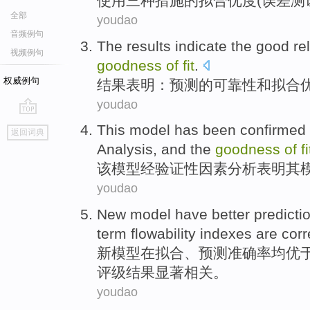
使用
三种
措施
的
拟合优度
(
误差
测
全部
youdao
音频例句
The results
indicate the
good
rel
视频例句
goodness
of
fit
.
权威例句
结果
表明：
预测
的
可靠性
和
拟合
youdao
go
This
model
has been confirmed 
返回词典
top
Analysis
, and
the
goodness
of
fi
该
模型
经验证性因素
分析
表明
其
youdao
New
model
have
better
predicti
term flowability
indexes
are
corr
新
模型
在
拟合
、
预测
准确率均优
评级结果
显著
相关。
youdao