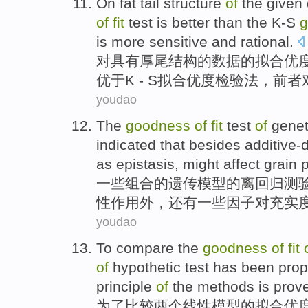
On
fat
tail
structure
of
the given
of
fit
test
is
better than
the
K-S
is
more
sensitive
and
rational
.
对
具有厚
尾
结构
的
数据
的拟
合
优
优于
K
- S拟合优度检验法，
前者
youdao
The
goodness
of
fit
test
of
genet
indicated that
besides
additive-
as
epistasis
, might
affect
grain
一些
组合
的
遗传
模型
的离回归
测
性
作用
外，还有一些
因子
对
充实
youdao
To
compare
the
goodness
of
fit
of
hypothetic
test
has been pro
principle
of
the
methods
is
prove
为了
比较
两
个
线性
模型
的
拟
合
优