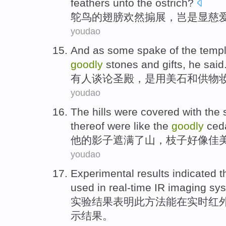
feathers
unto
the ostrich
?
鸵鸟
的
翅膀
欢然
搧
展，岂是显慈
youdao
And as
some
spake
of the
temp
goodly
stones
and
gifts, he said
有人
谈论
圣殿
，
是
用
美
石
和
供物
youdao
The
hills
were
covered
with the
thereof were
like
the
goodly
ced
他
的
影子
遮
满
了
山
，
枝子
好像
佳
youdao
Experimental
results
indicated t
used
in
real-time
IR
imaging
sy
实验
结果
表明
此
方法
能
在
实时
红
示结果。