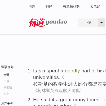
词典
翻译
有道精品课
云笔记
中英
有道 - 网易旗下搜索
双语例句
Laski
spent
a
goodly
part
of
his 
全部
universities
.
口语
拉
斯基
的
教学
生涯
大部分都
是
在
书面语
《柯林斯英汉双解大词典》
论文
He
said
it
a great
many
times
—
原声例句