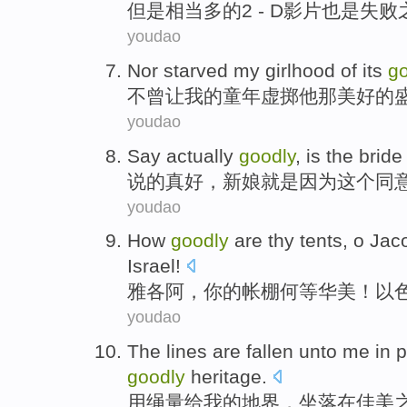
但是
相当
多
的
2 - D影片也是失
youdao
Nor
starved
my
girlhood
of
its
g
不曾
让
我
的
童年虚掷
他那
美好
的
youdao
Say
actually
goodly
,
is
the bride
说
的
真好
，
新娘
就是
因为
这个
同
youdao
How
goodly
are
thy
tents
,
o
Jac
Israel
!
雅各
阿
，
你
的
帐棚
何等
华美
！
以
youdao
The lines
are fallen
unto
me
in
p
goodly
heritage
.
用
绳
量
给
我
的
地界
，坐落
在
佳美