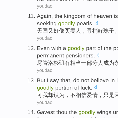
youdao
Again, the
kingdom
of heaven i
seeking
goodly
pearls
.
天国
又
好像
买卖人
，
寻
梢好
珠子
youdao
Even
with
a
goodly
part
of
the p
permanent
pensioners
.
尽管
洛杉矶
有
相当
一部分
人
成为
youdao
But
I
say that
,
do not
believe in
goodly
portion of luck
.
可
我
却
认为
，
不
相信
爱情
，
只是
youdao
Gavest
thou
the
goodly
wings
un