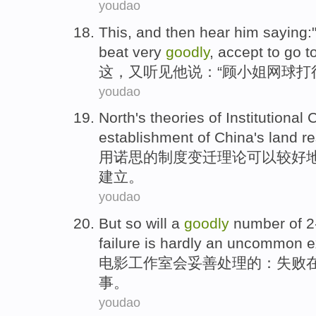
youdao
This
,
and then
hear
him
saying
:
beat
very
goodly
, accept
to go
t
这
，
又
听见
他
说
：“顾
小姐
网球
打
youdao
North's
theories
of
Institutional
establishment
of
China's
land
r
用诺思
的
制度
变迁
理论
可以
较
好
建立
。
youdao
But so will a
goodly
number
of
2
failure
is hardly
an
uncommon
e
电影
工作室
会
妥善处理
的
：
失败
事
。
youdao