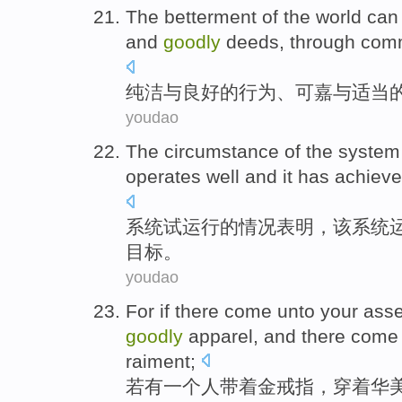
The
betterment
of
the
world
can 
and
goodly
deeds
, through
com
纯洁
与
良好
的
行为
、
可嘉
与适当
youdao
The
circumstance
of
the
system
operates
well
and
it has
achiev
系统
试运行
的
情况
表明
，
该
系统
目标。
youdao
For if
there
come
unto
your
ass
goodly
apparel
, and
there
come 
raiment
;
若
有
一
个
人
带
着
金
戒指
，
穿着
华