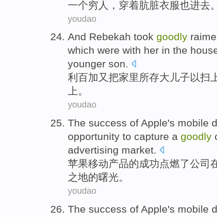
一个
穷人
，穿着
肮脏
衣服也进去
youdao
And Rebekah
took
goodly
raime
which
were with
her
in the
hous
younger
son
.
利
百加又
把
家里
所
存大儿子以扫
上
。
youdao
The
success
of
Apple's
mobile
d
opportunity to capture a
goodly
advertising
market
.
苹果
移动
产品
的
成功
点燃
了
公司
之地
的曙光。
youdao
The
success
of
Apple's
mobile
d