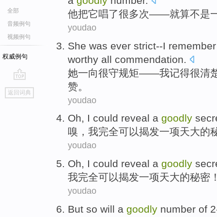
a
goodly
number
.
全部
他
把
它
唱
了
很多
次
——就算
不是
音频例句
youdao
视频例句
She
was ever strict--
I
remember
权威例句
worthy all
commendation
.
她
一向很守规矩——
我
记得
很清
赞。
go
返回词典
top
youdao
Oh
,
I
could
reveal
a
goodly
secr
嗅
，
我
完全可以
揭发
一项
天大
的
youdao
Oh,
I
could
reveal
a
goodly
secr
我
完全可以
揭发
一项
天大
的
秘密
youdao
But
so will a
goodly
number
of
2