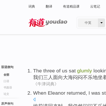
词典
翻译
有道精品课
云笔记
中英
有道 - 网易旗下搜索
双语例句
The
three
of
us
sat
glumly
looki
全部
我们
三
人面向
大海
闷闷不乐
地
坐
口语
《牛津词典》
书面语
When
Eleanor
returned
,
I
was sti
论文
原声例句