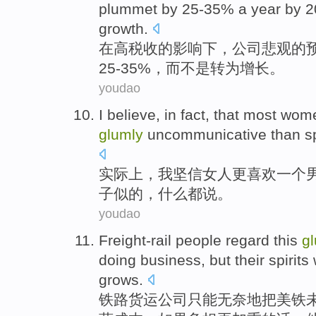
plummet
by
25
-
35% a year
by
2
growth
.
在
高
税收的影响下，公司悲观的
25
-
35%，
而
不是转为增长。
youdao
I
believe
,
in fact
, that most
wom
glumly
uncommunicative than sp
实际上
，
我
坚信
女人
更
喜欢
一个
子似的，什么都说。
youdao
Freight-rail
people
regard
this
g
doing business, but
their
spirits
grows.
铁路
货运公司只能无奈地
把
美铁