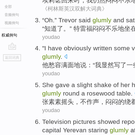
埃莉诺
回来时
，
我
仍然
闷闷不乐
全部
《柯林斯英汉双解大词典》
音频例句
“
Oh
.”
Trevor said
glumly
and
sa
视频例句
“
知道
了。” 特
雷福
闷闷不乐
地
坐
权威例句
youdao
"
I
have obviously
written
some
v
go
glumly
.
返回词典
top
他
愁容满面地说：“
我
显然
写了
一
youdao
She gave a slight
shake
of
her 
glumly
round
a
rosewood
table
.
张素素摇头
，
不
作声，
闷闷
的
绕
youdao
Television
pictures
showed
repo
capital
Yerevan
staring
glumly
a