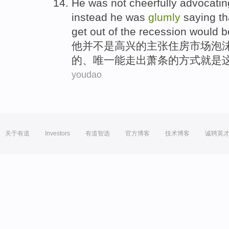
He
was not
cheerfully
advocatin
instead
he was
glumly
saying
th
get out
of
the
recession
would b
他
并
不是
高兴
的
主张
住房市场
泡
的
、
唯一
能
走出
萧条
的
方式
就是
youdao
关于有道
Investors
有道智选
官方博客
技术博客
诚聘英