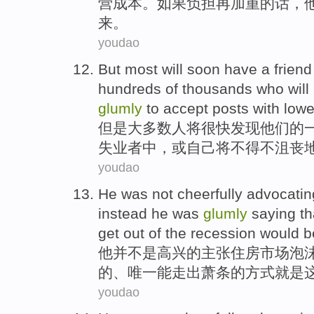
营成本。
如果
负担再加重的话，
来
。
youdao
But
most
will
soon
have
a
friend
hundreds
of thousands
who will
glumly
to
accept
posts
with lowe
但是
大多数人
将
很快
发现
他们
的
失业者中，或自己将
不得不
沮丧
youdao
He
was not
cheerfully
advocatin
instead
he was
glumly
saying
th
get out
of
the
recession
would b
他
并
不是
高兴
的
主张
住房市场
泡
的
、
唯一
能
走出
萧条
的
方式
就是
youdao