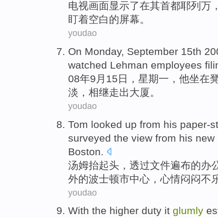
电视
画面
显示
了
在
其
首都
耶列万
盯着
空白
的
屏幕
。
youdao
On Monday
,
September
15th
20
watched
Lehman
employees
fil
08年
9月
15
日，
星期一
，
他
坐在
淡，相继走出大厦。
youdao
Tom
looked
up from his paper-
surveyed the view
from
his
new
Boston
.
汤姆
抬起
头，透过文件遍布的
办
外的
波士顿
市中心
，
心情闷闷不
youdao
With
the
higher
duty it
glumly
es