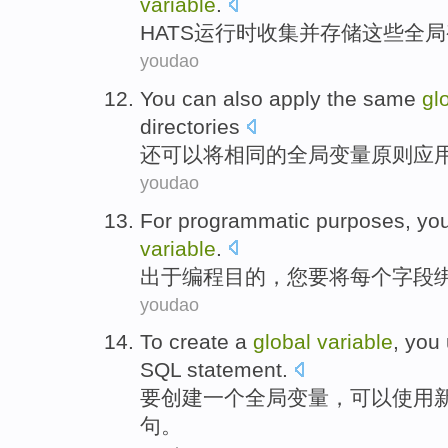
variable
.
HATS
运行时
收集
并
存储
这些
全局
youdao
You can
also
apply
the
same
gl
directories
还
可以
将
相同
的
全局
变量
原则
应
youdao
For programmatic
purposes
,
yo
variable
.
出于
编程
目的
，
您
要
将
每个
字段
youdao
To
create
a
global
variable
,
you
SQL
statement
.
要
创建
一个
全局
变量
，
可以
使用
句
。