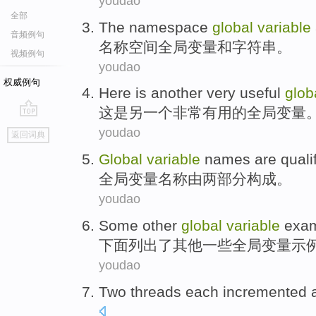
youdao
全部
The namespace
global
variable
音频例句
名称
空间
全局
变量
和
字符串。
视频例句
youdao
权威例句
Here
is
another
very
useful
glob
这
是
另一个
非常
有用的
全局
变量
go
youdao
返回词典
top
Global
variable
names
are quali
全局
变量
名称
由
两
部分
构成。
youdao
Some
other
global
variable
exa
下面
列出了
其他
一些
全局
变量
示
youdao
Two
threads
each incremented