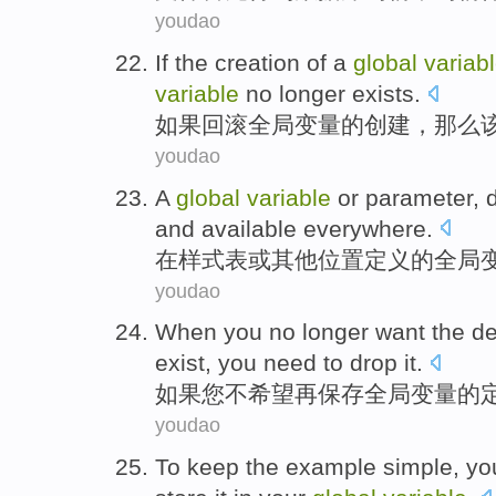
youdao
If
the
creation
of
a
global
variab
variable
no longer
exists
.
如果
回
滚
全局
变量
的
创建
，
那么
youdao
A
global
variable
or
parameter
,
and available everywhere.
在
样式表或其他位置
定义
的
全局
youdao
When
you
no longer
want
the
de
exist
,
you
need to
drop
it
.
如果
您
不
希望
再
保存
全局
变量
的
youdao
To
keep
the example
simple
,
yo