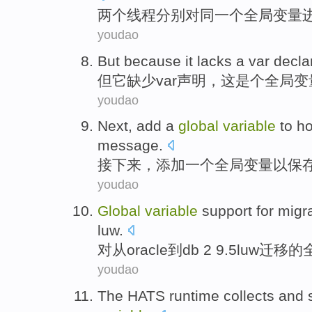
两个
线程
分别
对同一个
全局
变量
youdao
But
because
it
lacks a
var
decla
但
它
缺少
var
声明
，
这
是个
全局
变
youdao
Next
,
add
a
global
variable
to
ho
message
.
接下来
，
添加
一个
全局
变量
以
保
youdao
Global
variable
support
for
migr
luw
.
对
从
oracle
到
db 2
9.5
luw
迁移
的
youdao
The HATS
runtime
collects
and