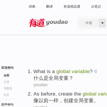
词典
翻译
有道精品课
云笔记
中英
有道 - 网易旗下搜索
双语例句
What
is
a
global
variable
?
全部
什么
是
全局
变量
？
口语
youdao
书面语
As
before
,
create
the
global
vari
论文
像
以前一样
，
创建
全局
变量
。
原声例句