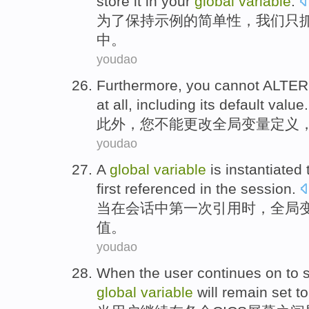
store it
in
your
global
variable
.
为了
保持
示例
的
简单性
，
我们
只
中。
youdao
Furthermore
,
you
cannot
ALTER
at all,
including
its
default
value
.
此外
，
您
不能
更改
全局
变量
定义
youdao
A
global
variable
is instantiated
first
referenced
in the
session
.
当
在
会话中
第一次
引用
时，
全局
值
。
youdao
When
the
user
continues on
to 
global
variable
will remain
set
to