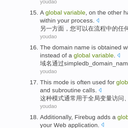
youdao
A
global
variable
,
on the other
h
within
your
process
.
另
一方面，
您
可以
在流程
中的
任
youdao
The
domain name
is obtained 
instead
of a
global
variable
.
域名
通过simpledb_domain_n
youdao
This
mode
is often
used for
glob
and
subroutine
calls
.
这种
模式
通常
用于
全局
变量
访问
youdao
Additionally
,
Firebug
adds
a
glo
your
Web
application
.