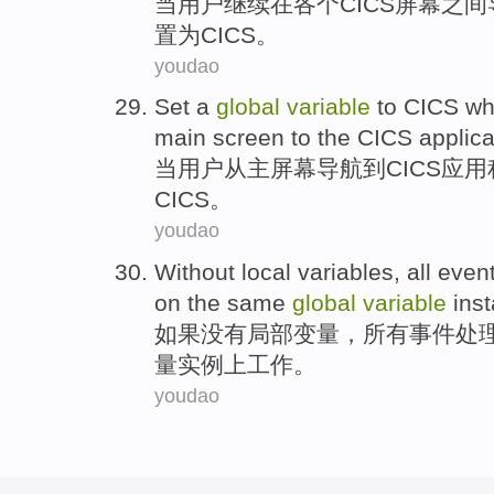
当
用户
继续
在各个
CICS
屏幕
之间
置
为
CICS。
youdao
Set
a
global
variable
to
CICS
wh
main
screen
to
the CICS
applica
当
用户
从
主
屏幕
导航
到
CICS
应用
CICS。
youdao
Without
local
variables
,
all
even
on the
same
global
variable
ins
如果没有
局部
变量
，
所有
事件
处
量
实例上
工作
。
youdao