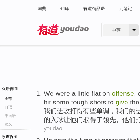
词典
翻译
有道精品课
云笔记
中英
有道 - 网易旗下搜索
双语例句
We
were a
little
flat
on
offense
,
全部
hit
some
tough
shots
to
give
th
口语
我们
进攻
打得
有些
单调
，
我们
的
书面语
的入球
让
他们
取得
了
领先
。
他们
论文
youdao
原声例句