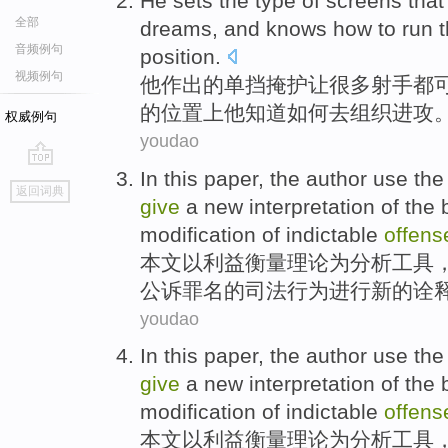
He
sets the type
of
screens tha
全部
dreams,
and
knows
how
to
run 
音频例句
position
.
视频例句
他
作出
的
单挡
掩护让
很多
射手
都
的
位置上
他
知道
如何
去
组织进攻
权威例句
youdao
In this
paper
, the author use th
go
返回词典
top
give
a
new
interpretation
of
the
modification
of
indictable
offens
本文
以
利益
衡量
理论
为分析工具
公诉
罪名
的
司法
行为
进行
新的
诠
youdao
In this
paper
, the author use th
give
a
new
interpretation
of
the
modification
of
indictable
offens
本文
以
利益
衡量
理论
为分析工具