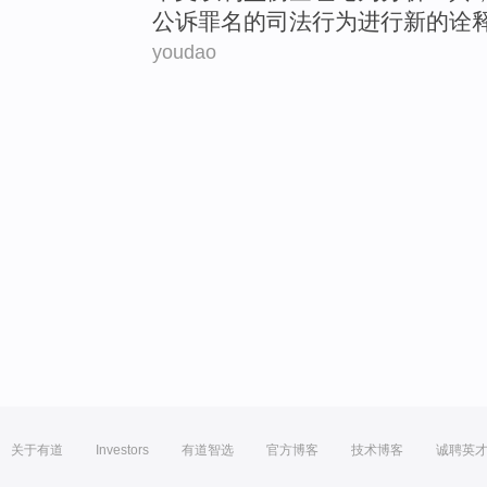
公诉
罪名
的
司法
行为
进行
新的
诠
youdao
关于有道
Investors
有道智选
官方博客
技术博客
诚聘英