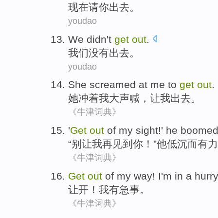
现在
请你
出去
。
youdao
We
didn't
get
out
.
我们
没有
出去
。
youdao
She
screamed
at
me
to
get
out
.
她
冲着
我
大声喊
，让我出去。
《牛津词典》
'
Get
out
of
my
sight
!'
he
boome
“
别让
我
再见到你
！”
他
低沉而有力
《牛津词典》
Get
out
of my way
!
I'm
in a
hurry
让开
！
我
有
急事
。
《牛津词典》