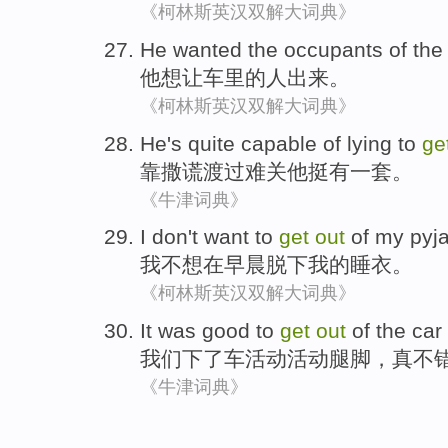
《柯林斯英汉双解大词典》
He
wanted
the occupants
of
th
他
想
让
车
里
的
人
出来
。
《柯林斯英汉双解大词典》
He
's quite
capable of lying
to
ge
靠撒谎渡过难关
他
挺
有一套
。
《牛津词典》
I
don't want to
get
out
of
my
pyj
我
不想
在
早晨
脱下
我
的
睡衣
。
《柯林斯英汉双解大词典》
It was good
to
get
out
of the
car
我们
下
了
车
活动活动腿脚
，
真
不
《牛津词典》