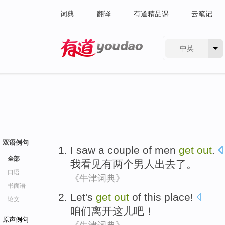
词典
翻译
有道精品课
云笔记
中英
有道 - 网易旗下搜索
双语例句
I
saw
a
couple
of
men
get
out
.
全部
我
看见
有
两
个
男人
出去了。
口语
《牛津词典》
书面语
Let's
get
out
of
this place
!
论文
咱们
离开
这儿
吧！
原声例句