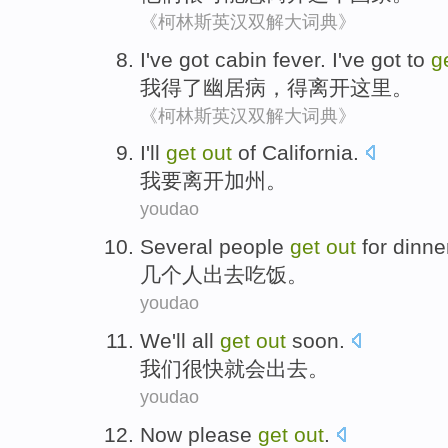
《柯林斯英汉双解大词典》
I
've
got
cabin fever
. I've
got
to
g
我
得了
幽居
病，
得
离开
这里
。
《柯林斯英汉双解大词典》
I
'll
get
out
of
California
.
我
要
离开
加州
。
youdao
Several
people
get
out
for dinne
几个
人
出去
吃饭
。
youdao
We
'll
all
get
out
soon
.
我们
很快
就会
出去
。
youdao
Now
please
get
out
.