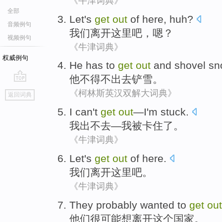
《牛津词典》
全部
Let's
get
out
of
here
,
huh
?
音频例句
我们
离开
这里吧
，
嗯
？
视频例句
《牛津词典》
权威例句
He
has to
get
out
and shovel
sn
他
不得不
出去
铲
雪
。
go
《柯林斯英汉双解大词典》
返回词典
top
I
can't
get
out
—I
'm stuck
.
我
出
不
去—我被
卡住
了。
《牛津词典》
Let's
get
out
of
here
.
我们
离开
这里吧
。
《牛津词典》
They
probably
wanted to
get
out
他们
很可能
想
离开
这个
国家
。