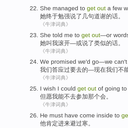
She
managed
to
get
out
a few
w
她
终于
勉强
说
了
几
句道谢的话。
《牛津词典》
She
told
me
to
get
out
—
or
word
她
叫
我
滚开
—
或
说
了类似的话。
《牛津词典》
We
promised
we'd
go
—we
can't
我们
答应
过
要
去
的
—
现在
我们
不
《牛津词典》
I wish
I
could
get
out
of
going to
但愿
我
能
不去
参加
那个
会
。
《牛津词典》
He
must have
come inside
to
ge
他
肯定
进来
避过
寒
。