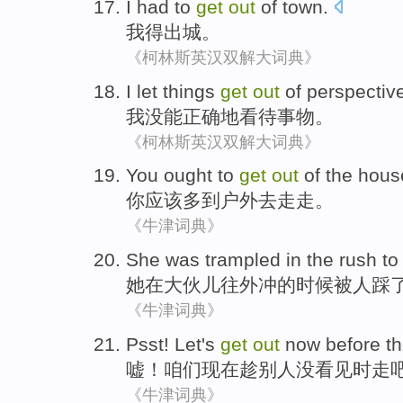
I
had to
get
out
of
town
.
我
得出
城
。
《柯林斯英汉双解大词典》
I let
things
get
out
of perspectiv
我
没
能
正确地
看待
事物
。
《柯林斯英汉双解大词典》
You
ought
to
get
out
of the hou
你
应该
多
到
户外去走走。
《牛津词典》
She
was trampled
in
the
rush
t
她
在
大伙儿往外冲的时候
被
人踩
《牛津词典》
Psst
!
Let
's
get
out
now
before t
嘘
！
咱们
现在
趁别人没
看见
时走
《牛津词典》