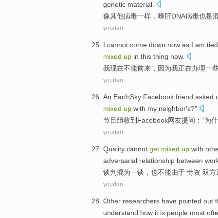
genetic
material.
像
其他
病毒一样，嗜肝DNA病毒也是
youdao
I
cannot
come down
now
as
I
am
tie
mixed
up
in
this
thing
now.
我
现在
不能
前来
，
因为
我
正在
办理
一
youdao
An EarthSky
Facebook
friend
asked u
mixed
up
with
my neighbor
's
?"
节目组
收到
Facebook
网友
提问：“
为什
youdao
Quality
cannot
get
mixed
up
with
oth
adversarial
relationship between
work
谈判
混为一谈，也
不能
由于
劳资 双方
youdao
Other
researchers have
pointed out
t
understand
how
it is
people
most oft