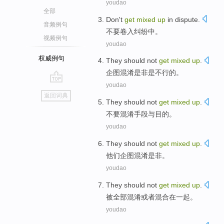
youdao
全部
Don't
get
mixed
up
in
dispute
.
音频例句
不要
卷入
纠纷
中。
视频例句
youdao
权威例句
They should
not
get
mixed
up
.
企图混淆是非
是
不行
的。
youdao
go
返回词典
top
They
should not
get
mixed
up
.
不要
混淆手段与目的
。
youdao
They
should not
get
mixed
up
.
他们
企图混淆是非
。
youdao
They
should not
get
mixed
up
.
被
全部混淆或者混合在一起。
youdao