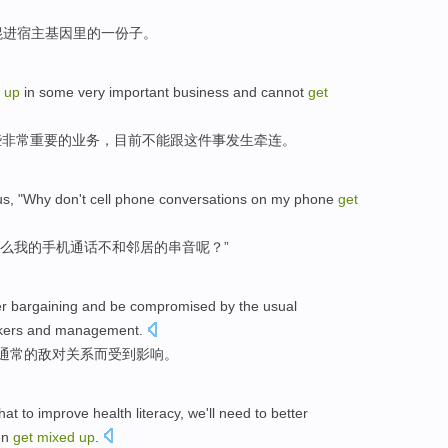
混进
宿主
基因
里
的
一
份子。
d
up
in
some
very
important
business
and cannot
get
些
非常
重要
的
业务
，目前不能跟
这件
事发生
牵连
。
s, "
Why
don't cell
phone
conversations
on
my
phone
get
么
我
的
手机
通话
不和
邻居
的
串音呢？”
er
bargaining
and
be compromised by
the
usual
ers and management.
通常
的
敌对
关系
而
受到
影响。
hat
to
improve
health
literacy
, we
'll
need to better
en
get
mixed
up
.