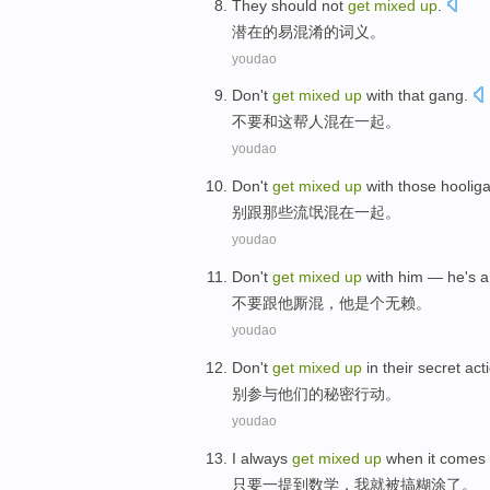
They
should not
get
mixed
up
.
潜在的易
混淆
的词义。
youdao
Don't
get
mixed
up
with
that
gang
.
不要
和
这
帮人混
在一起。
youdao
Don't
get
mixed
up
with
those
hoolig
别
跟
那些
流氓混
在一起。
youdao
Don't
get
mixed
up
with
him
—
he
's 
不要
跟
他
厮混，
他
是个
无赖。
youdao
Don't
get
mixed
up
in
their
secret
act
别
参与
他们的
秘密
行动
。
youdao
I
always
get
mixed
up
when
it comes
只要
一
提到数学，
我
就
被
搞糊涂了。