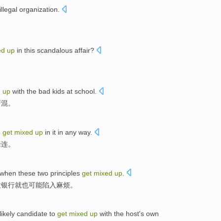
illegal
organization
.
ed
up
in this
scandalous
affair?
？
d
up
with
the
bad
kids
at
school
.
厮混
。
o
get
mixed
up
in it
in
any way
.
牵连。
when
these
two
principles
get
mixed
up
.
大
银行
就也可能
陷入
麻烦。
likely candidate to
get
mixed
up
with the
host
's
own