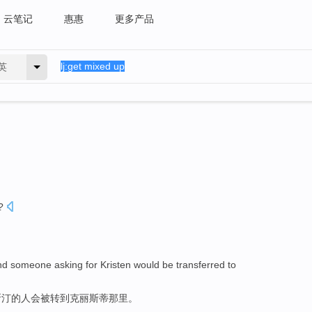
云笔记
惠惠
更多产品
英
?
nd
someone asking for
Kristen
would
be
transferred
to
斯汀
的人
会
被
转
到克丽斯蒂那里。