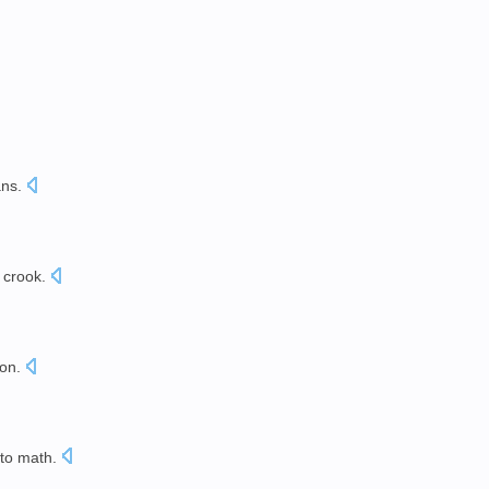
ans
.
a crook
.
ion
.
to
math
.