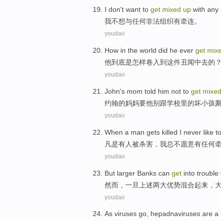
I
don't want to
get
mixed
up
with
any
我
不想
与
任何
非法
组织
有
牵连。
youdao
How
in the world
did
he
ever
get
mix
他
到底是
怎样
卷入到
这件丑闻中
去
的
youdao
John
's
mom
told
him
not
to
get
mixe
约翰
的
妈妈
要
他
别
跟
学校里
的
坏
小孩
youdao
When
a man gets
killed
I
never
like t
凡是
有人
被
杀害
，
我
总不
愿意
有
任何
youdao
But
larger
Banks
can
get
into trouble
然而
，
一旦
上述
两
大优势
混合起来，
youdao
As
viruses
go, hepadnaviruses are
a