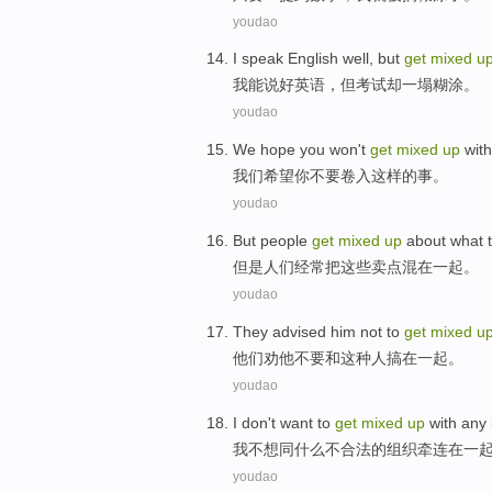
youdao
I
speak
English well
,
but
get
mixed
u
我
能说好
英语
，
但
考试却
一塌糊涂
。
youdao
We
hope
you
won't
get
mixed
up
with
我们
希望
你
不要
卷入
这样
的
事
。
youdao
But
people
get
mixed
up
about what
但是
人们
经常把
这些
卖点混
在一起
。
youdao
They
advised
him
not to
get
mixed
u
他们
劝
他
不要
和
这种
人
搞
在一起。
youdao
I
don't want to
get
mixed
up
with
any
我
不想
同
什么
不
合法
的
组织
牵连在一
youdao