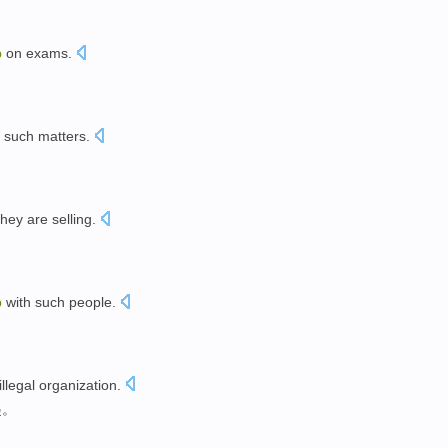
p
on exams
.
such
matters
.
they
are
selling
.
p
with
such
people
.
illegal
organization
.
起。