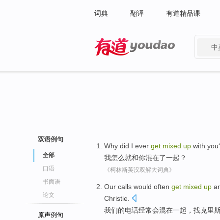
词典
翻译
有道精品课
中
有道 - 网易旗下搜索
双语例句
Why
did
I
ever
get
mixed
up
with
you
全部
我
怎么
就
和
你
混
在了一起？
口语
《柯林斯英汉双解大词典》
书面语
Our
calls
would
often
get
mixed
up
a
论文
Christie
.
我们
的
电话
经常
会
混
在一起
，
找
克里
原声例句