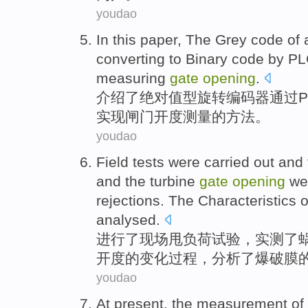
youdao
In this paper, The
Grey
code
of
converting
to
Binary
code
by
PL
measuring
gate
opening
.
介绍了
绝对值
型旋转
编码器
通过
P
实现
闸门
开度
测量
的方法。
youdao
Field
tests
were carried out
and 
and the
turbine
gate
opening
we
rejections
. The
Characteristics
o
analysed
.
进行
了
现场
甩
负荷
试验
，
实测
了
开
度
的
变化
过程
，分析了
爆破
膜
youdao
At present
, the
measurement
of