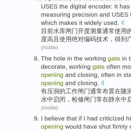
USES
the
digital
encoder
.
It
has 
measuring
precision
and
USES 
which makes
it widely
used.
目前
水库
闸门
开度
测量
通常
使用
度高
且
使用
绝对
编码
技术
，
得到
youdao
The hole
in
the
working
gate
in
decorate
,
working
gate
often
mo
opening
and
closing
,
often
in st
opening
and closing.
有
压
洞
的
工作
闸门
通常
布置
在
隧
水中
启闭
，
检修
闸门常在
静
水中
youdao
I
believe that
if
I
had criticized
h
opening
would
have shut
firmly