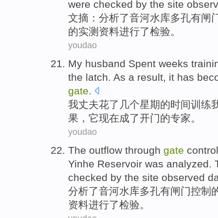
were
checked by
the
site obser
文摘
：
分析
了音河
水库
多孔有
闸
的
实测
资料
进行了检验。
youdao
My
husband
Spent
weeks
traini
the latch
. As a
result
,
it
has
bec
gate
.
我
丈夫
花了
几个
星期
的时间
训练
果
，
它
现在成了
开门的
专家
。
youdao
The
outflow through
gate
contro
Yinhe
Reservoir
was
analyzed
. 
checked by
the
site observed
da
分析
了音河
水库
多孔有
闸门
控制
资料
进行了检验。