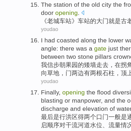
The
station
of the old
city
the fr
door
opening
.
《老城
车站
》车站
的
大门
就是
古
youdao
I
had coasted along
the lower w
angle
:
there
was
a
gate
just
the
between
two
stone pillars crow
我
信步
朝
果园
的
矮墙走去，在拐
向
草地
，门两边有两根
石柱
，顶
youdao
Finally
,
opening
the flood
divers
blasting
or
manpower
, and
the
o
discharge
and elevation of
wate
最后
是
行洪区
得两个
口门一般
是
启
顺序
对干流河道
水位
、
流量情