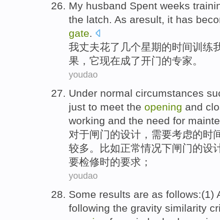
My
husband
Spent
weeks
traini
the latch
. As aresult,
it
has
bec
gate
.
我
丈夫
花了
几个
星期
的时间
训练
果，
它
现在
成了
开门的
专家
。
youdao
Under
normal
circumstances
su
just to
meet
the
opening
and
cl
working
and
the
need for
maint
对于
闸门
的
设计
，需要考虑的时
较多。
比如
正常
情况
下
闸门的设
要检修时的要求；
youdao
Some results
are as follows
:(1)
following
the
gravity
similarity
cr