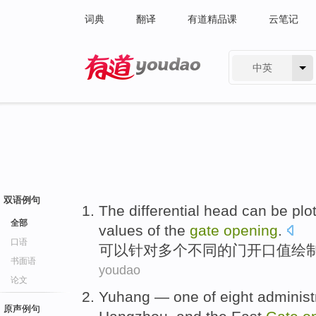
词典
翻译
有道精品课
云笔记
中英
有道 - 网易旗下搜索
双语例句
The differential
head
can be
plo
全部
values
of
the
gate
opening
.
口语
可以
针对
多个
不同
的
门
开口
值
绘
书面语
youdao
论文
Yuhang — one of
eight
administr
原声例句