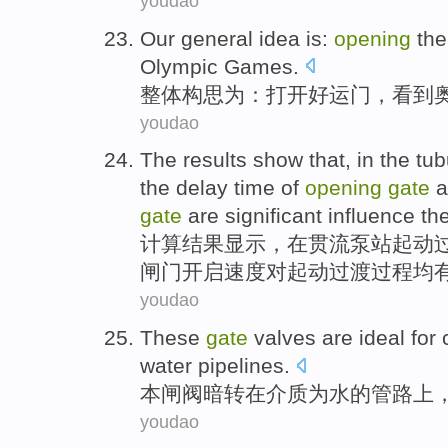
youdao
Our general
idea
is
:
opening
the
Olympic Games
.
整体
构思
为
：
打开
好运
门
，看到
youdao
The results
show that
,
in
the tub
the
delay
time
of
opening
gate
a
gate
are significant
influence
the
计算
结果
显示
，
在
贯
流
泵站
起动
闸门开启
速度
对
起动
过渡过程
均
youdao
These
gate
valves are
ideal
for
water
pipelines
.
本
闸阀
暗转在介质
为
水
的
管
路上
youdao