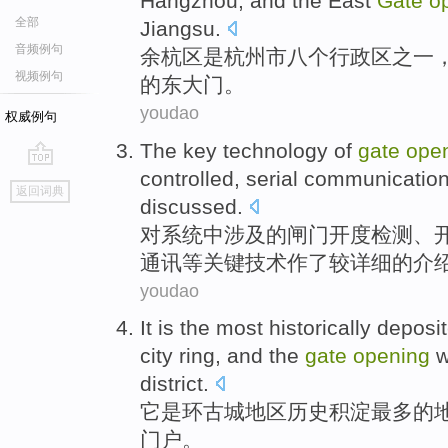
Hangzhou
, and
the
East
Gate
o
全部
Jiangsu
.
音频例句
余杭区是
杭州市
八个
行政区
之一
视频例句
的
东
大门
。
youdao
权威例句
The
key
technology
of
gate
ope
controlled
,
serial
communicatio
go
返回词典
top
discussed
.
对
系统中涉及
的
闸门
开
度
检测
、
通讯
等
关键
技术
作了较
详细
的介
youdao
It
is
the
most
historically
deposi
city
ring
, and the
gate
opening
w
district
.
它
是
环
古城
地区
历史
积淀
最多
的
门户。