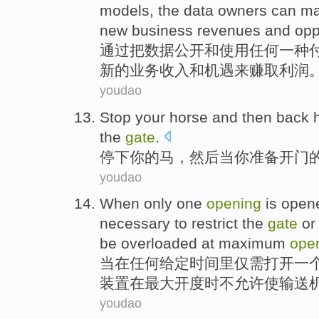
models
, the
data
owners
can
ma
new
business
revenues
and
opp
通过
把
数据
公开
和
使用
任何一
种
新的
业务
收入
和机遇来
赚取
利润
youdao
Stop
your
horse
and
then
back
the
gate
.
停下
你
的
马
，
然后
当
你
准备
开门
youdao
When
only
one
opening
is
open
necessary
to
restrict
the
gate
or
be
overloaded
at
maximum
ope
当
在
任何
给定
时间
里仅需
打开
一
装置
在
最大
开度
时
不
允许
使
输送
youdao