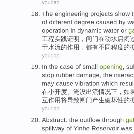
youdao
The
engineering projects
show t
of
different
degree
caused by
wa
operation
in
dynamic
water
or
g
工程
实践
证明
，
闸门
在
动
水
启闭
于
水流
的
作用
，
都有
不同
程度
的
youdao
In
the
case
of small
opening
,
su
stop
rubber
damage
,
the
intera
may
cause
vibration
which
resul
在
小开度、
淹没
出流
情况下
，
如
互
作用
将
导致
闸门
产生
破坏性的
youdao
Abstract
:
the
outflow through
ga
spillway
of
Yinhe
Reservoir
was