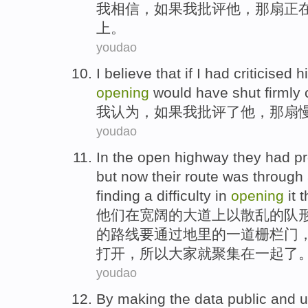
我
相信
，
如果
我
批评
他
，
那
扇
正
上。
youdao
I
believe
that
if
I
had criticised
h
opening
would
have shut
firmly
我
认为
，
如果
我
批评
了
他
，
那
扇
youdao
In the open
highway
they
had p
but
now
their
route
was
through
finding a difficulty
in
opening
it
t
他们
在
宽阔的
大道上
以
散乱
的
队
的
路线
要
通过
地里的
一道
栅栏门
打开
，
所以
大家就聚集在一起了
youdao
By
making the
data
public
and
u