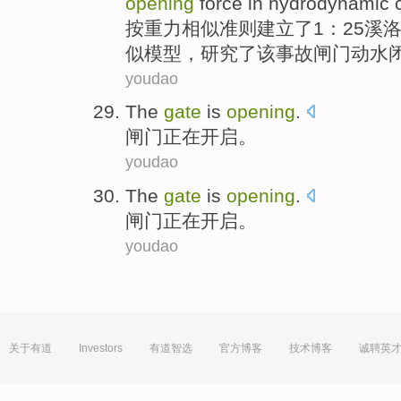
opening
force
in
hydrodynamic
c
按
重力
相似
准则
建立
了
1：25溪
似模型，研究了
该
事故闸门动水
youdao
The
gate
is
opening
.
闸门
正在
开启
。
youdao
The
gate
is
opening
.
闸门
正在
开启
。
youdao
关于有道
Investors
有道智选
官方博客
技术博客
诚聘英