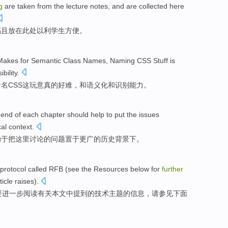
g
are
taken
from the
lecture notes
,
and
are collected
here
稿
且
放在
此处
以利
学生
方便
。
Makes
for
Semantic
Class
Names
,
Naming
CSS
Stuff
is
bility.
命名
CSS
这
玩意
真的
好
难
，
和
语义
化和识别能力。
e end
of
each
chapter
should
help to
put the
issues
cal
context
.
助于
把
这里
讨论
的
问题
置于
更
广的
历史
背景下。
protocol
called
RFB
(
see
the
Resources
below
for
further
ticle
raises).
要
进一步
阅读
有关
本文
中提到
的
技术
主题
的信息，
请参见
下面