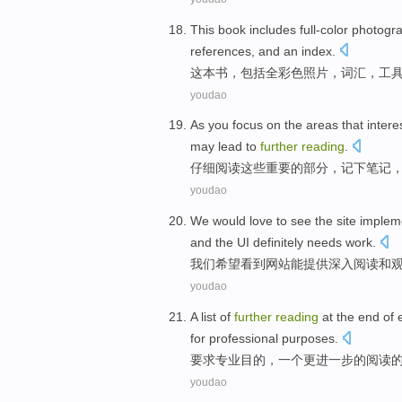
This book
includes
full-color
photogr
references
,
and
an index
.
这本
书，
包括
全彩色
照片
，
词汇
，
工
youdao
As you
focus
on
the
areas
that intere
may lead to
further
reading
.
仔细
阅读
这些
重要的
部分
，
记下
笔记
youdao
We
would love to
see
the
site
implem
and
the UI
definitely
needs
work.
我们
希望
看到
网站
能
提供
深入
阅读
和
youdao
A
list
of
further
reading
at
the
end
of 
for
professional
purposes
.
要求
专业
目的
，
一个
更进一步
的
阅读
youdao