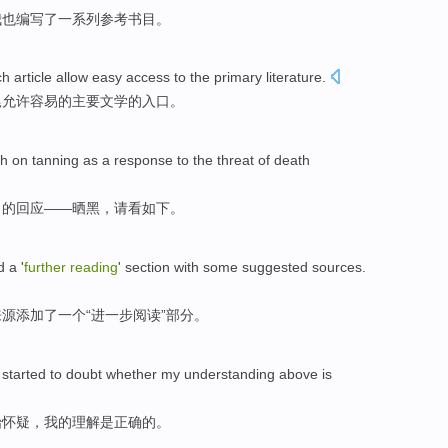
我
也
编写了
一系列
参考
书目
。
ch
article
allow
easy
access
to the
primary
literature
.
尾
允许
容易
的
主要
文学
的
入口
。
ch
on
tanning
as a
response to
the threat
of
death
出的
回应
——
晒
黑，请看如下。
d
a
'
further
reading
'
section
with
some
suggested
sources
.
来源添加
了
一个
“
进一步
阅读
”
部分
。
I
started to
doubt whether
my
understanding above
is
始
怀疑
，
我
的
理解
是
正确
的。