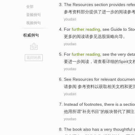
The
Resources
section
provides
refe
全部
参考
资料
部分
提供了
进一步
的
阅读
参
音频例句
youdao
视频例句
For
further
reading
,
see
Guide
to
Sto
权威例句
更多
的
阅读
请参见
选
股
策略
向导
。
youdao
go
For
further
reading
,
see
the very
deta
返回词典
top
要
进一步
阅读
，
请查看
详细
的
Spirit
文
youdao
See Resources
for
relevant
document
请
参阅
参考资料以获取
相关
文档
和
更
youdao
Instead
of footnotes
, there is a
sectio
他用
所谓
“补充书目”
的
板块
替代
了脚注
youdao
The
book
also
has
a
very
thoughtful