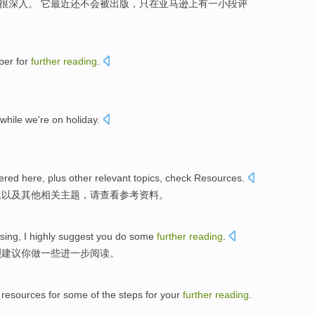
很
深入
。 它最近还不会被出版，只
在
亚马逊上
有
一小段评
per
for
further
reading
.
。
while
we
're on holiday
.
。
ered
here,
plus
other
relevant
topics
,
check
Resources
.
题
以及
其他
相关
主题
，
请查看
参考资料。
sing
,
I
highly
suggest
you
do
some
further
reading
.
烈
建议
你
做
一些
进一步
阅读
。
t
resources
for
some
of the
steps
for
your
further
reading
.