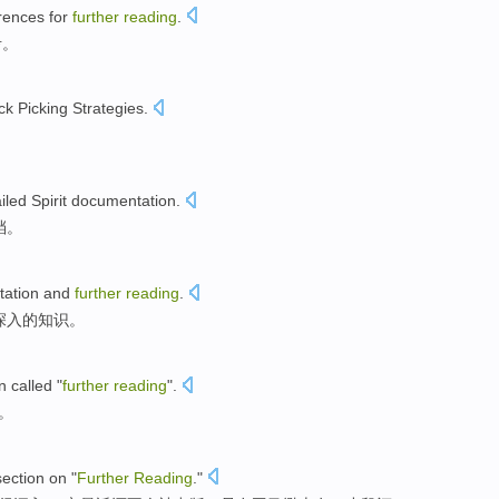
rences
for
further
reading
.
考
。
ck Picking
Strategies
.
iled
Spirit
documentation
.
档
。
ation
and
further
reading
.
深入的知识。
n
called
"
further
reading
".
。
section
on
"
Further
Reading
."