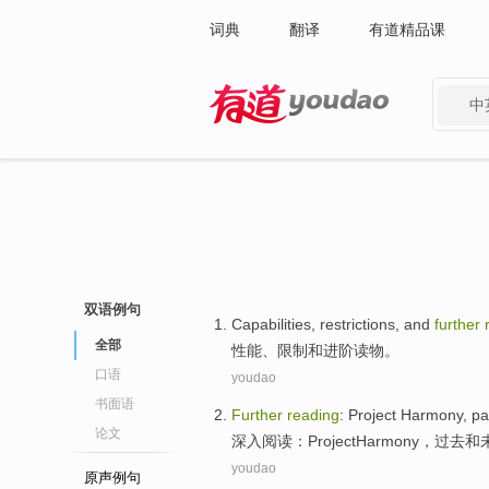
词典
翻译
有道精品课
中
有道 - 网易旗下搜索
双语例句
Capabilities
,
restrictions
, and
further
全部
性能
、
限制和进阶
读物
。
口语
youdao
书面语
Further
reading
:
Project
Harmony
,
pa
论文
深入
阅读
：
Project
Harmony
，
过去
和
youdao
原声例句