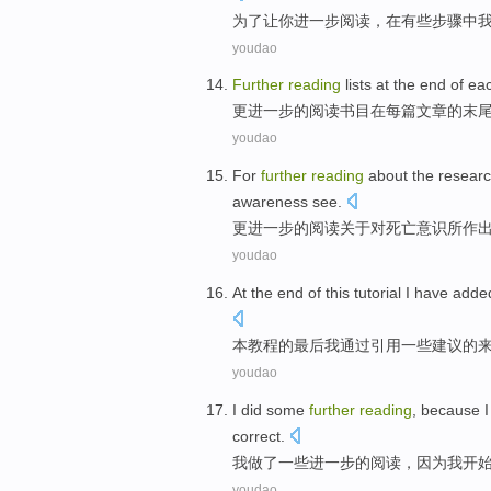
为了
让
你
进一步
阅读
，
在
有些
步骤
中
youdao
Further
reading
lists
at
the
end
of
ea
更进一步
的
阅读
书目
在
每篇
文章
的
末
youdao
For
further
reading
about
the resear
awareness
see.
更进一步
的
阅读
关于
对
死亡
意识
所作
youdao
At the
end
of
this tutorial
I
have adde
本
教程
的
最后
我
通过
引用
一些
建议的
youdao
I
did
some
further
reading
,
because
correct
.
我
做了
一些
进一步
的
阅读
，
因为
我
开
youdao