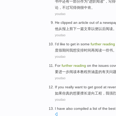
书
中
还有
一部分
作为“进阶
阅读
”，写得
论，不过写得倒很
中肯
。
youdao
He
clipped
an article
out
of a
newspa
他
从
报上剪下
一
篇文章
以便
以后阅读
youdao
I
'd like to
get in
some
further
reading
度假
期间
我
想
安排时间
再
阅读
一些
书
youdao
For
further
reading
on
the
issues
cov
要
进一步
阅读
本
教程所
涵盖的
有关问
youdao
If
you
really
want to
get
good at
rever
如果
你
真的
想
要
擅长
逆向工程
，
我
强
youdao
I
have also
compiled
a
list
of the bes