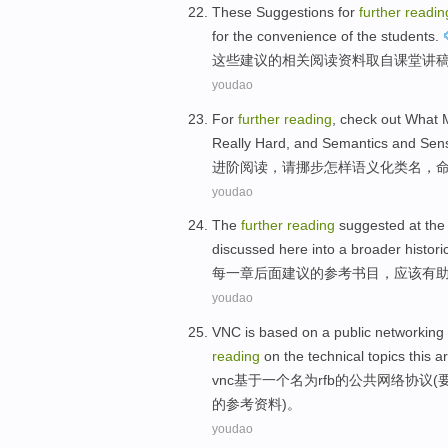
These
Suggestions
for
further
readin
for the
convenience
of the
students
.
这些
建议
的
相关
阅读资料
取自
课堂
讲
youdao
For
further
reading
,
check
out
What 
Really
Hard
,
and
Semantics
and
Sensi
进
阶
阅读
，
请
挪步
怎样
语义
化
类
名
，
youdao
The
further
reading
suggested
at th
discussed
here
into
a broader
histori
每一
章后面
建议
的
参考
书目
，
应该
有
youdao
VNC is
based on
a
public
networking
reading
on the
technical
topics
this ar
vnc
基于
一个
名为
rfb
的
公共
网络
协议
(
的
参考资料
)。
youdao