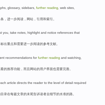
aphs
,
glossary
,
sidebars
,
further
reading
,
web sites
,
具条
，
进一步
阅读
，
网站
，
引用
和
索引。
st you,
take notes
,
highlight
and
notice
references
that
，
标出
重点
和
需要
进一步
阅读的
参考文献
。
ent recommendations
for
further
reading
and
watching
,
观看
的推荐功能，
而且
网站
的
用户
界面也需要完善。
each
article
directs the
reader
to
the
level
of
detail
required
的
目录
在
每篇
文章
的
末尾
告诉读者
去
细节
的
水准
的路。