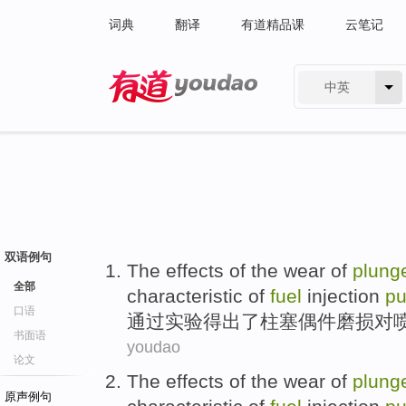
词典
翻译
有道精品课
云笔记
中英
有道 - 网易旗下搜索
双语例句
The effects
of
the
wear
of
plung
全部
characteristic
of
fuel
injection
p
口语
通过
实验
得出
了
柱
塞偶件
磨损
对
书面语
youdao
论文
The effects
of
the
wear
of
plung
原声例句