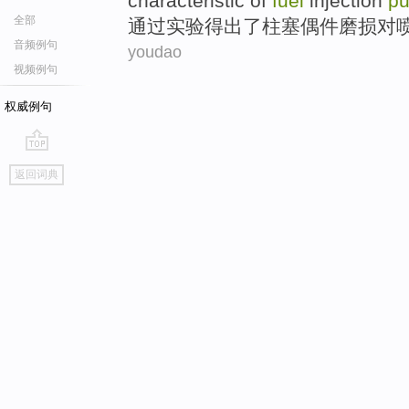
characteristic
of
fuel
injection
p
全部
通过
实验
得出
了
柱
塞偶件
磨损
对
音频例句
youdao
视频例句
权威例句
go
返回词典
top