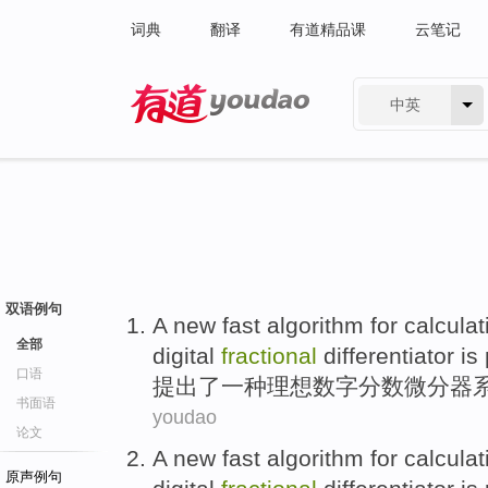
词典
翻译
有道精品课
云笔记
中英
有道 - 网易旗下搜索
双语例句
A
new
fast
algorithm
for calcula
全部
digital
fractional
differentiator
is
口语
提出
了
一种
理想
数字
分数
微分器
书面语
youdao
论文
A
new
fast
algorithm
for calcula
原声例句