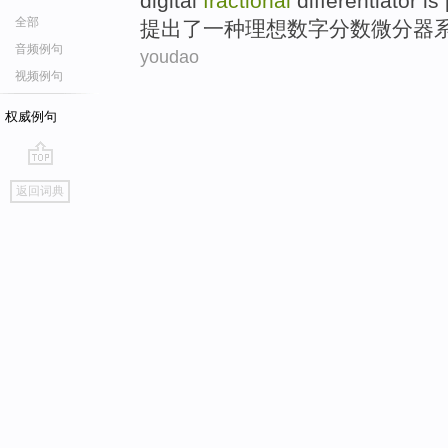
digital
fractional
differentiator
is
全部
提出
了
一种
理想
数字
分数
微分器
音频例句
youdao
视频例句
权威例句
go
返回词典
top