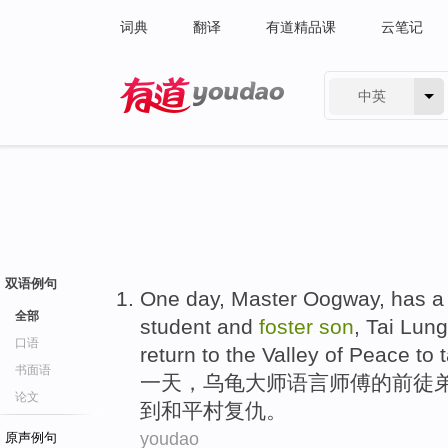
词典
翻译
有道精品课
云笔记
中英
有道 - 网易旗下搜索
双语例句
One
day
,
Master
Oogway
, has a
全部
student and
foster
son
,
Tai
Lung
口语
return to the Valley of Peace to
书面语
一
天
，
乌龟
大师
语言
师傅
的
前
徒
论文
到和平村
复仇
。
youdao
原声例句