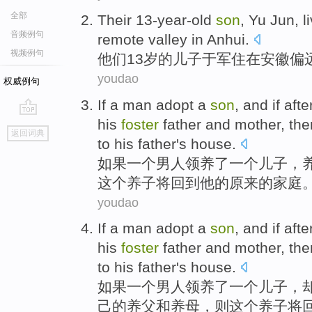
全部
Their
13-year-old
son
, Yu
Jun
,
l
音频例句
remote
valley
in Anhui
.
视频例句
他们
13岁
的
儿子
于军
住
在
安徽
偏
youdao
权威例句
If
a
man
adopt
a
son
, and if af
his
foster
father and mother,
the
go
返回词典
top
to
his
father
's
house
.
如果
一
个
男人
领养了
一个
儿子
，
这个
养子
将
回到
他
的原来
的
家庭
youdao
If
a
man
adopt
a
son
, and if aft
his
foster
father
and
mother
,
the
to
his
father
's
house
.
如果
一
个
男人
领养
了一个
儿子
，
己
的
养父
和
养母
，
则
这个
养子
将