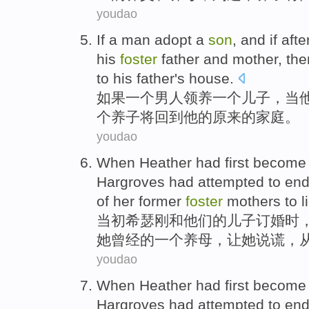
youdao
If
a
man
adopt
a
son
, and
if
afte
his
foster
father
and
mother
,
the
to
his father
's
house
.
如果
一
个
男人
领养
一个
儿子
，
当
个
养子
将
回到
他
的原来
的
家庭
。
youdao
When
Heather
had first
becom
Hargroves
had
attempted to
en
of
her
former
foster
mothers
to
l
当初
希瑟
刚
和
他们
的
儿子
订婚时
她
曾经
的
一个
养母
，让她说谎，
youdao
When
Heather
had first
becom
Hargroves
had
attempted to
en