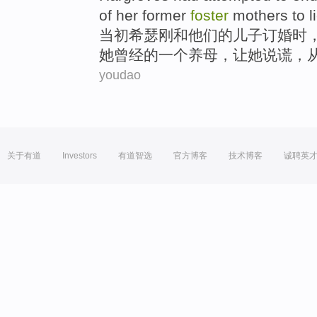
of
her
former
foster
mothers
to
l
当初
希瑟
刚
和
他们
的
儿子
订婚时
她
曾经
的
一个
养母
，让她说谎，
youdao
关于有道
Investors
有道智选
官方博客
技术博客
诚聘英