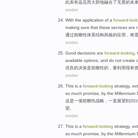
此
表
有远见
而
大胆
地
融合
了无畏
的
未
youdao
With
the
application
of
a
forward-look
making sure that
these
services
are 
通过
前瞻性
体系结构
风格
的
应用
，
将
youdao
Good
decisions
are
forward-looking
,
available options
,
and
do not
create
c
优良
的
决策
是
前瞻性的
，
要利用
现有
youdao
This
is
a
forward-looking
strategy
,
ex
so much promise
,
by
the
Millennium 
这
是
一
项
前瞻性
战略
，
一直展望
到
201
望。
youdao
This
is
a
forward-looking
strategy
,
ex
so much promise
,
by
the
Millennium 