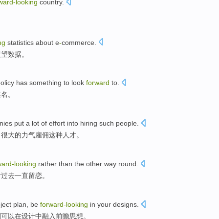
ward-looking
country
.
。
ng
statistics
about
e
-
commerce
.
展望
数据
。
olicy
has something to look
forward
to.
其名。
nies
put
a
lot
of
effort into
hiring
such
people
.
了
很大
的
力气
雇佣
这种
人才。
ward-looking
rather
than
the
other way round.
对过去一直留恋。
ject
plan
,
be
forward-looking
in your
designs
.
则
可以
在
设计
中融入前瞻思想
。