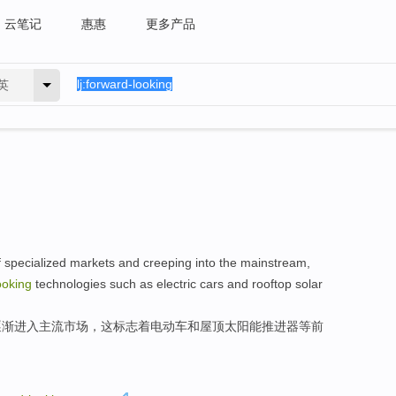
云笔记
惠惠
更多产品
英
f
specialized
markets
and
creeping
into the
mainstream
,
ooking
technologies
such as
electric cars
and
rooftop
solar
逐渐
进入
主流市场
，
这标志着
电动车
和
屋顶
太阳能
推进器
等
前