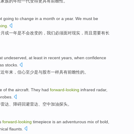
且
家族
的年经一
代
变得
更
具有前瞻性。
ot going
to
change
in
a
month
or
a
year
.
We
must
be
king
.
个
月
或
一
年
是
不会
改变
的，
我们
必须
面对现实
，
而且
需要有
长
at
undeserved
, at
least
in recent years
,
when confidence
as
stocks
.
在
近年来，
信心
至少是
与
股市
一样
具有前瞻性
的。
de
of the
aircraft
. They had
forward-looking
infrared
radar
,
probes
.
外
雷达
、
障碍回避
雷达、
空中
加油
探头
。
s
forward-looking
timepiece
is an
adventurous
mix
of
bold,
nical
flaunts
.