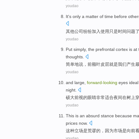
youdao
It's only
a
matter
of
time before
other
其他公司
纷纷
加入
使用
只是
时间
问题
youdao
Put simply
,
the prefrontal
cortex
is
at 
thoughts
.
简单
地说，
前额
叶
皮层
就是
我们
产生
youdao
and large,
forward-looking
eyes
ideal
night
.
硕大
前
视
的
眼睛
非常
适合
夜间
在
树上
youdao
This
is
an absurd
stance
because
ma
prices
now
.
这种
立场
是
荒谬
的
，
因为
市场
是
向前
youdao