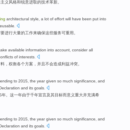
来主义
风格
和
锐意进取
的
技术
革新
。
ing
architectural
style
,
a lot
of
effort
will
have
been put into
reusable
.
需要
进行
大量
的
工作来
确保
这些
服务
可
重用。
take
available
information
into account,
consider
all
onflicts
of
interests
.
资料
，
权衡
各个
方案
，
并且
不会
造成
利益
冲突
。
tending
to
2015, the
year
given so
much significance
,
and
Declaration
and its
goals
.
5
年
。这一年
由于
千年
宣言
及其目标而意义
重大
并
充满
希
tending
to
2015, the
year
given so
much significance
,
and
Declaration
and its
goals
.