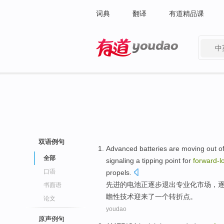
词典
翻译
有道精品课
中
有道 - 网易旗下搜索
双语例句
Advanced
batteries
are
moving
out
o
全部
signaling
a
tipping point
for
forward-l
口语
propels
.
先进
的
电池
正
逐步
退出
专业化
市场
，
书面语
瞻性
技术
迎来了
一个
转折点
。
论文
youdao
原声例句