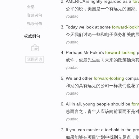
AMERICA
is
rightly regarded as a
for
全部
公平的说，
美国
是
一个有
远见
的国家
音频例句
youdao
视频例句
Today
we
look at some
forward-looki
今天
我们
讨论
一些
和
电子商务
相关的
权威例句
youdao
Perhaps
Mr
Fukui
's
forward-looking
p
go
返回词典
或许
，
俊彦
先生
面向未来
的
政策
确为
top
youdao
We
and
other
forward-looking
compa
和
别的
具有
远见
的
公司
一样
我们
也
花
youdao
All
in all,
young people
should be
for
总
而言之，
青年人
应该
向前看
而
不是
youdao
If
you can
muster a toehold
in
the
pro
如果
能够
在
项目
计划
中找到
立足点
，