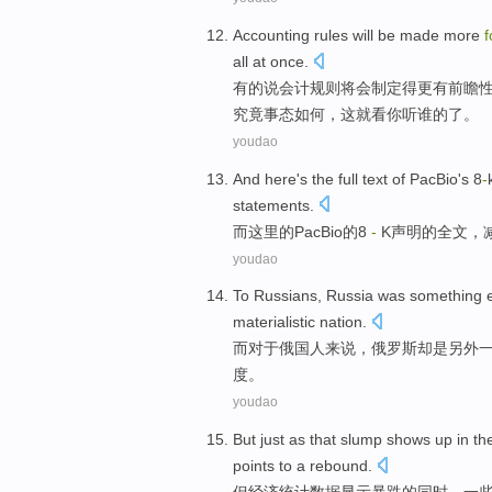
Accounting
rules
will
be
made
more
f
all at once.
有的说
会计
规则
将
会
制定
得更有
前瞻
究竟事态如何，这就看你听谁的了。
youdao
And
here
's
the
full text
of
PacBio
's
8
-
statements
.
而
这里
的
PacBio
的
8
-
K
声明
的全文，
youdao
To Russians
,
Russia
was
something
e
materialistic
nation
.
而
对于
俄国人来说，
俄罗斯
却是另外
度。
youdao
But
just as that slump
shows up
in th
points
to
a rebound
.