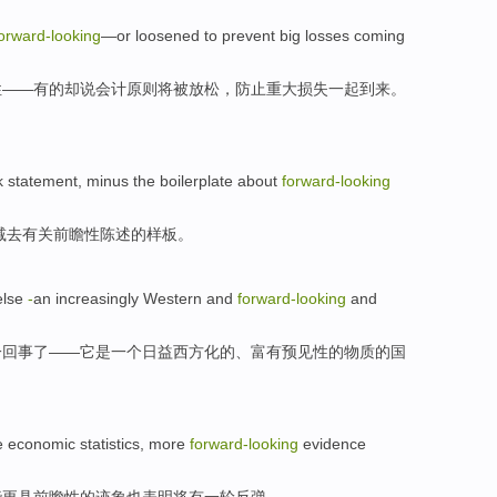
orward-looking
—or
loosened
to prevent
big
losses
coming
性
——有的却说会计原则将被
放松
，
防止
重大
损失
一起到来。
k
statement
,
minus
the
boilerplate
about
forward-looking
减去
有关
前瞻性
陈述
的
样板
。
lse
-
an
increasingly
Western
and
forward-looking
and
一回事了——它
是
一个
日益
西方化
的
、富有预见性的物质的国
e
economic
statistics
,
more
forward-looking
evidence