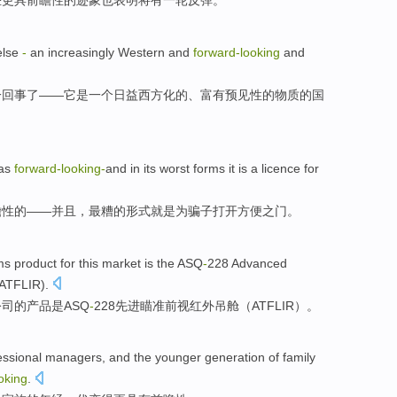
些
更具
前瞻性的迹象也表明将有一轮反弹。
else
-
an
increasingly
Western and
forward-looking
and
一回事了——它是
一个
日益
西方化的
、
富有
预见性的物质的国
as
forward-looking
-
and in
its
worst
forms
it
is
a licence for
瞻性的——并且，
最糟
的
形式
就是为
骗子打开方便之门。
ms
product
for
this
market
is
the
ASQ
-
228
Advanced
ATFLIR
).
公司
的
产品
是
ASQ
-
228
先进
瞄准
前视
红外
吊舱（
ATFLIR
）。
essional
managers
,
and
the
younger generation
of
family
oking
.