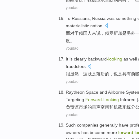
但
经济
统计数据
显示
暴跌
的
同时，一
youdao
To Russians
,
Russia
was something
materialistic
nation
.
而
对于
俄国人来说，
俄罗斯
却是
另外
度。
youdao
It is clearly
backward
-looking
as well 
fraudsters
.
很
显然，这
既是
落后的，也是
具有
前
youdao
Raytheon
Space
and
Airborne
Syste
Targeting
Forward-Looking
Infrared
(
负责
该
市场
的
雷声
空间
和
机载
系统
分
youdao
Such
companies
generally
have
prof
owners
has
become
more
forward-lo