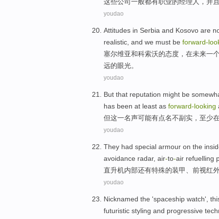
这些
公司
一般都
有
职业
的
经理人
，
并
youdao
Attitudes
in
Serbia
and
Kosovo
are
n
realistic
,
and
we must
be
forward-loo
塞尔维亚
和
科索沃
的
态度
，
在
未来
一
远的眼光
。
youdao
But
that
reputation
might
be somewh
has been at least
as
forward-looking
但
这一
名声
可能
有点
名不副实
，
至少
youdao
They
had
special
armour
on
the
insi
avoidance
radar,
air
-
to
-
air
refuelling
直升机
内部
还有
特殊
的
装甲
、
前视
红
youdao
Nicknamed the 'spaceship
watch
',
thi
futuristic
styling
and
progressive
tech