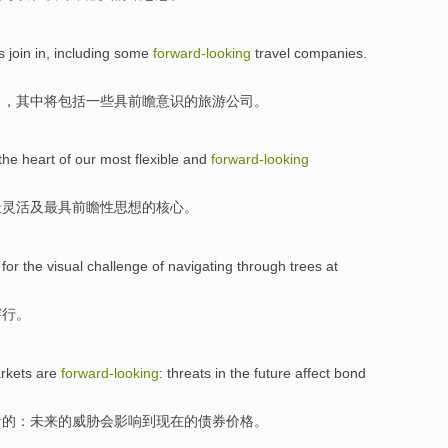
s
join
in,
including
some
forward-looking
travel
companies
.
了
，
其中
将包括
一些
具
前瞻
意识的
旅游
公司
。
the
heart
of
our
most
flexible
and
forward-looking
最
灵活
及
最具
前瞻性
思想
的
核心
。
 for
the
visual
challenge
of
navigating
through
trees
at
穿行
。
rkets
are
forward-looking
:
threats
in the
future
affect
bond
看的
：
未来
的
威胁
会影响到
现在的
债券
价格。