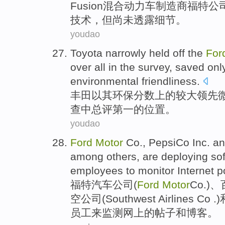
Fusion
混合
动力车
制造商
福特
公
技术
，但尚未透露细节。
youdao
Toyota
narrowly
held off the
For
over all
in
the
survey
, saved onl
environmental friendliness
.
丰田
以
其
环保
分数
上
的较大
领先
查
中
总评
第一
的位置。
youdao
Ford
Motor
Co
.
,
PepsiCo
Inc.
an
among
others
, are deploying
so
employees
to
monitor
Internet
p
福特
汽车
公司
(
Ford
Motor
Co
.
)、
空
公司(Southwest Airlines Co .)
员工
来
监测
网上
的
帖子
和
博客
。