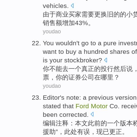
vehicles
.
由于
商业
买家
需要更换
旧
的的小
销售额
增加
43%。
youdao
You
wouldn't
go to
a
pure invest
want to
buy
a hundred
shares
of
is
your
stockbroker
?
你
不能
去
一个
真正的
投行
然后
说
票，
你
的
证券
公司
在
哪里
？
youdao
Editor
's
note
:
a
previous
version
stated that
Ford
Motor
Co.
rece
been
corrected
.
编辑
注释
：本文
此前
的
一个
版本
援助
”，此处有误，现已更正。