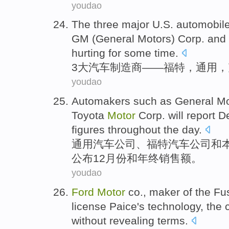
youdao
The
three
major
U.S. automobil
GM
(General Motors) Corp. and
hurting
for some time
.
3
大
汽车
制造商
——
福特
，
通用
，
youdao
Automakers
such as
General
Mo
Toyota
Motor
Corp.
will
report
D
figures
throughout
the
day
.
通用
汽车
公司、
福特
汽车
公司
和
公布
12月份
和
年终
销售额
。
youdao
Ford
Motor
co.,
maker
of the
Fu
license
Paice
's
technology
, the
without
revealing
terms.