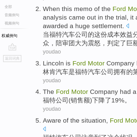
全部
When
this
memo
of the
Ford
Mo
音频例句
analysis
came out
in
the
trial
, it
视频例句
awarded
a
huge
settlement
.
当
福特
汽车
公司
的
这份
成本效益
权威例句
众，
陪审团
大为震怒
，
判定
了巨
youdao
go
返回词典
top
Lincoln
is
Ford
Motor
Company
林肯汽车
是
福特
汽车
公司
拥有
的
youdao
The
Ford
Motor
Company
had a
福特
公司
(销售额)
下降
了19%。
youdao
Aware
of
the
situation
,
Ford
Mot