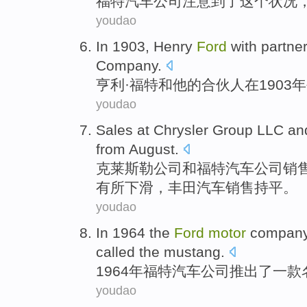
福特
汽车公司
注意
到了
这个
状况
youdao
In
1903, Henry
Ford
with
partne
Company
.
亨利·
福特
和
他的
合伙人
在
1903年
youdao
Sales
at Chrysler Group LLC
an
from
August
.
克莱斯勒
公司
和
福特
汽车公司
销
有所下滑
，丰田汽车销售持平。
youdao
In 1964
the
Ford
motor
compan
called
the
mustang
.
1964年
福特
汽车
公司
推出了
一
款
youdao