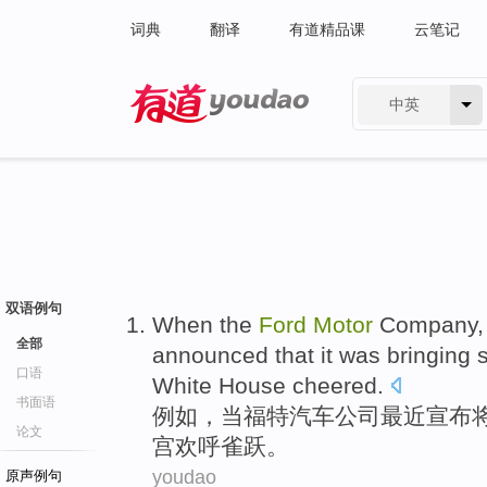
词典
翻译
有道精品课
云笔记
中英
有道 - 网易旗下搜索
双语例句
When
the
Ford
Motor
Company
全部
announced that
it was
bringing
口语
White House
cheered
.
书面语
例如
，
当
福特
汽车
公司
最近
宣布
论文
宫
欢呼
雀跃。
youdao
原声例句