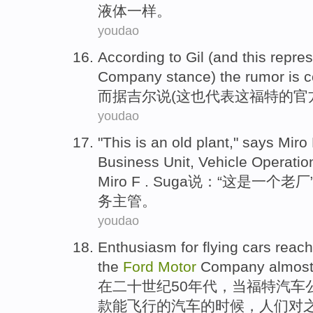
液体
一样。
youdao
According to
Gil
(and
this
repre
Company stance)
the rumor
is 
而
据
吉尔说
(
这
也代表
这
福特
的
官
youdao
"
This
is
an
old
plant
,"
says Miro
Business
Unit, Vehicle Operatio
Miro
F . Suga说：“
这
是
一个
老
厂
务
主管
。
youdao
Enthusiasm
for
flying
cars
reac
the
Ford
Motor
Company
almos
在
二十世纪
50年代
，
当
福特
汽车
款
能飞行
的
汽车
的时候，人们对