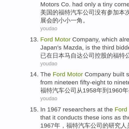
Motors
Co.
had
only
a
tiny
corne
美国
的
福特
汽车公司
没有参加
本
展会的
小小
一角。
youdao
Ford
Motor
Company
, which
alr
Japan
's Mazda
,
is
the third
bidd
已
在
日本
马自达
公司控股
的
福特
youdao
The
Ford
Motor
Company
built
s
from
nineteen fifty-eight
to
ninete
福特
汽车
公司
从
1958年
到
1960
youdao
In 1967
researchers
at the
Ford
that
it
conducts
these
ions
as th
1967年，
福特
汽车
公司
的
研究人