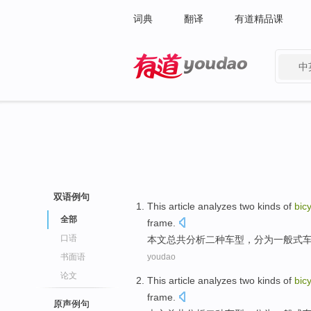
词典
翻译
有道精品课
中
有道 - 网易旗下搜索
双语例句
This article
analyzes
two
kinds
of
bic
全部
frame.
口语
本文
总共
分析
二
种车型
，分为
一般
式
书面语
youdao
论文
This article
analyzes
two
kinds
of
bic
frame.
原声例句