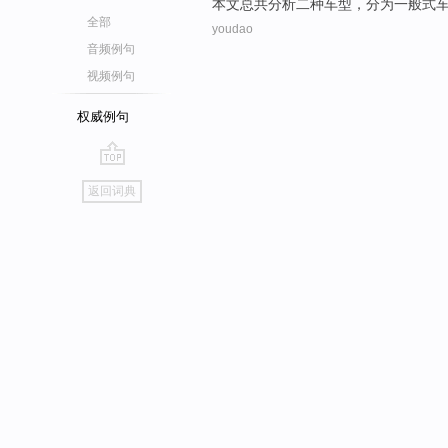
本文
总共
分析
二
种车型
，分为
一般
式
全部
youdao
音频例句
视频例句
权威例句
go
返回词典
top