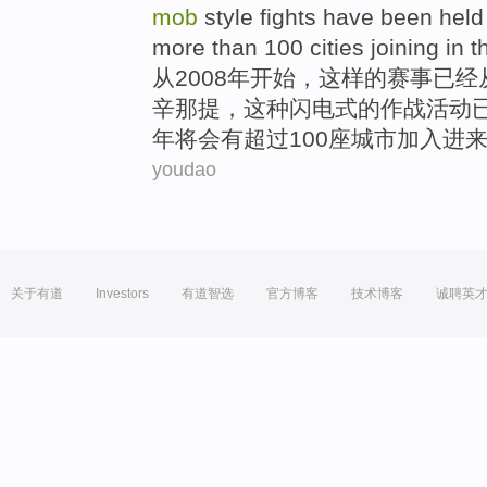
mob
style fights
have
been
held
more than
100
cities
joining
in
t
从
2008年开始，这样的
赛事
已经
辛那提
，
这种
闪电式
的作战活动
年将
会有
超过
100
座城市
加入
进
youdao
关于有道
Investors
有道智选
官方博客
技术博客
诚聘英