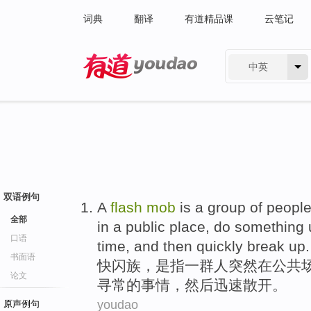
词典
翻译
有道精品课
云笔记
中英
有道 - 网易旗下搜索
双语例句
A
flash
mob
is
a
group of
peopl
全部
in
a
public
place
,
do
something
口语
time,
and then
quickly
break up
.
书面语
快
闪族，
是
指
一
群
人
突然
在
公共
论文
寻常
的
事情，
然后
迅速散开。
youdao
原声例句