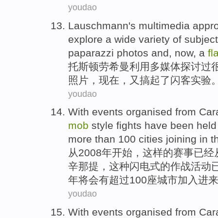
youdao
Lauschmann
's
multimedia
appro
explore
a wide variety of
subjec
paparazzi
photos
and,
now
, a
fl
托斯顿劳
希曼
利用多媒体
探讨
过
照片
，
现在
，又搞起了
闪客
实验
youdao
With
events
organised
from
Car
mob
style fights
have
been
held
more than
100
cities
joining
in
t
从
2008年开始，这样的
赛事
已经
辛那提
，
这种
闪电式
的作战活动
年将
会有
超过
100
座城市
加入
进
youdao
With
events
organised
from
Car