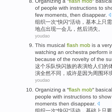
Organizing
a
"
flash
mob
"
basical
of
people
with
instructions to
sh
few moments
,
then
disappear
.
组织
一
次“
快闪
”活动，
基本上
只
需
地点
出现
一会儿
，
然后
消失
。
youdao
This
musical
flash
mob
is a ver
watching
an orchestra
perform
i
because
of
the
novelty
of
the
su
这个
乐队
快
闪
族
的
表演
给人们的
演全然
不同
，
或许
是因为
周围环
youdao
Organizing
a
"
flash
mob
" basica
people
with instructions to
show
moments
then
disappear
.
组织
一
次“
快闪
”活动，基础上只