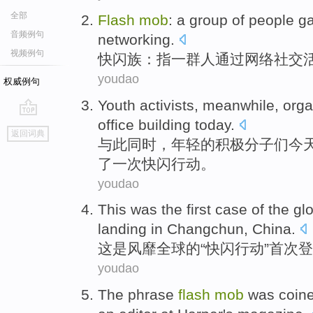
全部
Flash
mob
:
a
group of
people
g
音频例句
networking
.
视频例句
快
闪
族：
指一
群
人
通过
网络
社交
youdao
权威例句
Youth
activists
,
meanwhile
,
orga
office building
today
.
go
返回词典
top
与此同时
，
年轻
的
积极分子们
今
了
一次快
闪
行动。
youdao
This
was
the first case
of the
glo
landing
in
Changchun
,
China
.
这
是
风靡
全球
的
“快
闪
行动”
首次登
youdao
The
phrase
flash
mob
was coin