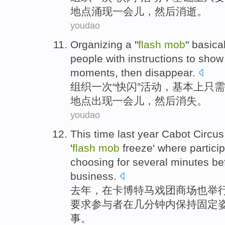
地点
涌现
一会儿
，
然后
消逝
。
youdao
Organizing
a
"
flash
mob
"
basical
people
with instructions to
show
moments
,
then
disappear
.
组织
一
次“快
闪
”活动，
基本上
只需
地点
出现
一会儿
，
然后
消失
。
youdao
This time
last year
Cabot
Circus
'
flash
mob
freeze
'
where partici
choosing
for
several
minutes
bef
business
.
去年
，
在
卡
博特
马戏团
商场
也举
要求
参与者
在
几
分钟内
保持
固定
事。