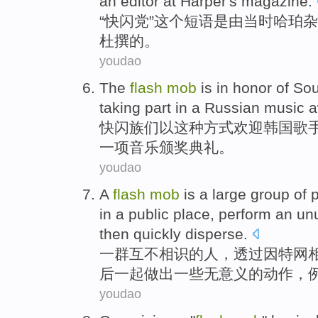
an editor
at
Harper's
magazine
.
“快
闪
党”这个
短语
是
由
当时
哈珀
杂
杜撰的。
youdao
The
flash
mob
is
in honor
of
Sou
taking
part in
a
Russian
music
a
快
闪
族们
以
这种方式欢迎
韩国
歌
一项
音乐
颁奖
典礼
。
youdao
A
flash
mob
is a large
group
of
in
a public
place
, perform an
un
then
quickly disperse.
一
群
互不
相识
的
人
，透过因特网
后
一起做出
一些无意义
的
动作
，
youdao