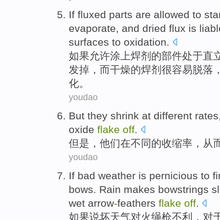
If
fluxed
parts
are
allowed
to
sta
evaporate
,
and
dried
flux
is
liab
surfaces
to
oxidation
.
如果
允许
涂上
焊剂
的
部件
处于
直
发掉
，
而
干燥
的焊剂
很
容易
脱落
化
。
youdao
But
they
shrink
at
different
rates
oxide
flake
off
.
但是
，
他们
在
不同
的
收缩率
，
从
youdao
If
bad
weather is
pernicious to
f
bows
.
Rain
makes
bowstrings
sl
wet
arrow
-
feathers
flake
off
.
如果说
坏
天气
对
火绳枪
不利，对