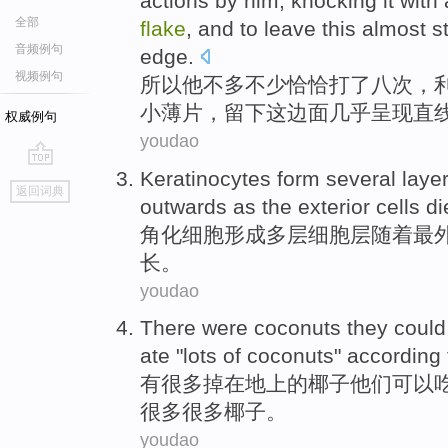
actions
by
him
,
knocking
it
with 
全部
flake
, and to
leave
this
almost
s
音频例句
edge
.
视频例句
所以
他
不多不少恰恰打
了八
次
，
小
薄片
，
留下
这边面
几乎
呈现
直
权威例句
youdao
Keratinocytes
form
several laye
go
返回词典
top
outwards
as
the
exterior
cells
di
角
化
细胞
形成
多层
细胞层
随着
最
长
。
youdao
There
were
coconuts
they
could
ate
"
lots
of coconuts"
according 
有很多
掉
在
地上
的
椰子
他们
可以
很多
很多椰子。
youdao