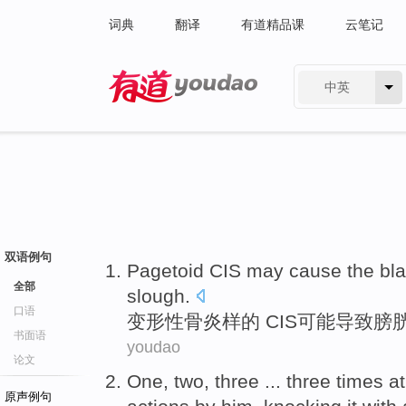
词典
翻译
有道精品课
云笔记
中英
有道 - 网易旗下搜索
双语例句
Pagetoid
CIS
may
cause the
bl
全部
slough
.
口语
变形性骨炎样
的 CIS
可能
导致
膀
书面语
youdao
论文
One, two, three ... three
times
at
原声例句