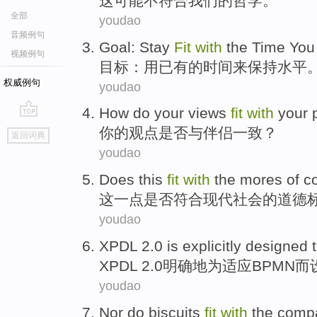
这
可能
不
符合
我们
的
哲学
。
全部
youdao
音频例句
Goal
:
Stay
Fit
with
the
Time
You
视频例句
目标
：
用
已有
的
时间来
保持
水平
权威例句
youdao
How do
your
views
fit
with
your 
go
你
的
观点
是否
与
伴侣
一致？
返回词典
top
youdao
Does
this
fit
with
the
mores
of
c
这
一点是否
符合
现代
社会
的
道德
youdao
XPDL
2.0 is
explicitly
designed
XPDL
2.0
明确地
为
适应
BPMN
而
youdao
Nor do biscuits
fit
with
the
comp