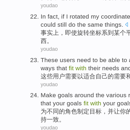
youdao
In fact
,
if I
rotated
my
coordinat
could
still
do
the
same
things
.
事实上
，
即使
旋转
坐标系
到某个
西
。
youdao
These
users
need
to be able to
ways
that
fit
with
their
needs
an
这些
用户
需要
以
适合
自己的
需要
youdao
Make
goals
around
the
various
that
your goals
fit
with
your goal
为
不同
的
角色
制定
目标
，
并
让
你
持一致。
youdao