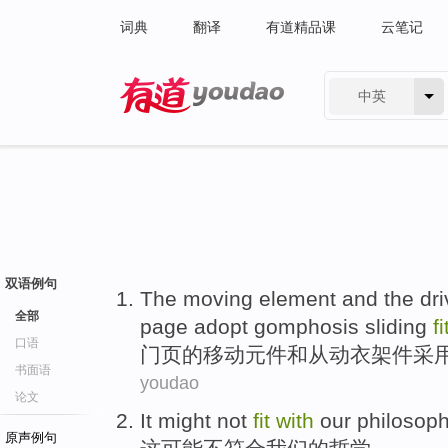
词典
翻译
有道精品课
云笔记
中英
有道 - 网易旗下搜索
双语例句
The
moving
element
and
the dr
全部
page
adopt
gomphosis
sliding
fi
口语
门
页
的
移动
元件
和
从动
衣架
件
采
书面语
youdao
论文
It
might
not
fit
with
our
philosop
原声例句