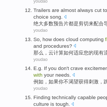
youdao
Trailers
are
almost
always
cut
t
choice
song.
绝大多数预告片
都
是
剪切
来
配合
youdao
So
,
how does
cloud
computing
f
and
procedures
?
那么
，
云
计算
如何
适应
您
的
现有
youdao
E.g
.
If
you
don't
crave
exciteme
with
your
needs
.
例如
，
如果
你
不
渴望获得
刺激
，
youdao
Finding
technically
capable
peo
culture
is tough
.