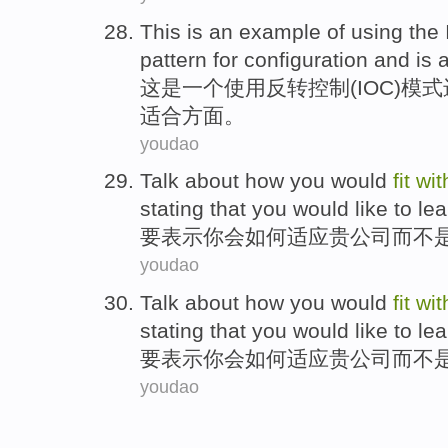
This
is
an
example
of
using
the
pattern
for
configuration
and
is
这
是
一个
使用
反转
控制
(
IOC
)
模式
适合
方面
。
youdao
Talk
about how
you
would
fit
wit
stating
that
you
would
like to le
要表示
你
会
如何
适应
贵
公司
而
不
youdao
Talk
about how
you
would
fit
wit
stating
that
you
would
like to le
要表示
你
会
如何
适应
贵
公司
而
不
youdao