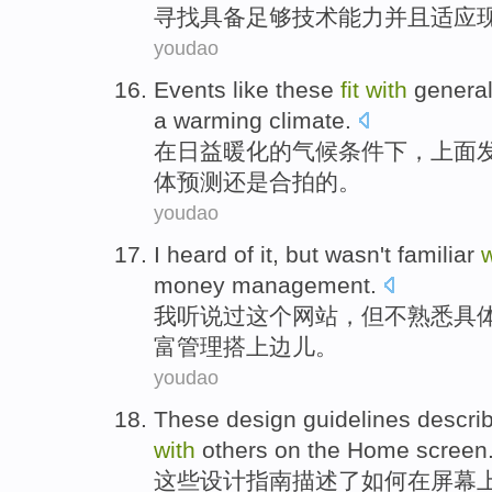
寻找
具备
足够
技术
能力并且
适应
youdao
Events
like these
fit
with
genera
a warming
climate
.
在
日益
暖化的气候条件下，上面
体
预测
还是合拍的。
youdao
I
heard of
it
,
but
wasn't
familiar
w
money
management
.
我
听说
过
这个
网站，
但
不
熟悉
具
富管理
搭上
边儿。
youdao
These
design
guidelines
descri
with
others
on the
Home screen
这些
设计
指南
描述了
如何
在
屏幕