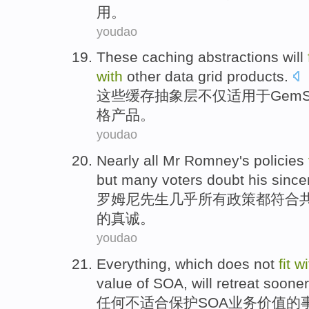
用。
youdao
These
caching
abstractions
will
with
other
data
grid
products
.
这些
缓存
抽象层不仅
适用
于GemS
格
产品
。
youdao
Nearly
all
Mr Romney
's
policies
but
many
voters
doubt
his
sincer
罗姆
尼先生
几乎
所有
政策
都
符合
的真诚。
youdao
Everything
, which
does not
fit
wi
value
of
SOA
,
will
retreat
sooner 
任何
不
适合
保护
SOA
业务
价值
的