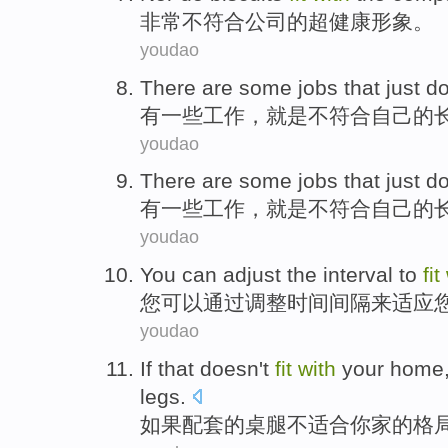
非常不
符合
公司
的
超
健康
形象
。
youdao
There are
some
jobs
that
just
do
有
一些
工作
，
就是
不
符合
自己
的
youdao
There are
some
jobs
that
just
do
有
一些
工作
，
就是
不
符合
自己
的
youdao
You
can
adjust
the
interval
to
fit
您
可以
通过
调整
时间间隔
来
适应
youdao
If
that
doesn't
fit
with
your home
legs
.
如果
配套的桌
腿
不
适合
你家
的格