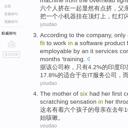
machine
from
the overhead light
全部
六个人
挤
在
一起显然
有点
挤，
父
音频例句
把
一
个小机器挂在顶灯上，红灯
视频例句
youdao
权威例句
According to
the
company
,
only
fit
to
work
in
a
software
product f
employable
by
an it
services
co
go
返回词典
top
months
'
training
.
据
该
公司
称，
只有
4.2%
的
印度
印
17.8%的适合
于在
IT
服务
公司，
youdao
The
mother
of
six
had her
first
c
scratching
sensation
in
her
thro
这
名有着
六个孩子
的
母亲
在
去年
始
咳嗽
。
youdao