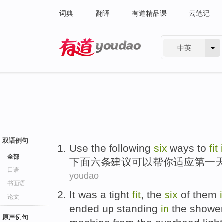
词典
翻译
有道精品课
云笔记
中英
有道 - 网易旗下搜索
双语例句
Use the following
six
ways
to
fit
全部
下面
六
条建议
可以帮
你
适应
第一
口语
youdao
书面语
It
was a tight
fit
, the
six
of them
论文
ended
up standing
in
the
showe
原声例句