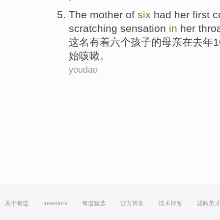
The
mother
of
six
had her
first
c
scratching
sensation
in
her
thro
这
名有着
六个孩子
的
母亲
在
去年
始
咳嗽
。
youdao
关于有道
Investors
有道智选
官方博客
技术博客
诚聘英