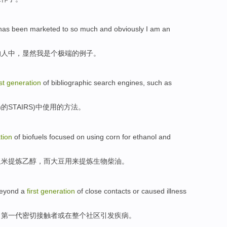
has been
marketed
to so
much
and
obviously
I
am
an
的人中
，
显然
我
是个
极端
的
例子
。
st
generation
of
bibliographic
search
engines
,
such as
m
的
STAIRS
)
中
使用
的
方法
。
tion
of biofuels
focused on
using
corn
for ethanol
and
玉米
提炼
乙醇，而大豆用来提炼生物柴油。
eyond
a
first
generation
of
close
contacts
or
caused
illness
出
第一
代
密切
接触者
或
在
整个
社区
引发
疾病
。