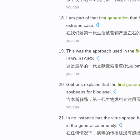
youdao
I
am part of
that
first
generation
that
extreme
case
.
在我们
这
第一
代生活
被
营销
严重左右
youdao
This
was
the
approach
used
in
the
fir
IBM
's
STAIRS
.
这
是
最早
的
一
代
文献
搜索
引擎
(
比如
ib
youdao
Gibbons
explains
that
the
first
genera
soybeans
for
biodiesel
.
吉本斯
解释
，
第一
代
生物
燃料
专注
用
youdao
In
no
instance
has the
virus
spread
b
in
the general
community
.
在
任何
情况下
，
病毒
的
传播还
没有超