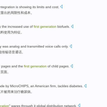
integration
is showing
its limits
and
cost
.
突显出的
局限性
和
成本。
y the
increased
use
of
first
generation
biofuels
.
燃料
使用
为特征
。
y
was
analog
and
transmitted
voice
calls
only
.
能
传输
语音
通话
。
l
pages
and
the
first
generation
of
child
pages.
子
页面。
ade
by
MicroCHIPS
, an
American
firm
,
tackles
diabetes
.
芯片
被
用来
治疗
糖尿病
。
ration
"
wares
through
it
global
distribution
network
.