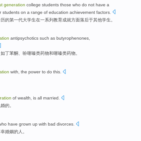
st
generation
college
students
those who
do not have
a
r
students
on
a
range
of
education
achievement
factors
.
学历
的
第一
代
大学生
在
一系列
教育
成就
方面
落后于
其他
学生
。
ation
antipsychotics
such as
butyrophenones,
，
如
丁苯酮、
吩
噻
嗪类药物
和
噻嗪类药物。
ation
with,
the
power
to do
this
.
ration
of
wealth
,
is all
married
.
已婚
的
。
who
have
grown up
with
bad divorces
.
不幸婚姻
的
人
。