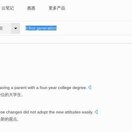
云笔记
惠惠
更多产品
英
aving a
parent
with a
four-year
college
degree
.
学位
的大学生。
ese
changes
did not
adopt
the
new
attitudes
easily
.
受
新的
观点
。