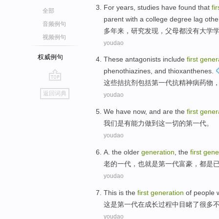
For years
,
studies
have found
that
fir
全部
parent
with a
college
degree
lag
othe
音频例句
多年
来，
研究
发现
，
父母
都
没有
大学
视频例句
youdao
权威例句
These
antagonists
include
first
gener
phenothiazines
,
and
thioxanthenes
.
这些
拮抗剂
包括
第一
代
抗精神病药物
go
返回词典
youdao
top
We
have now, and
are
the
first
gener
我们
是有
能力
做到
这
一切
的
第一
代
。
youdao
A. the
older
generation
,
the
first
gene
老的
一
代
，也就是
第一
代
富豪
，
都
是
youdao
This
is
the
first
generation
of
people 
这
是
第一
代
在
成长
过程中目睹了很多
youdao