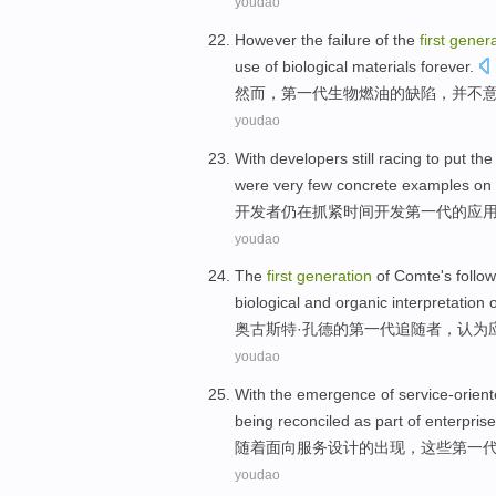
youdao
However
the failure
of
the
first
genera
use
of
biological materials forever.
然而
，
第一
代
生物
燃油
的
缺陷，并不
youdao
With
developers
still
racing to put
th
were
very few
concrete
examples
on 
开发者
仍
在
抓紧
时间开发
第一
代
的
应
youdao
The
first
generation
of
Comte
's
follo
biological
and
organic
interpretation
o
奥古斯特·
孔德
的
第一
代
追随者
，
认为
youdao
With
the
emergence
of
service-orien
being reconciled
as
part of
enterprise
随着
面向服务
设计
的
出现
，
这些
第一
youdao