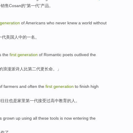
络
销售
Cosan
的“
第一
代
”
产品
。
generation
of
Americans
who never knew
a
world without
一
代
美国
人
中的
一名
。
s
the
first
generation
of
Romantic
poets
outlived
the
的
浪漫派
诗人
比
第二
代更长命。」
of
farmers
and
often
the
first
generation
to finish
high
们
往往
也是家里
第一
代
接受过高中教育的人。
as grown up
using
all these
tools
is now
entering the
工作
了。