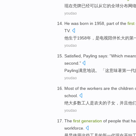
现在
壳牌
已经可以
从
它
的
全球
分布
网
youdao
He
was
born
in 1958, part
of
the
first
TV
.
他
生于
1958年，是电视陪伴长大
的
第
youdao
Satisfied
,
Payling
says
: “
Which
mean
second
.”
Payling
满意
地
说
。 「
这
意味
著
第一
代
youdao
Most
of the
workers
are
the
children
school.
绝大
多数
工人
是
农夫
的
子女
，
并且
他
youdao
The
first
generation
of
people that h
workforce
.
最早
使用
这些
工具
的
新一代
现在
开始