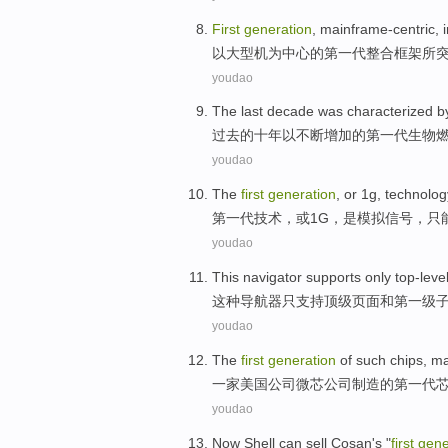
First
generation
,
mainframe-centric
,
以
大型机
为中心的
第一
代
整合
框架
所
youdao
The last
decade
was
characterized
b
过去
的
十
年以
不断增加
的
第一
代生物
youdao
The
first
generation
,
or
1
g
,
technolog
第一
代
技术
，
或
1
G
，
是
模拟信号
，
只
youdao
This
navigator
supports
only
top-leve
这种
导航器
只
支持
顶级
页面
和
第
一级
youdao
The
first
generation
of
such
chips
,
m
一家
美国
公司
微
芯公司
制造
的
第一
代
youdao
Now
Shell
can
sell
Cosan
's "
first
gene