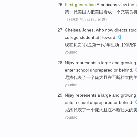
First-
generation
Americans
view the
第一代
美国
人
把
美国
看成
一个
充满
良
《柯林斯英汉双解大词典》
Chelsea
Jones
, who
now
directs
stud
college
student
at
Howard
.
现在
负责“
我
是
第一
代
”
学生
项目
的
切尔
youdao
Nijay
represents
a
large
and
growing
enter school
unprepared
or
behind
.
尼杰
代表了
一个
庞大
且
在不断壮大
的
youdao
Nijay
represents
a
large
and
growing
enter school
unprepared
or
behind
.
尼杰
代表了
一个
庞大
且
在不断壮大
的
youdao