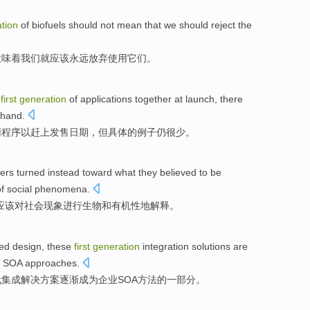
tion
of
biofuels
should
not
mean that
we
should
reject the
意味着
我们
就应该
永远
放弃
使用
它们。
e
first
generation
of
applications
together
at
launch
,
there
hand.
用程序
以
赶上
发售
日期，
但
具体
的
例子
仍
很少
。
wers
turned instead toward what
they believed
to be
f
social
phenomena
.
应该
对
社会现象进行
生物
和
有机
性地解释
。
ted
design
,
these
first
generation
integration
solutions
are
SOA
approaches
.
代
集成
解决方案
逐渐
成为
企业
SOA
方法
的
一部分
。