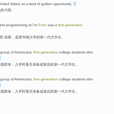
United
States
as
a
land
of
golden opportunity
.
机
的
大陆
。
ent
programming
at
I'm
First
,
was
a
first-
generation
西
·
琼斯
，
是
霍华德
大学
的第一代
大学生
。
group
of
Americans
:
first-
generation
college students
who
美国
群体
：
入学
时
毫无准备
或
落后
的
第一代
大学生
。
group
of
Americans
:
first-
generation
college students
who
美国
群体
：
入学
时
毫无准备
或
落后
的
第一代
大学生
。