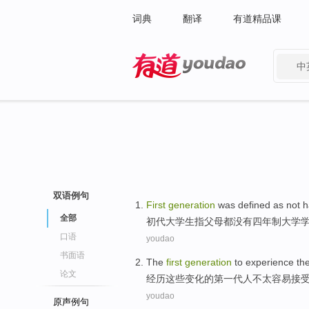
词典
翻译
有道精品课
中
有道 - 网易旗下搜索
双语例句
First
generation
was
defined as
not
h
全部
初
代
大学生
指
父母
都
没有
四
年制大学
口语
youdao
书面语
The
first
generation
to
experience
th
论文
经历
这些
变化
的
第
一代人
不
太容易
接
youdao
原声例句