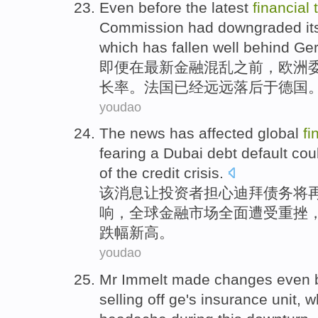
Even
before
the
latest
financial
Commission
had
downgraded it
which
has
fallen well
behind
Ge
即便
在
最新
金融
混乱
之前
，
欧洲
长率
。法国
已经
远远
落后
于德国
youdao
The
news
has
affected
global
fi
fearing
a
Dubai
debt
default
cou
of the
credit
crisis
.
该
消息
让投资者
担心
迪拜
债务
将
响，全球
金融
市场
全面遭受重挫，
跌幅新高。
youdao
Mr
Immelt
made
changes
even
selling off
ge
's
insurance
unit
,
w