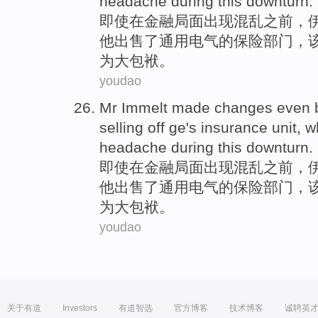
headache
during
this downturn
.
即使
在
金融
局面出现混乱
之前
，
他
出售
了
通用电气
的
保险
部门
，
为
大
包袱。
youdao
Mr
Immelt
made
changes
even
selling off
ge
's
insurance
unit
,
w
headache
during
this downturn
.
即使
在
金融
局面出现混乱
之前
，
他
出售
了
通用电气
的
保险
部门
，
为
大
包袱。
youdao
关于有道
Investors
有道智选
官方博客
技术博客
诚聘英