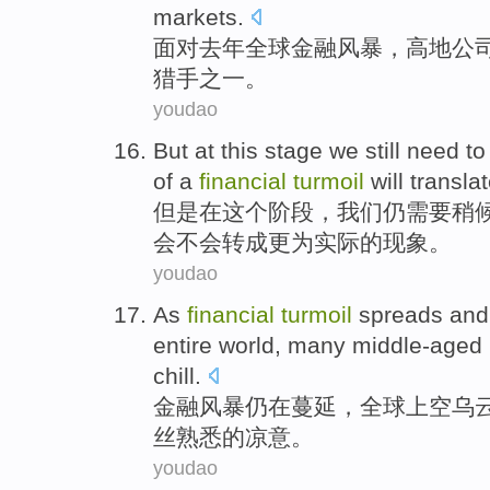
markets
.
面对
去年
全球
金融
风暴
，
高地公
猎手
之一。
youdao
But
at
this
stage
we
still
need to
of
a
financial
turmoil
will
transla
但是
在
这个
阶段
，
我们
仍
需要
稍
会
不会转成
更为
实际的现象。
youdao
As
financial
turmoil
spreads
an
entire
world
,
many
middle-aged
chill
.
金融
风暴
仍在蔓延
，
全球
上空
乌
丝
熟悉
的凉意。
youdao