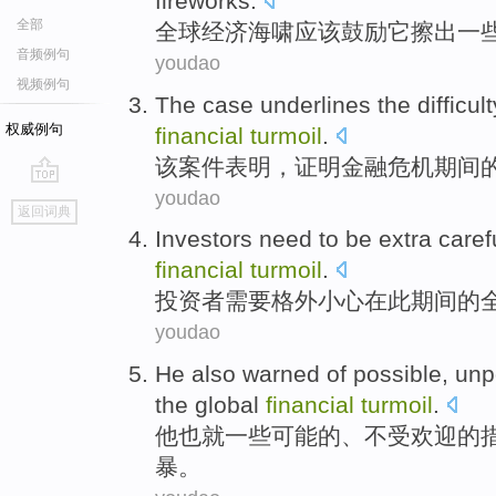
fireworks
.
全部
全球
经济
海啸
应该
鼓励
它
擦
出
一
音频例句
youdao
视频例句
The
case
underlines the
difficul
权威例句
financial
turmoil
.
该
案件
表明，
证明
金融
危机
期间
youdao
go
返回词典
top
Investors
need to
be extra
caref
financial
turmoil
.
投资者
需要
格外
小心
在
此
期间
的
youdao
He
also
warned
of
possible
,
unp
the global
financial
turmoil
.
他
也
就
一些可能
的
、
不受欢迎
的
暴
。