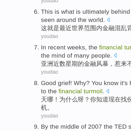
youdao
This
is what is
ultimately
behind
seen
around the
world
.
这
就是
最近
世界范围
内
金融
混乱
youdao
In
recent
weeks
,
the
financial
tu
the mind
of many
people
.
亚洲
近
数星期
的
金融
风暴
，惹来
youdao
Good grief
!
Why
?
You
know
it's
to the
financial
turmoil
.
天
哪！
为什么
呀？
你
知道
现在
找
机。
youdao
By
the
middle
of
2007 the
TED