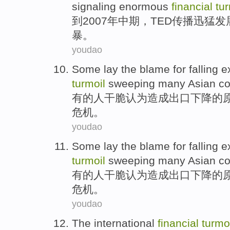
signaling
enormous
financial
tur
到
2007年
中期
，
TED
传播
迅猛
发
暴
。
youdao
Some
lay the
blame for
falling
e
turmoil
sweeping
many
Asian
co
有的
人干脆认为造成
出口
下降
的
危机
。
youdao
Some
lay the
blame for
falling
e
turmoil
sweeping
many
Asian
co
有的
人干脆认为造成
出口
下降
的
危机
。
youdao
The international
financial
turmo