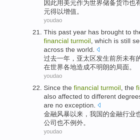
因此
用
美元
作为
世界
储备
货币
也
元得以增值。
youdao
This
past
year
has brought to th
financial
turmoil
,
which is still
se
across the
world
.
过去
一年
，亚太区发生
前所未有
在
世界各地
造成
不
明朗
的局面。
youdao
Since
the
financial
turmoil
,
the
f
also
affected to
different
degree
are
no
exception
.
金融
风暴
以来
，
我国的
金融
行业
公司
也
不
例外
。
youdao