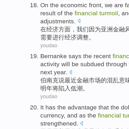
On the
economic
front
,
we
are f
result
of the
financial
turmoil
,
an
adjustments.
在
经济
方面
，
我们
因为
亚洲
金融
需要
进行
经济调整。
youdao
Bernanke
says
the
recent
financ
activity
will be
subdued through
next year
.
伯南克
说
最近
金融
市场
的
混乱
意
明年
将
陷入
低潮
。
youdao
It
has
the
advantage
that the
dol
currency
,
and
as the
financial
tu
strengthened.