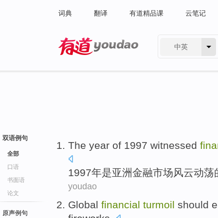
词典
翻译
有道精品课
云笔记
中英
有道 - 网易旗下搜索
双语例句
The
year
of
1997 witnessed
fina
全部
口语
1997
年
是
亚洲
金融
市场风云动荡
书面语
youdao
论文
Global
financial
turmoil
should
e
原声例句