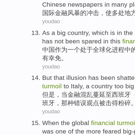
Chinese
newspapers
in
many
p
国际
金融
风暴
的
冲击
，使
多
处地
youdao
As
a
big country
, which is in the
has not
been spared
in
this
fina
中国
作为
一个
处于全球化
进程
中
有
幸免
。
youdao
But
that illusion has
been
shatte
turmoil
to
Italy
, a
country
too
big
但是
，当
金融
混乱
蔓延至
西班牙
班牙
，那种错误观点
被
击得
粉碎
youdao
When
the global
financial
turmoi
was
one of
the
more feared
big