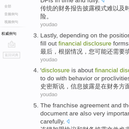
DFIs
in time and
fully
.
全部
传统
的
财务
报告披露
模式难以及
音频例句
险
。
视频例句
youdao
权威例句
Lastly
,
depending on
the
positio
fill out
financial
disclosure
forms
最后
，
根据
情况
，
您
可能
还
需要
go
返回词典
top
youdao
'
disclosure
is
about
financial
dis
to do
with
behavior
or
proclivitie
史密斯
说
，信息
披露
是
在
财务
方
youdao
The franchise
agreement
and
t
document
are also
very
importa
carefully
.