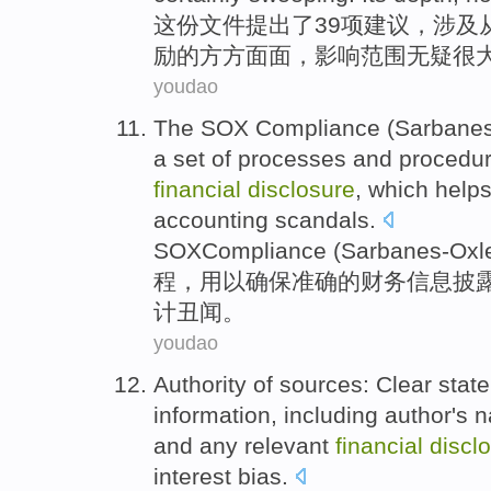
这份
文件提出了39项
建议
，
涉及
励
的
方方面面，影响
范围
无疑
很
youdao
The SOX
Compliance
(
Sarbanes
a
set of
processes
and
procedur
financial
disclosure
,
which
help
accounting
scandals
.
SOX
Compliance
(
Sarbanes
-Oxl
程
，
用以
确保
准确
的
财务
信息披
计
丑闻。
youdao
Authority
of
sources
:
Clear
stat
information
,
including
author's
n
and
any
relevant
financial
discl
interest
bias.