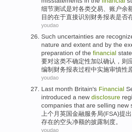
misstatements in the
financial
s
细节
测试
是
对
各类
交易
、
账户
余
目的
在于
直接识别
财务
报表
是否
youdao
Such uncertainties
are recogniz
nature
and
extent
and
by the ex
preparation
of
the
financial
stat
要对这
类
不确定性
加以
确认，
则
编制
财务报表过程中实施
审慎
性
youdao
Last month
Britain's
Financial
Se
introduced
a
new
disclosure
reg
companies
that
are
selling
new 
上个月
英国
金融
服务局
(
FSA
)
提出
存在的
空头
净额的
披露
制度
。
youdao