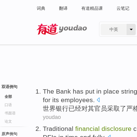
词典
翻译
有道精品课
云笔记
中英
有道 - 网易旗下搜索
双语例句
The Bank
has
put in place
strin
全部
for
its
employees.
口语
世界
银行
已经
对其
官员采取了严
书面语
youdao
论文
Traditional
financial
disclosure
c
原声例句