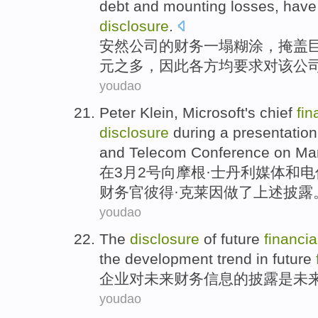
debt
and
mounting
losses
, hav
disclosure
.
安然
公司的
财务
一塌糊涂
，
掩盖
元之
多，因此各方均
要求
对
该公
youdao
Peter
Klein
,
Microsoft
's chief
fin
disclosure
during
a
presentation
and
Telecom
Conference
on
Ma
在
3月
2号
向
摩根
·士丹利
媒体
和
电
财务
官
彼得
·
克莱因
做了
上述
披露
youdao
The
disclosure
of
future
financia
the
development
trend
in future
企业
对
未来
财务
信息
的
披露
是
未
youdao