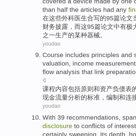
covered
a
device
made by
one
than
half
the
articles
had any
fi
在
这些
外科医生
合写
的
95篇
论文
财务
披露，
而
这95篇论文中有极
之一
生产
的
某种
器械
。
youdao
Course
includes
principles
and
valuation
,
income
measurement
flow
analysis
that
link
preparati
课程
内容包括
原则
和
资产
负债表
现金
流量
分析
的
标准
，
编制
和
连
youdao
With 39
recommendations
,
span
disclosure
to
conflicts
of
interes
certainly
sweeping
.
Its depth
,
ho