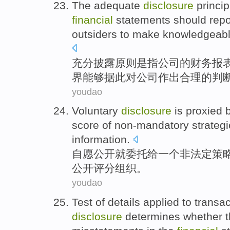
The
adequate
disclosure
princip
financial
statements
should
repo
outsiders
to
make
knowledgeab
充分
披露
原则
是
指
公司
的
财务
报
界
能够据此
对
公司作出合理的
判
youdao
Voluntary
disclosure
is proxied
score
of
non-mandatory
strategi
information
.
自愿
公开
就
委托给
一个
非法定
策
公开
评分
组织。
youdao
Test
of
details
applied
to
transac
disclosure
determines
whether