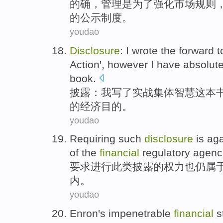
的确
，
管理
是
为了
强化
市场
规则
的
公示
制度
。
youdao
Disclosure
:
I
wrote
the forward
to
Action',
however
I have
absolute
book
.
披露
：
我
写
了
实战集体
智慧
这本
的
经济
目的。
youdao
Requiring
such
disclosure
is
ag
of
the
financial
regulatory
agenc
要求进行
此类
披露
的
权力
也
仍属
内
。
youdao
Enron
's
impenetrable
financial
s