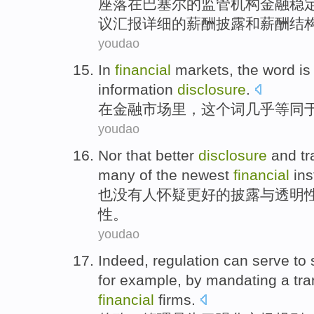
座落在
巴塞尔
的
监管机构
金融
稳
议
汇报
详细
的
薪酬
披露
和
薪酬
结
youdao
In
financial
markets
,
the word
i
information
disclosure
.
在
金融
市场
里，
这个
词
几乎
等同
youdao
Nor
that
better
disclosure
and
t
many
of the
newest
financial
in
也没有
人怀疑
更好
的
披露
与
透明
性
。
youdao
Indeed
,
regulation
can serve
to
for example
,
by mandating a
tr
financial
firms
.