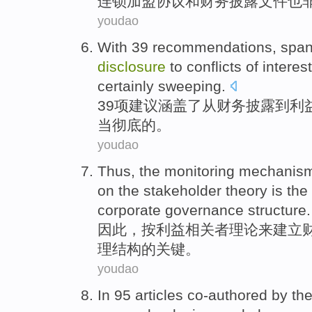
连锁
加盟
协议
和
财务
披露
文件
也
youdao
With 39
recommendations
,
span
disclosure
to
conflicts
of interes
certainly
sweeping
.
39
项建议
涵盖了
从
财务
披露
到
利
当
彻底
的。
youdao
Thus
, the
monitoring
mechanis
on
the
stakeholder
theory
is
the
corporate
governance
structure
.
因此
，
按利益相关者
理论
来
建立
理
结构
的
关键
。
youdao
In
95
articles
co-authored
by
th