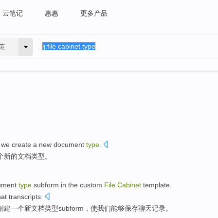
云笔记
惠惠
更多产品
英
, we
create
a
new document
type
.
个
新的文档类型。
ument
type
subform
in
the
custom
File
Cabinet
template
.
hat
transcripts
.
创建
一个
新
文档
类型
subform
，
使
我们
能够
保存
聊天
记录
。