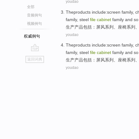
youdao
全部
Theproducts
include
:
screen
family
,
c
音频例句
family
, steel
file
cabinet
family
and so
视频例句
生产
产品
包括
：
屏风
系列
、
座椅
系列
youdao
权威例句
Theproducts
include
:
screen
family
,
c
family
, steel
file
cabinet
family
and so
go
返回词典
生产
产品
包括
：
屏风
系列
、
座椅
系列
top
youdao