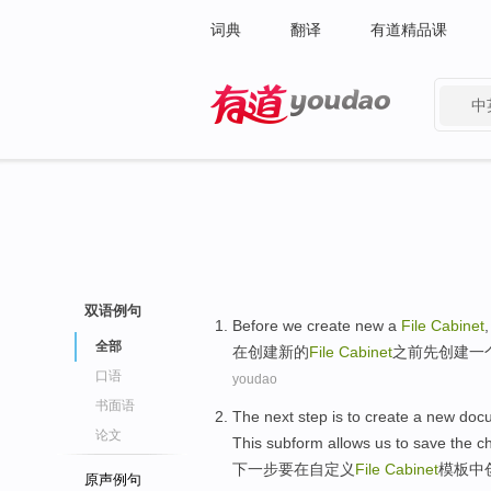
词典
翻译
有道精品课
中
有道 - 网易旗下搜索
双语例句
Before
we
create
new
a
File
Cabinet
全部
在
创建
新的
File
Cabinet
之前
先创建
一
口语
youdao
书面语
The next step
is
to
create
a
new
doc
论文
This subform
allows
us
to
save
the
c
下一步
要
在
自定义
File
Cabinet
模板
中
原声例句