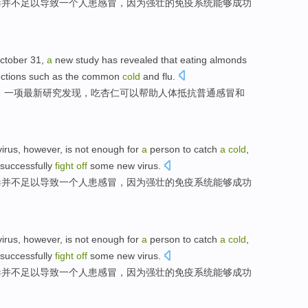
毒
并不
足以
导致一个
人
患感冒，
因为
强壮的
免疫
系统
能够
成功
ctober
31
,
a
new
study
has revealed
that
eating
almonds
ections such as
the
common
cold
and
flu
.
，
一项
最新
研究
发现
，
吃
杏仁
可以
帮助
人体
抵抗
普通
感冒
和
virus
,
however
,
is not
enough for
a
person to catch
a
cold
,
successfully
fight
off
some
new
virus
.
毒
并不
足以
导致一个
人
患感冒，
因为
强壮
的
免疫
系统
能够
成功
virus
,
however
,
is not
enough for
a
person to catch
a
cold
,
successfully
fight
off
some
new
virus
.
毒
并不
足以
导致一个
人
患感冒，
因为
强壮
的
免疫
系统
能够
成功