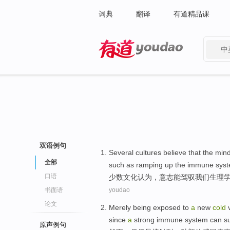
词典
翻译
有道精品课
中
有道 - 网易旗下搜索
双语例句
Several
cultures
believe
that the
min
全部
such as
ramping
up
the immune
sys
口语
少数
文化
认为
，
意志
能
驾驭
我们
生理
书面语
youdao
论文
Merely
being
exposed
to
a
new
cold
since
a
strong
immune
system
can
s
原声例句