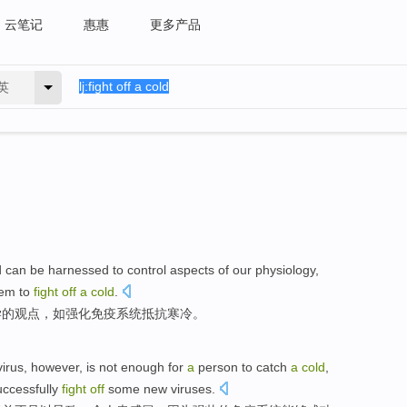
云笔记
惠惠
更多产品
英
d
can be
harnessed
to control aspects
of
our
physiology
,
tem
to
fight
off
a
cold
.
学
的
观点，
如
强化
免疫
系统
抵抗
寒冷
。
virus
,
however
,
is not
enough for
a
person to catch
a
cold
,
uccessfully
fight
off
some
new
viruses
.