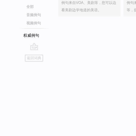
例句来自VOA、美剧等，您可以边
例句
全部
看美剧边学地道的美语。
等，
音频例句
视频例句
权威例句
go
返回词典
top