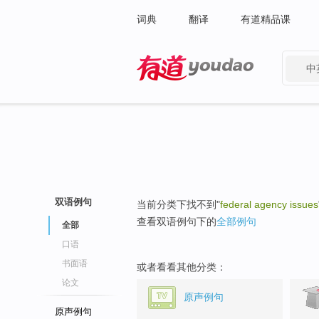
词典
翻译
有道精品课
中
有道 - 网易旗下搜索
双语例句
当前分类下找不到"
federal agency issues
查看双语例句下的
全部例句
全部
口语
书面语
或者看看其他分类：
论文
原声例句
原声例句