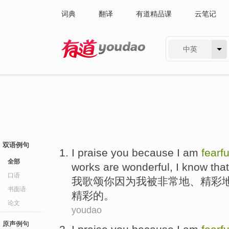
词典
翻译
有道精品课
云笔记
中英
有道 - 网易旗下搜索
双语例句
I
praise
you
because
I
am
fearfu
全部
works
are
wonderful
,
I
know that 
口语
我
歌颂
你
因为
我
被
非常地、
精彩
书面语
精彩
的。
论文
youdao
原声例句