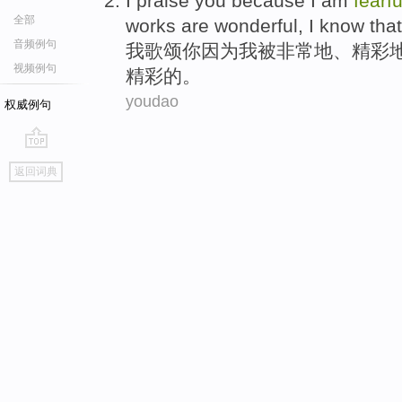
I
praise
you
because
I
am
fearfu
全部
works
are
wonderful
,
I
know that 
音频例句
我
歌颂
你
因为
我
被
非常地、
精彩
视频例句
精彩
的。
youdao
权威例句
go
返回词典
top