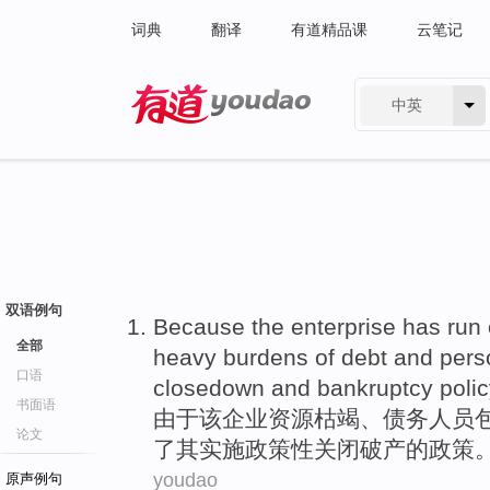
词典
翻译
有道精品课
云笔记
中英
有道 - 网易旗下搜索
双语例句
Because
the
enterprise
has run 
全部
heavy burdens
of
debt
and
pers
口语
closedown
and
bankruptcy
poli
书面语
由于
该
企业
资源
枯竭、
债务
人员
论文
了
其
实施政策性关闭
破产
的政策
youdao
原声例句