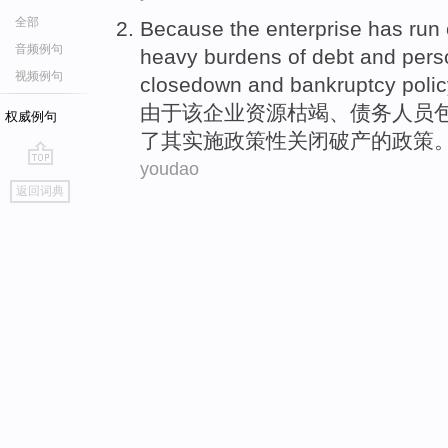
全部
Because
the
enterprise
has run 
音频例句
heavy burdens
of
debt
and
pers
视频例句
closedown
and
bankruptcy
poli
由于
该
企业
资源
枯竭、
债务
人员
权威例句
了
其
实施政策性关闭
破产
的政策
youdao
go
返回词典
top