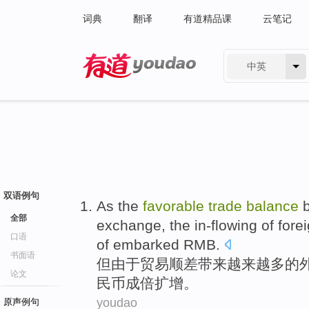
词典
翻译
有道精品课
云笔记
中英
有道 - 网易旗下搜索
双语例句
As the
favorable
trade
balance
全部
exchange
,
the
in-flowing
of
fore
口语
of
embarked
RMB
.
书面语
但
由于
贸易
顺差
带来
越来越
多
的
论文
民币成倍
扩增
。
youdao
原声例句