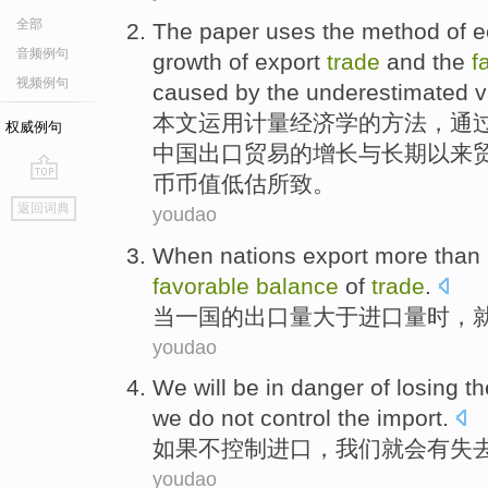
全部
The paper
uses
the
method
of
e
音频例句
growth
of
export
trade
and
the
f
视频例句
caused by
the
underestimated
v
本文
运用
计量
经济学
的
方法
，
通
权威例句
中国出口
贸易
的
增长
与
长期以来
币币值
低估
所致。
go
返回词典
youdao
top
When
nations
export
more than
favorable
balance
of
trade
.
当
一国
的
出口量
大于
进口量
时，
youdao
We will
be
in
danger
of
losing
t
we
do not
control
the
import
.
如果
不
控制
进口，
我们
就
会
有
失
youdao