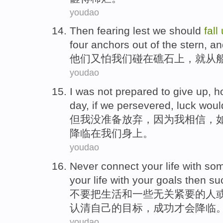
youdao
Then fearing
lest
we
should
fall
four
anchors out
of the
stern
, an
他们
又
怕
我们
碰
在礁石
上，
就
从
youdao
I
was not
prepared to
give up
,
h
day
,
if
we persevered
,
luck
woul
但
我
没
准备
放弃
，
因为
我
相信
，
降临
在
我们
身上。
youdao
Never
connect
your
life
with
so
your
life
with
your
goals
then su
不要
把
生活
和
一些
无关
紧要
的人
认清自己
的
目标
，成功
才
会
降临
youdao