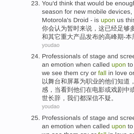
You
'd
think that
would be
enoug
season
for
new mobile
devices
,
Motorola
's
Droid
- is
upon
us
th
你
会
认为
暂时
来说
，这
已经足够
和
其它
重大
产品发布
的
高峰期
-
本
youdao
Professionals
of
stage
and
scre
an emotion
when
called
upon
to
we
see
them
cry
or
fall
in
love
o
以
舞台
和
屏幕
为
职业
的
他们
知道
感
，
当
看到
他们
在
电影
或
戏剧中
世长辞，
我们
都
深信不疑。
youdao
Professionals
of
stage
and
scre
an emotion
when
called
upon
to