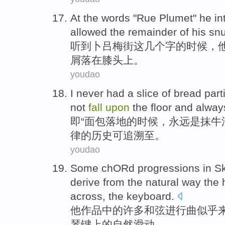
At
the
words
"
Rue
Plumet"
he
in
allowed
the remainder
of
his
snu
听到卜吕梅
街
这
几个
字
的
时候，
屑
落
在
膝头上
。
youdao
I never had a slice
of
bread
part
not
fall
upon
the
floor and
alway
即“
面包
落地
的
时候，
永远
是
抹
牛
律
的
历史可追溯至。
youdao
Some
chORd
progressions
in
Sk
derive from
the
natural
way the
across, the keyboard.
他
作品
中的
许多和弦进行曲
似乎
琴键
上
的自然滑动。