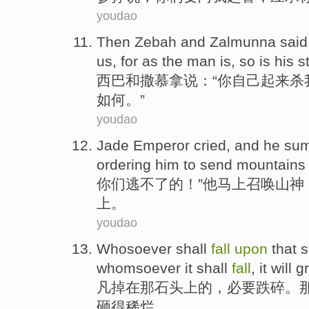
youdao
Then Zebah
and
Zalmunna
said
us
,
for as
the
man
is
, so is his
s
西
巴
和
撒
慕
拿
说
：“
你自己
起来杀
如何。”
youdao
Jade Emperor cried, and
he
su
ordering
him
to send
mountains
你们逃不了的！”
他
马上
召唤
山神
上
。
youdao
Whosoever shall
fall
upon
that
s
whomsoever
it
shall
fall
,
it will
g
凡
掉
在
那
石头
上
的，必要跌
碎
。
砸得稀烂。