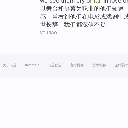
we
see
them
cry
or
fall
in
love
o
以
舞台
和
屏幕
为
职业
的
他们
知道
感
，
当
看到
他们
在
电影
或
戏剧中
世长辞，
我们
都
深信不疑。
youdao
关于有道
Investors
有道智选
官方博客
技术博客
诚聘英