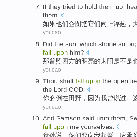
If
they
tried to
hold
them
up
,
he
them
.
如果
他们
企图
把
它们
向上
浮起，
youdao
Did
the sun
, which
shone
so
bri
fall
upon
him
?
那
普照
四方的
明亮
的
太阳
是不是
youdao
Thou shalt
fall
upon
the
open fie
the Lord GOD
.
你
必
倒
在
田野
，
因为
我
曾
说
过。
youdao
And Samson
said
unto
them,
Sw
fall
upon
me
yourselves.
参
孙
说
，
你们
要
向
我
起誓
，应承