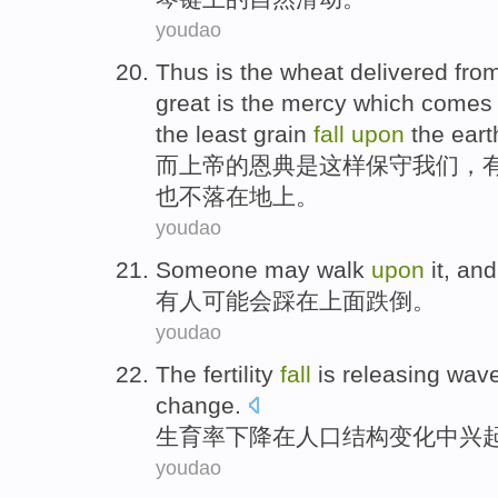
youdao
Thus
is
the
wheat delivered fro
great
is
the mercy which comes
the least
grain
fall
upon
the
eart
而上帝
的
恩典
是
这样
保守
我们
，
也
不
落
在
地上
。
youdao
Someone
may
walk
upon
it, an
有人
可能会
踩
在上面跌倒。
youdao
The fertility
fall
is releasing wav
change
.
生育率
下降
在
人口
结构
变化
中
兴
youdao