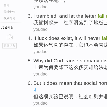
我
跌落
在
地上
。
全部
youdao
音频例句
I
trembled
, and let the letter
fall
视频例句
我
颤抖
起来，红字
滑落到了
地板
权威例句
youdao
If
luck
does
exist
,
it
will never
fa
go
如果
运气
真的
存在
，
它
也
不会
青
返回词典
top
youdao
Why did
God
cause
so
many
di
上帝
为何
要
降下
这么
多
灾难
给法
youdao
But
it does
mean
that
social
nor
但
这项
实验已
说明
，
社会
准则
并
youdao