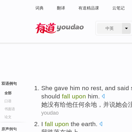
词典
翻译
有道精品课
云笔记
中英
有道 - 网易旗下搜索
双语例句
She
gave
him
no
rest
,
and
said
全部
should
fall
upon
him.
口语
她
没有给
他
任何
余地
，
并
说
她
会
书面语
youdao
论文
I
fall
upon
the earth
.
原声例句