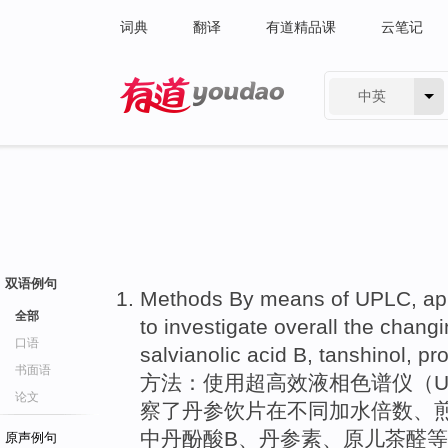
词典
翻译
有道精品课
云笔记
中英
有道 - 网易旗下搜索
双语例句
Methods
By means
of
UPLC,
ap
全部
to
investigate
overall the
changi
口语
salvianolic
acid
B
,
tanshinol
, pr
书面语
方法
：使用超高效液相色谱仪（
U
论文
察
了丹参饮片
在
不同加水倍数、
中丹
酚
酸
B
、
丹参素
、原儿茶醛
等
原声例句