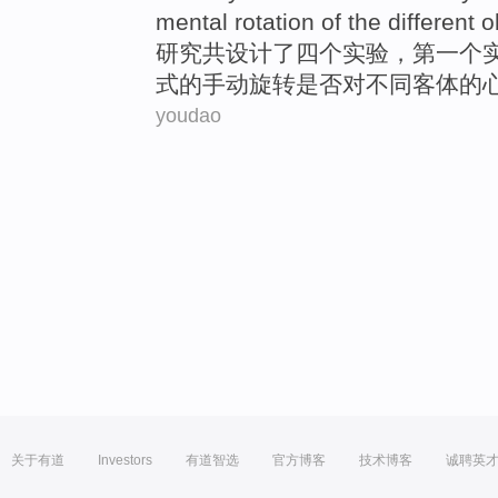
mental
rotation
of
the
different
o
研究
共
设计
了四个
实验
，
第一
个
式
的
手动
旋转
是否
对
不同
客体
的
youdao
关于有道
Investors
有道智选
官方博客
技术博客
诚聘英