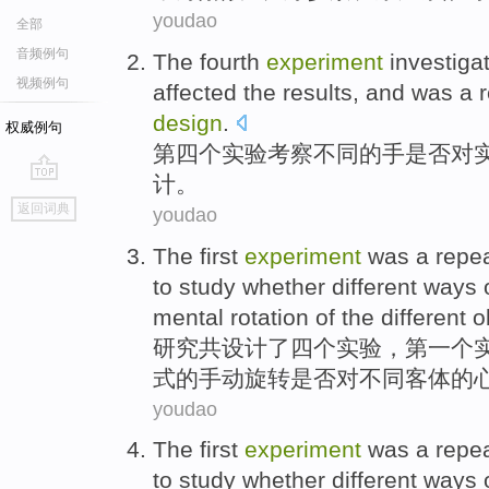
youdao
全部
音频例句
The fourth
experiment
investiga
视频例句
affected
the
results
, and
was
a 
design
.
权威例句
第四
个
实验
考察
不同
的
手
是否
对
计
。
go
返回词典
youdao
top
The first
experiment
was
a
repe
to
study
whether
different
ways
mental
rotation
of
the
different
o
研究
共
设计
了四个
实验
，
第一
个
式
的
手动
旋转
是否
对
不同
客体
的
youdao
The first
experiment
was
a
repe
to
study
whether
different
ways