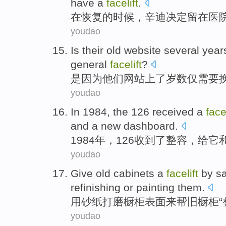
have
a
facelift
.
在
恢复
的时候，
辛迪
决定
留在
医
youdao
Is
their
old
website
several
year
general
facelift
?
是因为
他们
网站上
了岁数
仅
需要
youdao
In 1984, the 126
received
a
facel
and
a
new
dashboard
.
1984年，126
收到
了
整容
，
给
它
youdao
Give
old
cabinets
a
facelift
by
s
refinishing
or
painting
them.
用
砂纸
打磨
橱柜
表面
来帮
旧
橱柜“
youdao