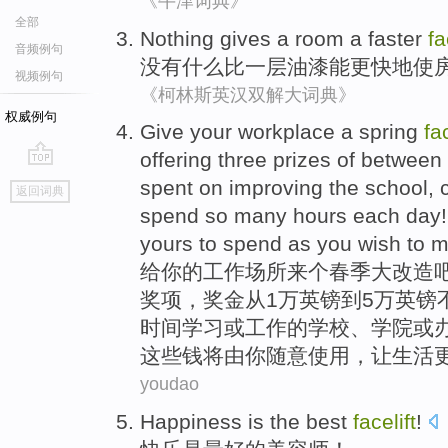
《牛津词典》
全部
Nothing
gives
a
room
a
faster
fa
音频例句
没有什么
比
一
层油漆
能
更快地
使
视频例句
《柯林斯英汉双解大词典》
权威例句
G
ive your workplace a spring
fac
offering three prizes of betwee
go
spent on improving the school, c
返回词典
top
spend so many hours each day! I
yours to spend as you wish to m
给
你的工作场所来个春季大改造
奖项，奖金从1万英镑到5万英镑
时间学习或工作的学校、学院或
这些钱将由你随意使用，让生活
youdao
Happiness
is
the
best
facelift
!