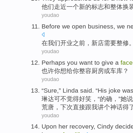
他们
走近
一
个
新的
标志
和
整体
换
youdao
Before
we
open business
, we
ne
在
我们
开业
之前
，新店
需要
整修
youdao
Perhaps
you
want to
give
a
facel
也许
你
想
给
你
整容
厨房
或
车库
？
youdao
“
Sure
,”
Linda
said
. “
His
joke
was
琳达
可不觉得
好笑
，“
的确
，”她
说
荒唐，下次直接跟我讲个神话得了
youdao
Upon
her
recovery
,
Cindy
decide