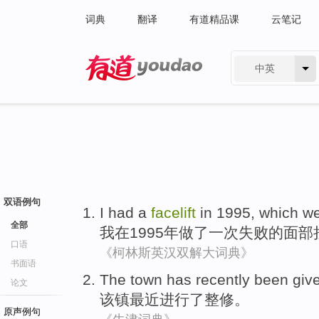
词典
翻译
有道精品课
云笔记
中英
有道 - 网易旗下搜索
双语例句
I
had
a
facelift
in
1995, which we
全部
我
在
1995年
做
了一
次失败的
面部
口语
《柯林斯英汉双解大词典》
书面语
The town
has recently
been giv
论文
该镇
最近
进行
了整修。
原声例句