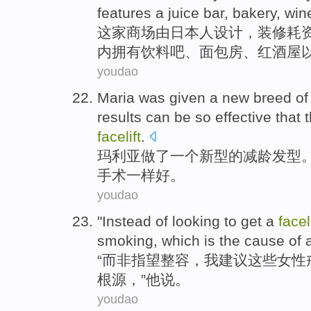
features a
juice
bar
,
bakery
,
win
这家
商场
由
日本人
设计
，装修耗资
内
拥有
饮料
吧
、
面包房
、
红酒
屋
youdao
Maria
was given
a
new
breed
of
results
can
be
so
effective
that
facelift
.
玛利亚
做了
一个
新型
的
减龄
发型
手术
一样
好
。
youdao
"
Instead
of looking to
get a
facel
smoking
,
which
is
the
cause
of
“
而
非指望
整容
，
我
建议
这些
女性
根源，”他说。
youdao