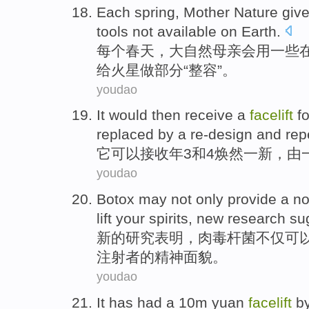
Each
spring
,
Mother
Nature
giv
tools
not available
on
Earth
.
每个
春天
，
大自然
母亲
会
用
一些
给
火星
做
部分
“
整容
”。
youdao
It
would then
receive
a
facelift
fo
replaced
by
a
re-design
and
rep
它
可以
接收
年
3
和
4
焕然
一新
，
由
youdao
Botox
may
not only
provide
a
no
lift
your
spirits
,
new
research
su
新的
研究
表明
，
肉毒杆菌
不仅
可
注射者的
精神
面貌。
youdao
It has
had
a 10m
yuan
facelift
b