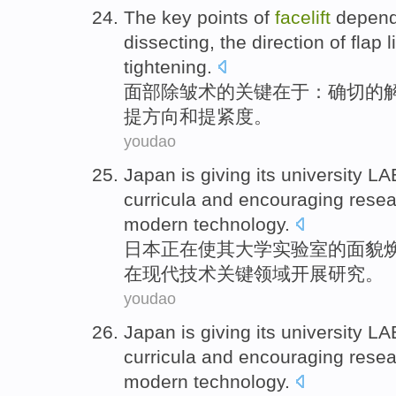
The
key
points
of
facelift
depend
dissecting
, the
direction
of flap
l
tightening
.
面部除
皱
术
的
关键
在于
：确切
的
提
方向
和提
紧度
。
youdao
Japan
is
giving
its
university
LA
curricula
and
encouraging
resea
modern
technology
.
日本
正在
使
其
大学
实验室
的
面貌
在
现代
技术
关键领域开展
研究
。
youdao
Japan
is
giving
its
university
LA
curricula
and
encouraging
resea
modern
technology
.