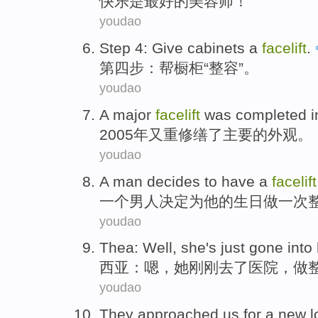
快乐
是
最好
的
美容师
！
youdao
Step
4
:
Give
cabinets a
facelift
.
第四
步
：
帮
橱柜
“
整容
”。
youdao
A
major
facelift
was completed i
2005年又重
修缮
了
主要
的外观。
youdao
A
man
decides to
have
a
facelift
一
个
男人
决定
为
他
的
生日
做
一
次
youdao
Thea
:
Well
,
she
's just
gone into
西亚
：
嗯
，
她
刚刚
去
了
医院
，做
youdao
They
approached us
for a
new
l