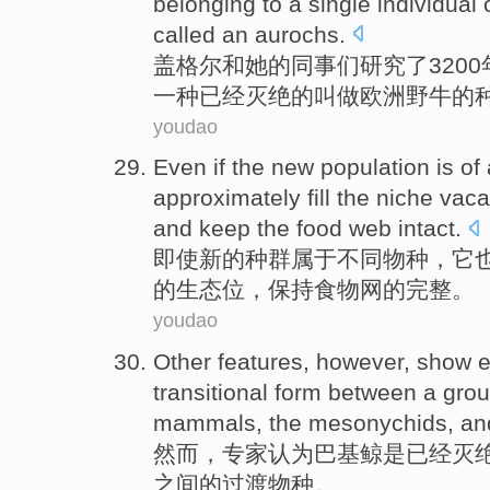
belonging to
a single individual
called
an
aurochs
.
盖
格尔
和
她
的
同事
们研究了3200
一种
已经灭绝
的
叫做
欧洲野牛
的
youdao
Even if
the
new
population
is
of
approximately
fill
the
niche
vaca
and
keep
the
food
web
intact
.
即使
新的
种群
属于
不同
物种
，
它
的
生态位，
保持
食物
网
的
完整
。
youdao
Other features,
however
, show
e
transitional form
between
a
gro
mammals
,
the mesonychids
,
an
然而
，
专家
认为
巴
基
鲸
是
已经灭
之间
的
过渡
物种。