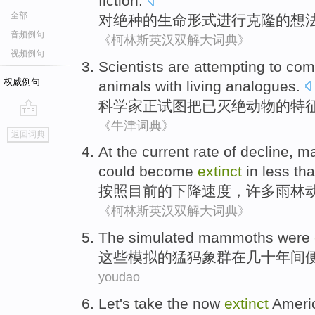
fiction
.
全部
对
绝种
的
生命
形式
进行
克隆的
想
音频例句
《柯林斯英汉双解大词典》
视频例句
Scientists
are attempting
to
com
权威例句
animals
with
living analogues
.
科学家
正
试图把
已灭绝
动物
的
特
《牛津词典》
go
返回词典
top
At
the current
rate
of
decline
,
m
could become
extinct
in
less th
按照
目前
的
下降
速度
，
许多
雨林
《柯林斯英汉双解大词典》
The
simulated
mammoths were
这些
模拟
的
猛犸象
群
在
几十年间
youdao
Let
's
take the
now
extinct
Ameri