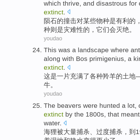
which
thrive
,
and
disastrous
for
extinct
.
陨石
的
撞击
对
某些
物种
是
有利
的
种
则是灾难性
的，它们会
灭绝
。
youdao
This
was
a
landscape where
an
along with Bos
primigenius
,
a
ki
extinct
.
这
是
一
片充满了
各种
羚羊
的
土地
牛
。
youdao
The beavers
were hunted
a lot
,
extinct
by
the
1800
s
,
that
meant
water
.
海狸
被
大量
捕杀
、过度捕杀，到1