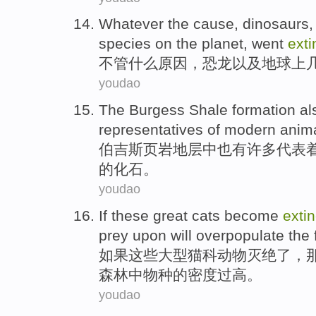
Whatever
the cause
,
dinosaurs
species
on
the planet
,
went
exti
不管什么
原因
，
恐龙
以及
地球
上
youdao
The Burgess
Shale
formation
al
representatives
of
modern
anim
伯
吉斯
页岩
地层
中
也
有
许多
代表
的
化石
。
youdao
If
these
great
cats
become
extin
prey upon
will
overpopulate the
如果
这些
大型
猫科
动物
灭绝
了，
森林中
物种的密度过高。
youdao