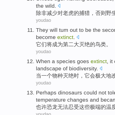
the
wild
.
除非
减少对
老虎
的
捕猎
，否则野
youdao
They
will
tum out
to be
the seco
become
extinct
.
它们
将
成为
第二
大
灭绝
的
鸟类
。
youdao
When
a
species
goes
extinct
,
it
landscape
of
biodiversity
.
当
一个
物种
灭绝
时，
它
会极大地
youdao
Perhaps
dinosaurs
could not
tol
temperature
changes
and beca
也许
恐龙
无法
忍受
这些
极端
的
温
youdao