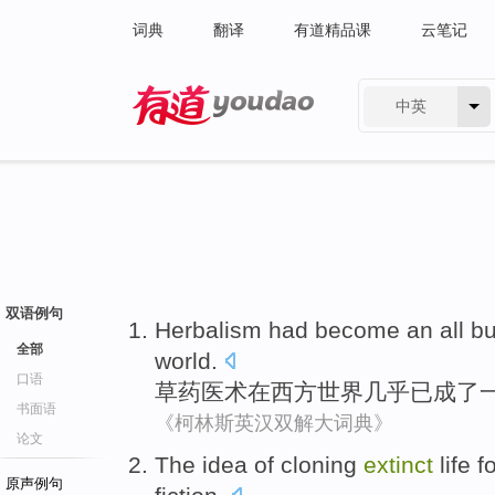
词典
翻译
有道精品课
云笔记
中英
有道 - 网易旗下搜索
双语例句
Herbalism
had
become
an
all b
全部
world
.
口语
草药
医术
在
西方
世界
几乎
已
成了
书面语
《柯林斯英汉双解大词典》
论文
The
idea
of cloning
extinct
life
f
原声例句