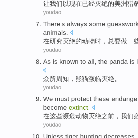
让
我们
以
现在
已经灭绝
的
美洲
猎
youdao
There
's always
some
guesswor
animals
.
在
研究
灭绝
的
动物
时，
总
要做
一
youdao
As is known to all
,
the panda
is 
众所周知
，
熊猫
濒临灭绝
。
youdao
We
must
protect
these
endange
become
extinct
.
在
这些
濒危
动物
灭绝
之前
，
我们
youdao
Unless
tiger
hunting decreases