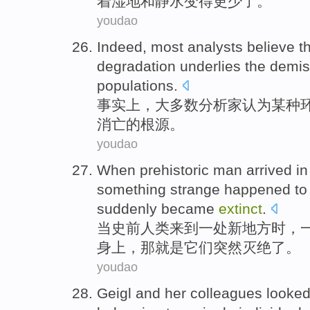
着
湿地和静
水
变得更少了
。
youdao
Indeed
,
most
analysts
believe t
degradation
underlies
the
demi
populations
.
事实上
，
大多数
分析家
认为
某种
消亡
的
根源
。
youdao
When
prehistoric
man
arrived
i
something
strange
happened
to
suddenly
became
extinct
.
当
史前
人类
来到一
处
新
地方时，
身上
，那就是
它们
突然
灭绝
了。
youdao
Geigl
and
her
colleagues looke