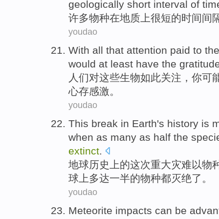
geologically
short
interval
of
tim
许多
物种
在
地质上
很短
的
时间
间
youdao
With
all that
attention paid
to
th
would
at least
have
the
gratitud
人们
对
这些
生物
如此
关注
，
你
可
心存感激
。
youdao
This break in
Earth
's
history
is 
when
as many as
half
the
speci
extinct
.
地球
历史上
的这次重大灾难以
物
球
上
多达
一半
的
物种
都灭绝了。
youdao
Meteorite
impacts can
be
advan