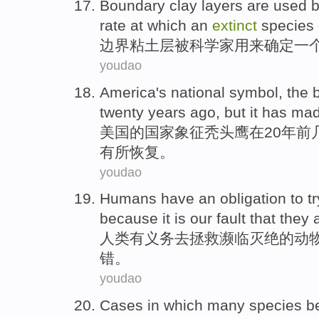
Boundary
clay
layers
are
used
rate at
which
an
extinct
species
边界
粘土
层
被
科学家
用来
确定
一
youdao
America
's
national
symbol
, the
twenty
years ago
,
but
it
has ma
美国
的
国家
象征
秃头
鹰
在20
年前
有所
恢复。
youdao
Humans
have
an obligation
to tr
because
it
is
our
fault
that
they
人类
有
义务
去
拯救
濒临灭绝
的
动
错
。
youdao
Cases
in
which
many
species
b