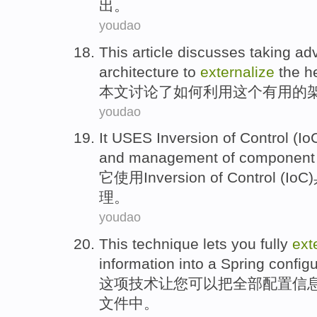
出。
youdao
This article
discusses
taking ad
architecture
to
externalize
the
h
本文
讨论了
如何
利用
这个
有用
的
youdao
It
USES
Inversion
of Control (
Io
and
management
of
component
它
使用
Inversion
of Control (
IoC
)
理
。
youdao
This
technique
lets
you
fully
ext
information
into a
Spring
configu
这项
技术
让
您
可以把
全部
配置
信
文件中
。