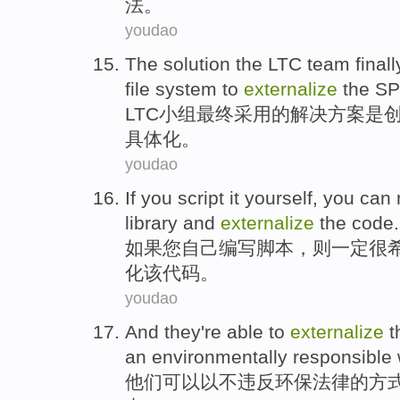
法。
youdao
The
solution
the
LTC
team
finall
file
system
to
externalize
the S
LTC
小组
最终
采用的
解决方案
是
具体化。
youdao
If
you
script
it
yourself
, you can
library
and
externalize
the
code
.
如果
您
自己
编写
脚本
，则一定
很
化
该代码。
youdao
And
they
're
able
to
externalize
t
an
environmentally responsible
他们
可以
以
不
违反
环保
法律
的
方