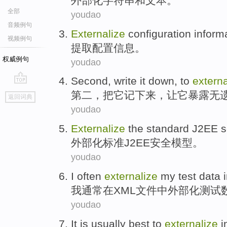
外部化
字符串
和
文本
。
全部
youdao
音频例句
Externalize
configuration
inform
视频例句
提取
配置
信息
。
权威例句
youdao
Second
, write
it
down
,
to
externa
go
第二
，把
它
记下来
，
让
它暴露无
返回词典
top
youdao
Externalize
the
standard
J2EE
s
外部化
标准
J2EE
安全
模型
。
youdao
I
often
externalize
my
test
data
我
通常
在
XML
文件
中
外部化
测试
youdao
It
is
usually
best
to
externalize
i