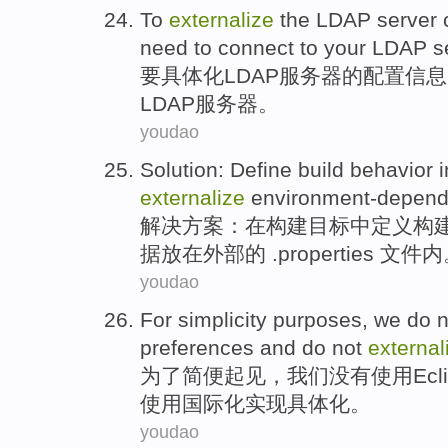
To
externalize
the
LDAP
server
need to
connect
to
your LDAP s
要
具体化
LDAP
服务器
的
配置
信息
LDAP服务器。
youdao
Solution
:
Define
build
behavior
i
externalize
environment-depen
解决方案
：
在
构建
目标
中
定义
构
据
放在
外部的 .properties 文件
youdao
For
simplicity
purposes,
we
do
n
preferences
and do
not
external
为了
简便
起见，
我们
没有
使用
Ecl
使用国际化实现具体化。
youdao