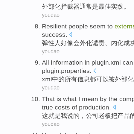
外部化
拦截
器
通常
是
最佳
实践。
youdao
Resilient
people
seem to
extern
success
.
弹性
人
好像
会外化
谴责
、
内化
成
youdao
All
information
in
plugin.xml
can
plugin.properties
.
xml
中的
所有
信息
都可以
被
外部化
youdao
That
is what
I
mean
by the
com
true
costs
of
production
.
这
就是
我
说
的，
公司
老板
把
产品
youdao