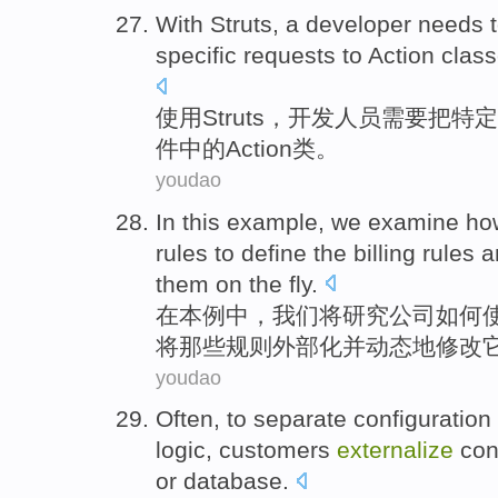
With
Struts
, a
developer
needs
specific
requests
to
Action
clas
使用
Struts
，
开发人员
需要
把
特定
件
中的
Action
类
。
youdao
In
this
example
,
we
examine
ho
rules
to
define
the billing
rules 
them
on the fly.
在
本
例
中，
我们
将研究
公司
如何
将
那些规则外部化
并
动态
地修改
youdao
Often
,
to
separate
configuration
logic
,
customers
externalize
conf
or
database
.