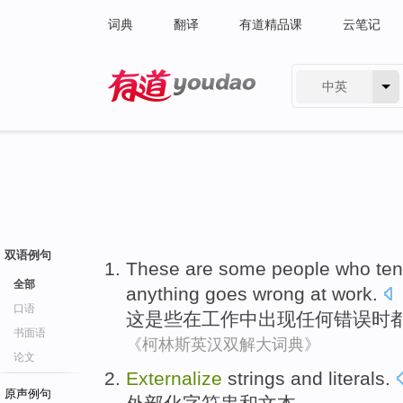
词典
翻译
有道精品课
云笔记
中英
有道 - 网易旗下搜索
双语例句
These
are
some
people who
te
全部
anything
goes
wrong
at
work
.
口语
这
是
些
在
工作中出现
任何
错误
时
书面语
《柯林斯英汉双解大词典》
论文
Externalize
strings
and
literals
.
原声例句