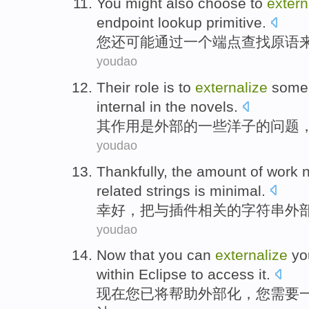
You
might
also
choose
to
extern
endpoint
lookup
primitive
.
您
还
可能
通过
一个
端点
查找
原语
youdao
Their
role
is
to
externalize
some
internal
in
the
novels
.
其
作用
是
外部
的
一些
洋子
的
问题
youdao
Thankfully
, the amount
of
work
related
strings
is minimal
.
幸好
，
把
与
插件
相关
的
字符串
外
youdao
Now that
you
can
externalize
yo
within
Eclipse
to access
it
.
现在
您
已将
帮助
外部化
，您
需要