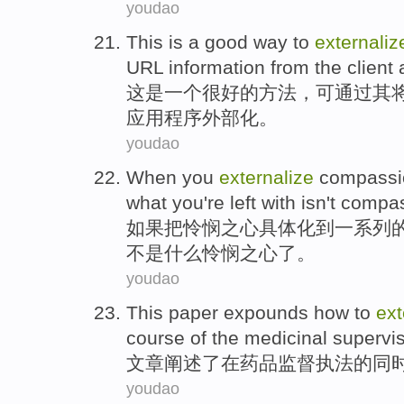
youdao
This
is
a
good
way
to
externaliz
URL
information
from
the client
这
是
一个
很好的
方法
，可
通过
其
应用程序外部化。
youdao
When
you
externalize
compassi
what you're
left with
isn't
compas
如果
把
怜悯
之心具体化
到
一系列
不是
什么怜悯之心了。
youdao
This paper
expounds
how to
ext
course
of
the
medicinal
supervi
文章
阐述了
在
药品
监督
执法
的
同
youdao