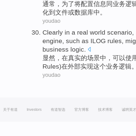
通常
，
为了
将
配置
信息
同
业务
逻
化
到
文件
或
数据库中
。
youdao
Clearly
in
a
real world
scenario
,
engine
,
such as
ILOG rules,
mig
business
logic
.
显然
，
在
真实
的
场景中
，
可以
使
Rules)在外部
实现
这个
业务
逻辑
youdao
关于有道
Investors
有道智选
官方博客
技术博客
诚聘英